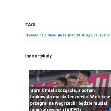
TAGI
#Zinedine Zidane
#Real Madryt
#Rayo Vallecano
Inne artykuły
Górnik miał szczęście, a potem
brakowało mu skuteczności. W efekcie
przegrał na Węgrzech i będzie musiał
gonić w rewanżu (VIDEO)