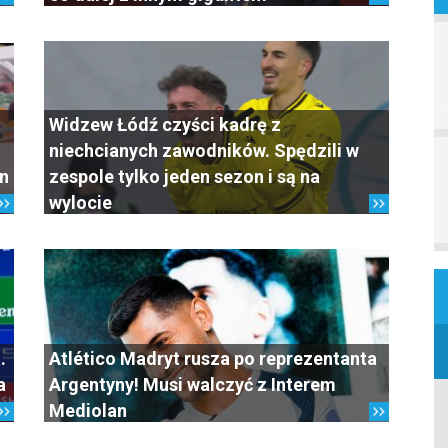
Widzew Łódź czyści kadrę z
niechcianych zawodników. Spędzili w
on
zespole tylko jeden sezon i są na
wylocie
.
Atlético Madryt rusza po reprezentanta
a
Argentyny! Musi walczyć z Interem
Mediolan