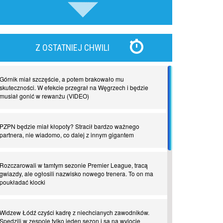
piłki nożnej
Nadchodzą giganci. Nunez kontra Haaland
Z OSTATNIEJ CHWILI
Lewandowski kontra Bayern. Czy wilk będzie syty, a
owca cała?
Górnik miał szczęście, a potem brakowało mu
skuteczności. W efekcie przegrał na Węgrzech i będzie
musiał gonić w rewanżu (VIDEO)
Najdziwniejsze kary w historii piłki nożnej. Część I
PZPN będzie miał kłopoty? Stracił bardzo ważnego
partnera, nie wiadomo, co dalej z innym gigantem
Piłkarz z numerem 47. Phil Foden i inne przypadki
Rozczarowali w tamtym sezonie Premier League, tracą
Spadkowicze z Serie A. Komu powiemy ciao?
gwiazdy, ale ogłosili nazwisko nowego trenera. To on ma
poukładać klocki
I love this game! Patrice Evra
Widzew Łódź czyści kadrę z niechcianych zawodników.
Spędzili w zespole tylko jeden sezon i są na wylocie