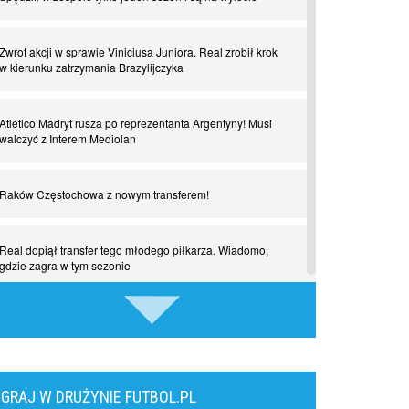
Czar z Czarnego Lądu, czyli Pep Guardiola kontra Afryka
Zwrot akcji w sprawie Viniciusa Juniora. Real zrobił krok
Powrót do Ekstraklasy. Kolejny sen Miedzi Legnica
w kierunku zatrzymania Brazylijczyka
Chłopak z pizzerii. Kim był zmarły Mino Raiola?
Atlético Madryt rusza po reprezentanta Argentyny! Musi
walczyć z Interem Mediolan
Manchester United. Czy magik z Holandii odczaruje
przeklętą drużynę?
Raków Częstochowa z nowym transferem!
Puyol i Piqué. Piłkarskie duety, za którymi tęsknimy.
Real dopiął transfer tego młodego piłkarza. Wiadomo,
Część III
gdzie zagra w tym sezonie
Finansowa rewolucja na San Siro. Czy powstanie nowa
Media: Napastnik już odsunięty od drużyny. Ma trafić do
potęga?
Legii Warszawa
Misja “USA” Czesława Michniewicza, czyli happy Easter
Romelu Lukaku odchodzi z Napoli?! Belg nie pojawił się
GRAJ W DRUŻYNIE FUTBOL.PL
na treningu pierwszego zespołu