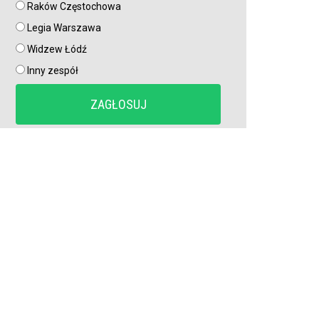
Raków Częstochowa
Karol Angielski odejdzie z Pogoni Szczecin? W tle dwa
Legia Warszawa
polskie kluby lub wyjazd do Grecji
Widzew Łódź
Inny zespół
Barcelona walczy o gwiazdę Atletico! Deco poleciał na
przekonać włodarzy madryckiego klubu
Brazylijczyk zasilił Pogoń Staszów! Wychowanek
akademii Grêmio zagra w świętokrzyskiej okręgówce
Duży transfer Górnika Zabrze! Sprowadzili pomocnika z
Celticu Glasgow
Pieniądze z FIFA trafią do polskich klubów! Kto zgarnie
najwięcej za mundial?
Dwa wzmocnienia na raz! Raków sprowadza
reprezentanta kraju z Hiszpanii