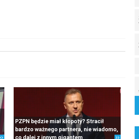
PZPN będzie miał kłopoty? Stracił
bardzo ważnego partnera, nie wiadomo,
co dalej z innym gigantem