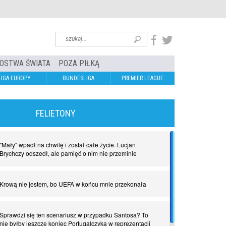
OSTWA ŚWIATA
POZA PIŁKĄ
LIGA EUROPY
BUNDESLIGA
PREMIER LEAGUE
FELIETONY
"Mały" wpadł na chwilę i został całe życie. Lucjan
Brychczy odszedł, ale pamięć o nim nie przeminie
Krową nie jestem, bo UEFA w końcu mnie przekonała
Sprawdzi się ten scenariusz w przypadku Santosa? To
nie byłby jeszcze koniec Portugalczyka w reprezentacji