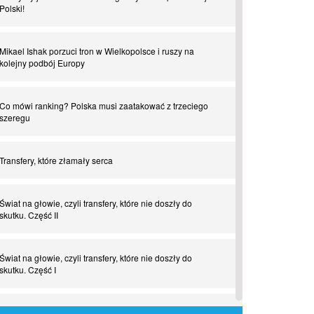
Polski!
Mikael Ishak porzuci tron w Wielkopolsce i ruszy na
kolejny podbój Europy
Co mówi ranking? Polska musi zaatakować z trzeciego
szeregu
Transfery, które złamały serca
Świat na głowie, czyli transfery, które nie doszły do
skutku. Część II
Świat na głowie, czyli transfery, które nie doszły do
skutku. Część I
Tego jeszcze nie grali. Zaskakujące połączenie muzyki i