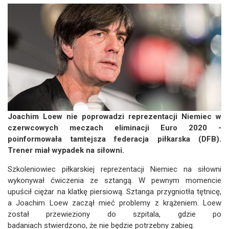
Joachim Loew nie poprowadzi reprezentacji Niemiec w
czerwcowych meczach eliminacji Euro 2020 -
poinformowała tamtejsza federacja piłkarska (DFB).
Trener miał wypadek na siłowni.
Szkoleniowiec piłkarskiej reprezentacji Niemiec na siłowni
wykonywał ćwiczenia ze sztangą. W pewnym momencie
upuścił ciężar na klatkę piersiową. Sztanga przygniotła tętnicę,
a Joachim Loew zaczął mieć problemy z krążeniem. Loew
został przewieziony do szpitala, gdzie po
badaniach stwierdzono, że nie będzie potrzebny zabieg.