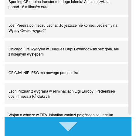
Sporting CP dopina transfer młodego talentu! Australijczyk za
ponad 18 milionów euro
Powrót do Ekstraklasy. Kolejny sen Miedzi Legnica
Joel Pereira po meczu Lecha: „To jeszcze nie koniec. Jedziemy na
Wyspy Owcze wygrać”
Chłopak z pizzerii. Kim był zmarły Mino Raiola?
Chicago Fire wygrywa w Leagues Cup! Lewandowski bez gola, ale
Manchester United. Czy magik z Holandii odczaruje przeklętą
z kolejnym występem
drużynę?
OFICJALNIE: PSG ma nowego pomocnika!
Puyol i Piqué. Piłkarskie duety, za którymi tęsknimy. Część III
Lech Poznań z wygraną w eliminacjach Ligi Europy! Frederiksen
Finansowa rewolucja na San Siro. Czy powstanie nowa potęga?
ocenił mecz z KÍ Klaksvík
Misja “USA” Czesława Michniewicza, czyli happy Easter
Wojna o władzę w FIFA. Infantino znalazł potężnego sojusznika
Pocztówki z ćwierćfinałów. Liga Mistrzów wkracza w decydującą
Napięta atmosfera w Poznaniu. Kibice Lecha dosadnie zwrócili się
fazę