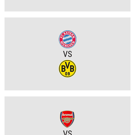
szczęście zapłacili najmniejszy wymiar kary (VIDEO)
Eh ten Lech... Co za męczarnie mistrza Polski z rywalem z Wysp
Owczych. A wynik mógł być nawet dużo gorszy (VIDEO)
Wielkie zwycięstwo Jagiellonii. Duma Podlasia podniosła się po
fatalnym ciosie na początku (VIDEO)
VS
Wylosowano pary I rundy Pucharu Polski. Legia i Widzew wpadły
na rywali z PKO BP Ekstraklasy!
PSG wyceniło Bradley’a Barcolę! Liverpool zainteresowany
gwiazdą mistrza Francji
Polski obrońca opuścił PKO BP Ekstraklasę. Rekordowy transfer.
Zagra teraz w Turcji
VS