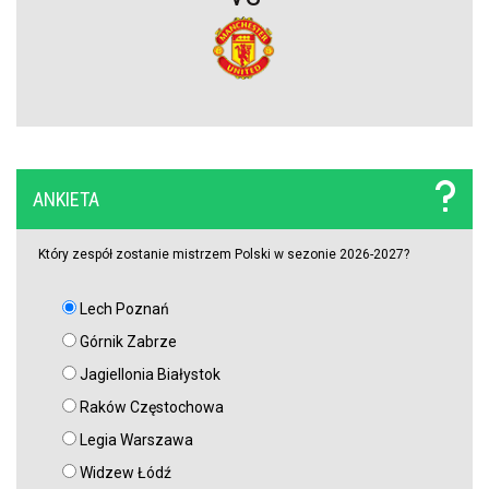
Lech nie zdecydował się wyłożyć na niego wielkich pieniędzy.
Francuzi już tak. Lider Korony Kielce odchodzi
Griezmann znów trafia! Orlando City ograło Monterrey na wyjeździe
[VIDEO]
Miał błyszczeć w Legii Warszawa, wylądował w I lidze. Tu
ANKIETA
potwierdzi swoje umiejętności?
Który zespół zostanie mistrzem Polski w sezonie 2026-2027?
Lech Poznań
Górnik Zabrze
Jagiellonia Białystok
Raków Częstochowa
Legia Warszawa
Widzew Łódź