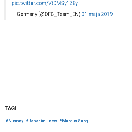
pic.twitter.com/VtDMSy1ZEy
— Germany (@DFB_Team_EN)
31 maja 2019
TAGI
#Niemcy
#Joachim Loew
#Marcus Sorg