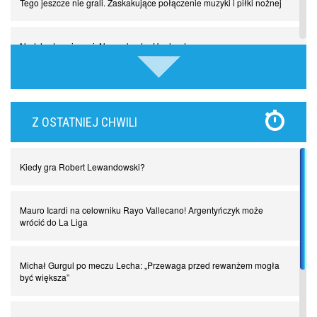
Tego jeszcze nie grali. Zaskakujące połączenie muzyki i piłki nożnej
Nadchodzą giganci. Nunez kontra Haaland
Lewandowski kontra Bayern. Czy wilk będzie syty, a owca cała?
Z OSTATNIEJ CHWILI
Najdziwniejsze kary w historii piłki nożnej. Część I
Kiedy gra Robert Lewandowski?
Piłkarz z numerem 47. Phil Foden i inne przypadki
Mauro Icardi na celowniku Rayo Vallecano! Argentyńczyk może
Spadkowicze z Serie A. Komu powiemy ciao?
wrócić do La Liga
I love this game! Patrice Evra
Michał Gurgul po meczu Lecha: „Przewaga przed rewanżem mogła
być większa”
Czar z Czarnego Lądu, czyli Pep Guardiola kontra Afryka