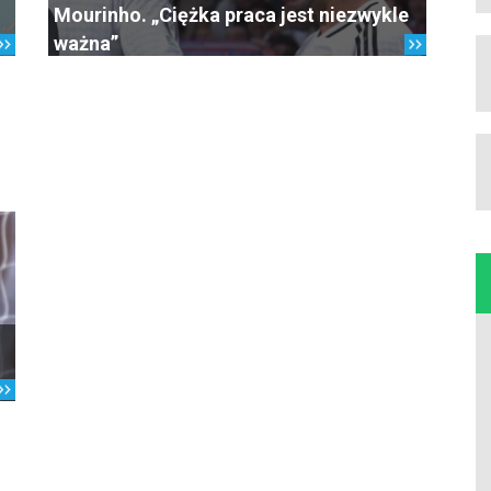
Mourinho. „Ciężka praca jest niezwykle
ważna”