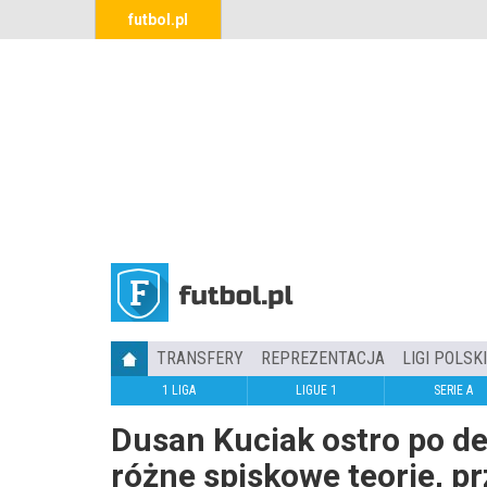
futbol.pl
TRANSFERY
REPREZENTACJA
LIGI POLSK
1 LIGA
LIGUE 1
SERIE A
Dusan Kuciak ostro po der
różne spiskowe teorie, p