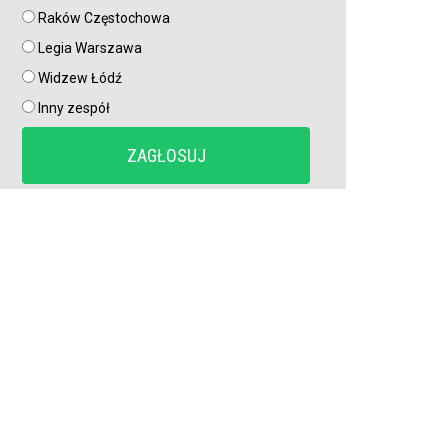
Raków Częstochowa
Atlético Madryt rusza po reprezentanta Argentyny! Musi
Legia Warszawa
walczyć z Interem Mediolan
Widzew Łódź
Inny zespół
Raków Częstochowa z nowym transferem!
Real dopiął transfer tego młodego piłkarza. Wiadomo,
gdzie zagra w tym sezonie
Media: Napastnik już odsunięty od drużyny. Ma trafić do
Legii Warszawa
Romelu Lukaku odchodzi z Napoli?! Belg nie pojawił się
na treningu pierwszego zespołu