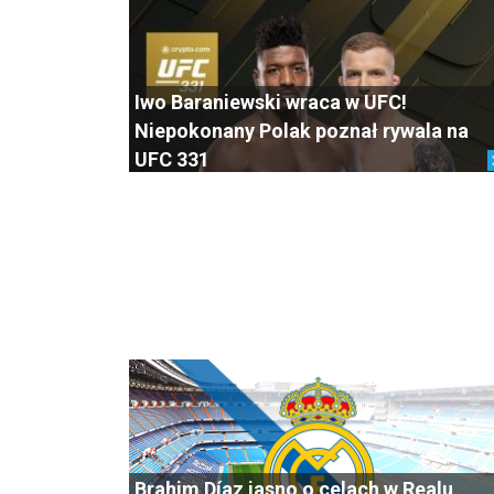
Iwo Baraniewski wraca w UFC!
Niepokonany Polak poznał rywala na
UFC 331
Brahim Díaz jasno o celach w Realu