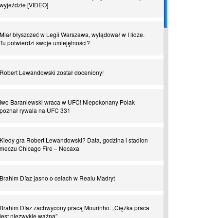
wyjeździe [VIDEO]
Piłkarz z numerem 47. Phil Foden i inne przypadki
Miał błyszczeć w Legii Warszawa, wylądował w I lidze.
Tu potwierdzi swoje umiejętności?
Spadkowicze z Serie A. Komu powiemy ciao?
Robert Lewandowski został doceniony!
I love this game! Patrice Evra
Iwo Baraniewski wraca w UFC! Niepokonany Polak
Czar z Czarnego Lądu, czyli Pep Guardiola kontra Afryka
poznał rywala na UFC 331
Powrót do Ekstraklasy. Kolejny sen Miedzi Legnica
Kiedy gra Robert Lewandowski? Data, godzina i stadion
meczu Chicago Fire – Necaxa
Chłopak z pizzerii. Kim był zmarły Mino Raiola?
Brahim Díaz jasno o celach w Realu Madryt
Manchester United. Czy magik z Holandii odczaruje
przeklętą drużynę?
Brahim Díaz zachwycony pracą Mourinho. „Ciężka praca
jest niezwykle ważna”