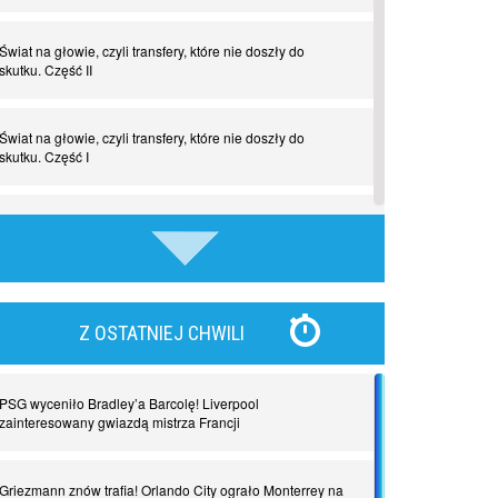
Świat na głowie, czyli transfery, które nie doszły do
skutku. Część II
Świat na głowie, czyli transfery, które nie doszły do
skutku. Część I
Tego jeszcze nie grali. Zaskakujące połączenie muzyki i
piłki nożnej
Nadchodzą giganci. Nunez kontra Haaland
Z OSTATNIEJ CHWILI
Lewandowski kontra Bayern. Czy wilk będzie syty, a
owca cała?
PSG wyceniło Bradley’a Barcolę! Liverpool
zainteresowany gwiazdą mistrza Francji
Najdziwniejsze kary w historii piłki nożnej. Część I
Griezmann znów trafia! Orlando City ograło Monterrey na