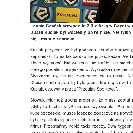
Lechia Gdańsk prowadziła 2:0 z Arką w Gdyni w de
Dusan Kuciak był wściekły po remisie. Nie tylko
się... mało elegancko.
Kuciak przyznał, że był podczas derbów obrażany,
zapalniczki, to aż tak bardzo nie przeszkadza. Ale ki
złego wydarzyć. Nic we mnie nie trafiło, ale nie 
dlatego podałem je sędziemu. Wyzwiska mnie nie inte
Słyszałem to, ale nie zwracałem na to uwagi. Ni
Chciałem ich ograć, by było jasne, kto rządzi w Tr
Kuciak, cytowany przez "Przegląd Sportowy".
Słowak miał też trochę pretensji, że masz został
gdyby to Lechia w 99. minucie wyrównała... Ale póki 
kupę szczęścia, muszę jeszcze zobaczyć na powtórka
był przy zdobytej przez nich bramce faulowany. Uwa
minut. Przestańmy robić takie rzeczy. Dwa tygod
teraz dziesięć. Co się takiego stało, by aż tak prze