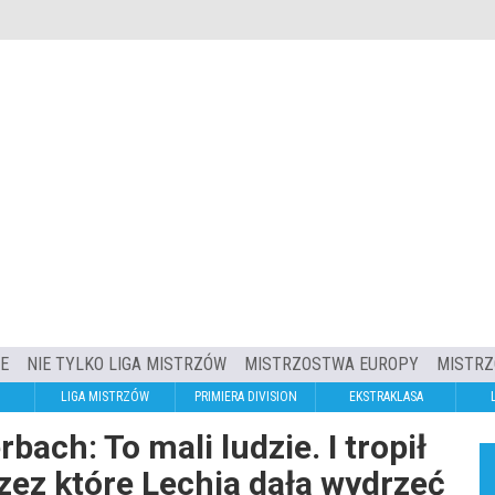
IE
NIE TYLKO LIGA MISTRZÓW
MISTRZOSTWA EUROPY
MISTRZ
LIGA MISTRZÓW
PRIMIERA DIVISION
EKSTRAKLASA
bach: To mali ludzie. I tropił
rzez które Lechia dała wydrzeć