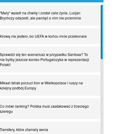
"Mały" wpadł na chwilę i został całe życie. Lucjan
Brychczy odszedł, ale pamięć o nim nie przeminie
Krową nie jestem, bo UEFA w końcu mnie przekonała
Sprawdzi się ten scenariusz w przypadku Santosa? To
nie byłby jeszcze koniec Portugalczyka w reprezentacji
Polski!
Mikael Ishak porzuci tron w Wielkopolsce i ruszy na
kolejny podbój Europy
Co mówi ranking? Polska musi zaatakować z trzeciego
szeregu
Transfery, które złamały serca