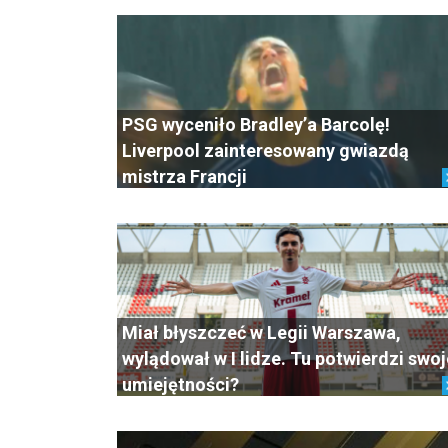
PSG wyceniło Bradley’a Barcolę!
Liverpool zainteresowany gwiazdą
mistrza Francji
Miał błyszczeć w Legii Warszawa,
wylądował w I lidze. Tu potwierdzi swoj
umiejętności?