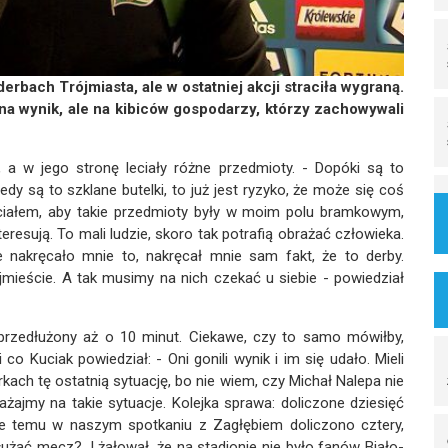
rbach Trójmiasta, ale w ostatniej akcji straciła wygraną.
 na wynik, ale na kibiców gospodarzy, którzy zachowywali
 a w jego stronę leciały różne przedmioty. - Dopóki są to
edy są to szklane butelki, to już jest ryzyko, że może się coś
chciałem, aby takie przedmioty były w moim polu bramkowym,
resują. To mali ludzie, skoro tak potrafią obrażać człowieka.
e nakręcało mnie to, nakręcał mnie sam fakt, że to derby.
ójmieście. A tak musimy na nich czekać u siebie - powiedział
 przedłużony aż o 10 minut. Ciekawe, czy to samo mówiłby,
co Kuciak powiedział: - Oni gonili wynik i im się udało. Mieli
ch tę ostatnią sytuację, bo nie wiem, czy Michał Nalepa nie
żajmy na takie sytuacje. Kolejka sprawa: doliczone dziesięć
nie temu w naszym spotkaniu z Zagłębiem doliczono cztery,
dłużać mecz?. I żałował, że na stadionie nie było fanów Biało-