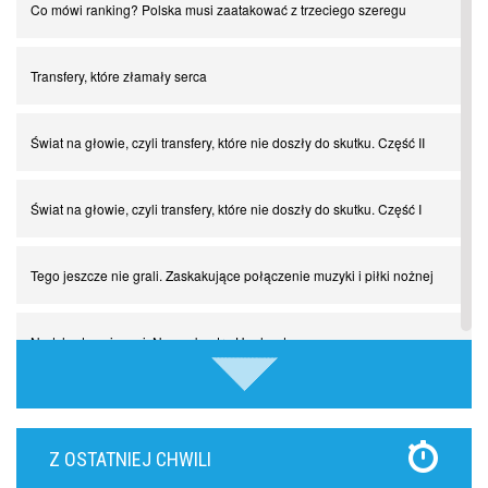
Co mówi ranking? Polska musi zaatakować z trzeciego szeregu
Transfery, które złamały serca
Świat na głowie, czyli transfery, które nie doszły do skutku. Część II
Świat na głowie, czyli transfery, które nie doszły do skutku. Część I
Tego jeszcze nie grali. Zaskakujące połączenie muzyki i piłki nożnej
Nadchodzą giganci. Nunez kontra Haaland
Lewandowski kontra Bayern. Czy wilk będzie syty, a owca cała?
Z OSTATNIEJ CHWILI
Najdziwniejsze kary w historii piłki nożnej. Część I