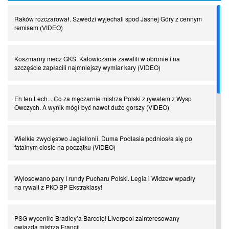
Raków rozczarował. Szwedzi wyjechali spod Jasnej Góry z cennym
Piłkarz z numerem 47. Phil Foden i inne przypadki
remisem (VIDEO)
Spadkowicze z Serie A. Komu powiemy ciao?
Koszmarny mecz GKS. Katowiczanie zawalili w obronie i na
szczęście zapłacili najmniejszy wymiar kary (VIDEO)
I love this game! Patrice Evra
Eh ten Lech... Co za męczarnie mistrza Polski z rywalem z Wysp
Owczych. A wynik mógł być nawet dużo gorszy (VIDEO)
Czar z Czarnego Lądu, czyli Pep Guardiola kontra Afryka
Wielkie zwycięstwo Jagiellonii. Duma Podlasia podniosła się po
fatalnym ciosie na początku (VIDEO)
Powrót do Ekstraklasy. Kolejny sen Miedzi Legnica
Wylosowano pary I rundy Pucharu Polski. Legia i Widzew wpadły
Chłopak z pizzerii. Kim był zmarły Mino Raiola?
na rywali z PKO BP Ekstraklasy!
Manchester United. Czy magik z Holandii odczaruje przeklętą
PSG wyceniło Bradley’a Barcolę! Liverpool zainteresowany
drużynę?
gwiazdą mistrza Francji