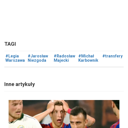
TAGI
#Legia
#Jarosław
#Radosław
#Michał
#transfery
Warszawa
Niezgoda
Majecki
Karbownik
Inne artykuły