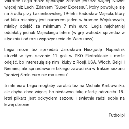
Wkrótce Legia może spokojnie zarobić jeszcze więcej. Nawet
więcej niż Lech. Zdaniem "Super Expressu", który powołuje się
na źródła przy Łazienkowskiej, 19-letni Radosław Majecki, który
od kilku miesięcy jest numerem jeden w bramce Wojskowych,
miałby odejść za minimum 7 mln euro. Legia najchętniej
oddałaby jednak Majeckiego latem (w grę wchodzi sprzedaż w
styczniu i od razu wypożyczenie do Warszawy).
Legia może też sprzedać Jarosława Niezgodę. Napastnik
strzelił w tym sezonie 11 goli w PKO Ekstraklasie i może
odejść, bo interesują się nim kluby z Rosji, USA, Włoch, Belgii i
Niemiec, ale sprzedawanie takiego zawodnika w trakcie sezonu
"poniżej 5 mln euro nie ma sensu".
5 mln euro Legia mogłaby zarobić też na Michale Karbowniku,
ale chyba chce więcej, bo niedawno taką ofertę odrzuciła. 18-
letni piłkarz jest odkryciem sezonu i świetnie radzi sobie na
lewej obronie.
Futbol.pl