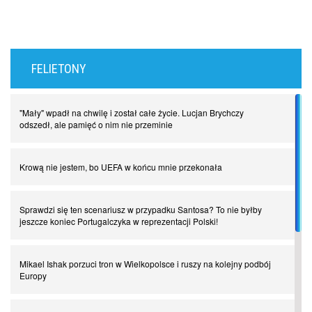
FELIETONY
"Mały" wpadł na chwilę i został całe życie. Lucjan Brychczy
odszedł, ale pamięć o nim nie przeminie
Krową nie jestem, bo UEFA w końcu mnie przekonała
Sprawdzi się ten scenariusz w przypadku Santosa? To nie byłby
jeszcze koniec Portugalczyka w reprezentacji Polski!
Mikael Ishak porzuci tron w Wielkopolsce i ruszy na kolejny podbój
Europy