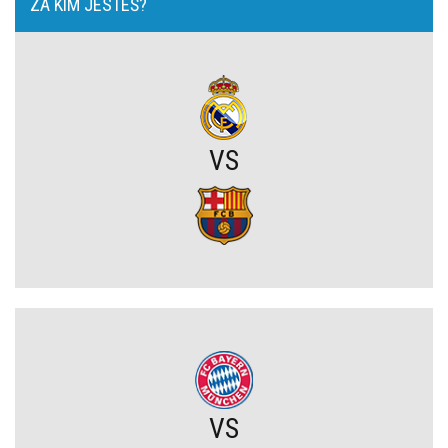
ZA KIM JESTEŚ?
Trener Realu podjął decyzję w sprawie przyszłości Viniciusa
Juniora!
Leo Messi znów błysnął! Dwa gole i efektowne zwycięstwo Interu
Miami (VIDEO)
VS
Frustracja w obozie Górnika Zabrze. Trener otwarcie wskazuje
przyczyny porażki na Węgrzech
Górnik Zabrze przegrywa na Węgrzech. Wśród ekspertów panuje
spory niedosyt po pierwszym meczu
Komplet wyników rundy wstępnej STS Pucharu Polski
Tłok w ataku Barcelony. Wielki talent zmuszony do szukania
nowego klubu
VS