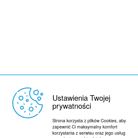
Ustawienia Twojej
prywatności
REKLAMA
© 2015 BY : FUTBOL.PL. ALL RIGHTS RESERVED.
Strona korzysta z plików Cookies, aby
KONTAKT
zapewnić Ci maksymalny komfort
korzystania z serwisu oraz jego usług
POLITYKA PRYWATNOŚCI