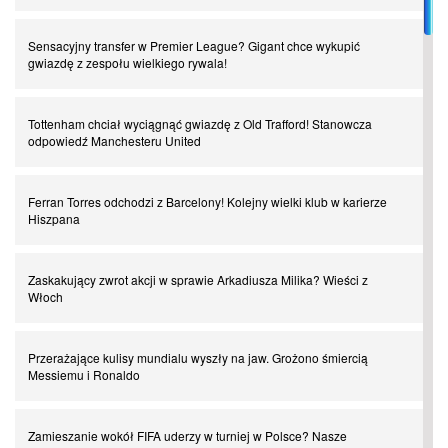
I love this game! Patrice Evra
Sensacyjny transfer w Premier League? Gigant chce wykupić
gwiazdę z zespołu wielkiego rywala!
Czar z Czarnego Lądu, czyli Pep Guardiola kontra Afryka
Tottenham chciał wyciągnąć gwiazdę z Old Trafford! Stanowcza
odpowiedź Manchesteru United
Powrót do Ekstraklasy. Kolejny sen Miedzi Legnica
Ferran Torres odchodzi z Barcelony! Kolejny wielki klub w karierze
Chłopak z pizzerii. Kim był zmarły Mino Raiola?
Hiszpana
Manchester United. Czy magik z Holandii odczaruje przeklętą
Zaskakujący zwrot akcji w sprawie Arkadiusza Milika? Wieści z
drużynę?
Włoch
Puyol i Piqué. Piłkarskie duety, za którymi tęsknimy. Część III
Przerażające kulisy mundialu wyszły na jaw. Grożono śmiercią
Messiemu i Ronaldo
Finansowa rewolucja na San Siro. Czy powstanie nowa potęga?
Zamieszanie wokół FIFA uderzy w turniej w Polsce? Nasze