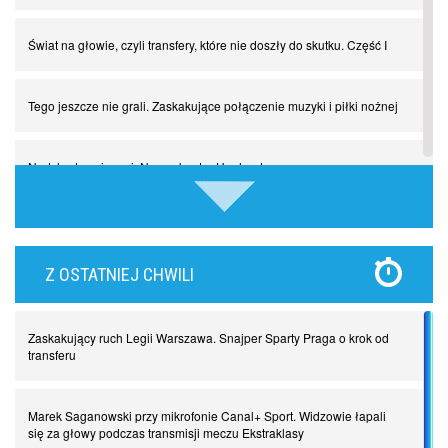
Świat na głowie, czyli transfery, które nie doszły do skutku. Część I
Tego jeszcze nie grali. Zaskakujące połączenie muzyki i piłki nożnej
Nadchodzą giganci. Nunez kontra Haaland
Lewandowski kontra Bayern. Czy wilk będzie syty, a owca cała?
Z OSTATNIEJ CHWILI
Najdziwniejsze kary w historii piłki nożnej. Część I
Zaskakujący ruch Legii Warszawa. Snajper Sparty Praga o krok od
Piłkarz z numerem 47. Phil Foden i inne przypadki
transferu
Spadkowicze z Serie A. Komu powiemy ciao?
Marek Saganowski przy mikrofonie Canal+ Sport. Widzowie łapali
się za głowy podczas transmisji meczu Ekstraklasy