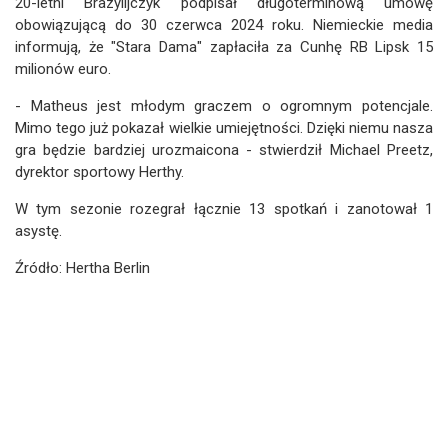
20-letni Brazylijczyk podpisał długoterminową umowę
obowiązującą do 30 czerwca 2024 roku. Niemieckie media
informują, że "Stara Dama" zapłaciła za Cunhę RB Lipsk 15
milionów euro.
- Matheus jest młodym graczem o ogromnym potencjale.
Mimo tego już pokazał wielkie umiejętności. Dzięki niemu nasza
gra będzie bardziej urozmaicona - stwierdził Michael Preetz,
dyrektor sportowy Herthy.
W tym sezonie rozegrał łącznie 13 spotkań i zanotował 1
asystę.
Źródło: Hertha Berlin