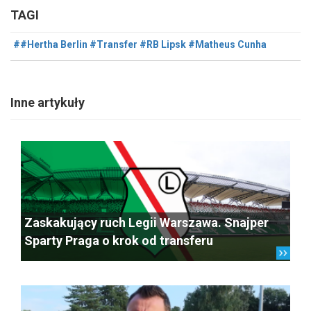
TAGI
##Hertha Berlin #Transfer #RB Lipsk #Matheus Cunha
Inne artykuły
Zaskakujący ruch Legii Warszawa. Snajper
Sparty Praga o krok od transferu