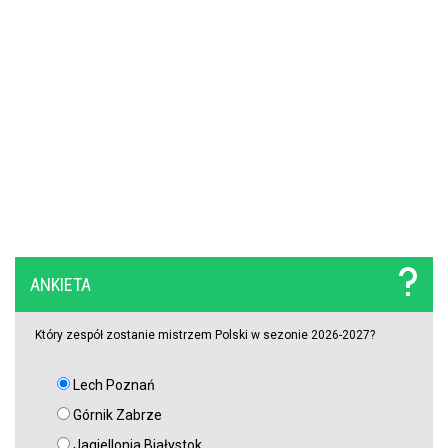
Szokujący zwrot akcji na rynku transferowym. Gwiazdor odrzucił
ofertę Real Madryti zagra w Barcelonie
OFICJALNIE: Yan Diomande zawodnikiem Realu Madryt! Podpisał
wieloletni kontrakt
OFICJALNIE: Vinicius Junior przedłużył kontrakt z Realem Madryt!
Raków rozczarował. Szwedzi wyjechali spod Jasnej Góry z cennym
ANKIETA
remisem (VIDEO)
Który zespół zostanie mistrzem Polski w sezonie 2026-2027?
Lech Poznań
Górnik Zabrze
Jagiellonia Białystok