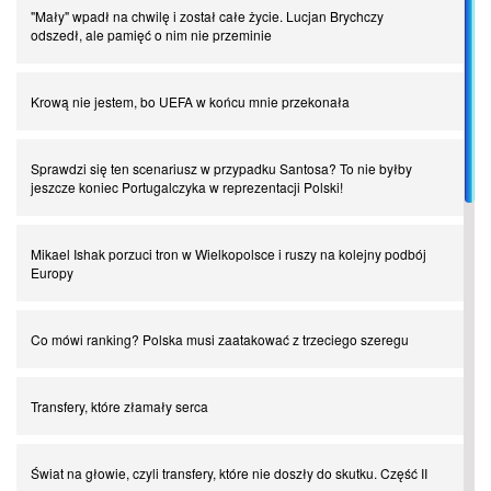
"Mały" wpadł na chwilę i został całe życie. Lucjan Brychczy
odszedł, ale pamięć o nim nie przeminie
Krową nie jestem, bo UEFA w końcu mnie przekonała
Sprawdzi się ten scenariusz w przypadku Santosa? To nie byłby
jeszcze koniec Portugalczyka w reprezentacji Polski!
Mikael Ishak porzuci tron w Wielkopolsce i ruszy na kolejny podbój
Europy
Co mówi ranking? Polska musi zaatakować z trzeciego szeregu
Transfery, które złamały serca
Świat na głowie, czyli transfery, które nie doszły do skutku. Część II