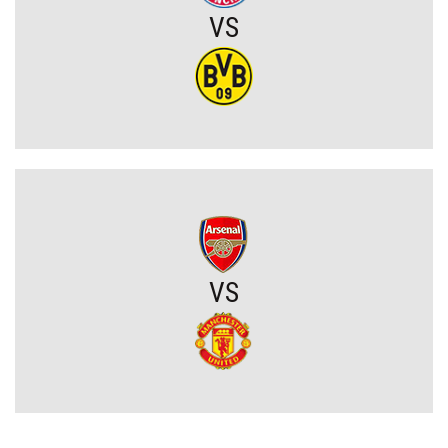
VS
Rodri wybrał FC Barcelonę?! Hiszpan odrzuca Real Madryt i chce
wrócić do La Liga
Upadł temat gigantycznego transferu Arsenalu. Wyznaczono nowy
cel za 100 milionów
Męczarnie Lecha Poznań w europejskich pucharach. Piłkarze
wprost o taktyce rywali
Zwycięski start ekipy Lewandowskiego w pucharach. Boczni
VS
obrońcy załatwili sprawę
Niejasny los talentu Manchesteru United. Działacze szukają
nowego obrońcy
Trener Jagiellonii szczerze po wygranej z Rangersami. Zdradził
plany transferowe