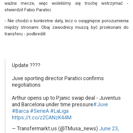
ważne mecze, więc woleliśmy się trochę wstrzymać -
stwierdził Fabio Paratici.
- Nie chodzi o konkretne daty, lecz o osiągnięcie porozumienia
między stronami. Obaj zawodnicy muszą być przekonani do
transferu - podkreślił.
Update ????
Juve sporting director Paratici confirms
negotiations
Arthur opens up to Pjanic swap deal - Juventus
and Barcelona under time pressure
#Juve
#Barca
#SerieA
#LaLiga
https://t.co/z2CANzK44M
— Transfermarkt.us (@TMusa_news)
June 23,