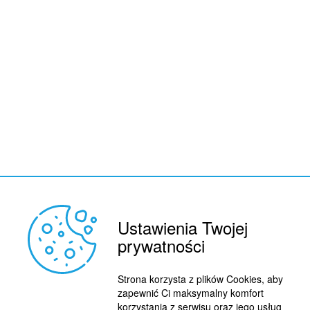
Ustawienia Twojej
prywatności
REKLAMA
© 2015 BY : FUTBOL.PL. ALL RIGHTS RESERVED.
Strona korzysta z plików Cookies, aby
KONTAKT
zapewnić Ci maksymalny komfort
korzystania z serwisu oraz jego usług
POLITYKA PRYWATNOŚCI