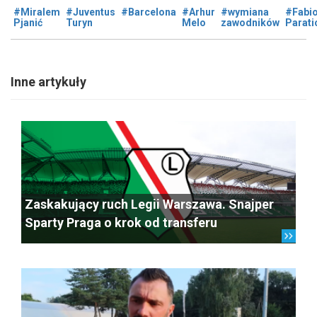
#Miralem
#Juventus
#Barcelona
#Arhur
#wymiana
#Fabi
Pjanić
Turyn
Melo
zawodników
Parati
Inne artykuły
Zaskakujący ruch Legii Warszawa. Snajper
Sparty Praga o krok od transferu