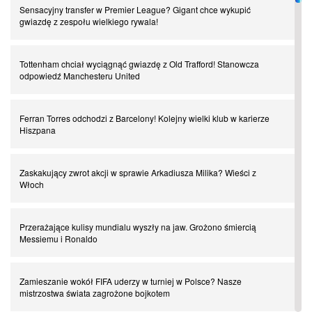
Sensacyjny transfer w Premier League? Gigant chce wykupić
gwiazdę z zespołu wielkiego rywala!
Czar z Czarnego Lądu, czyli Pep Guardiola kontra Afryka
Tottenham chciał wyciągnąć gwiazdę z Old Trafford! Stanowcza
odpowiedź Manchesteru United
Powrót do Ekstraklasy. Kolejny sen Miedzi Legnica
Ferran Torres odchodzi z Barcelony! Kolejny wielki klub w karierze
Chłopak z pizzerii. Kim był zmarły Mino Raiola?
Hiszpana
Manchester United. Czy magik z Holandii odczaruje przeklętą
Zaskakujący zwrot akcji w sprawie Arkadiusza Milika? Wieści z
drużynę?
Włoch
Puyol i Piqué. Piłkarskie duety, za którymi tęsknimy. Część III
Przerażające kulisy mundialu wyszły na jaw. Grożono śmiercią
Messiemu i Ronaldo
Finansowa rewolucja na San Siro. Czy powstanie nowa potęga?
Zamieszanie wokół FIFA uderzy w turniej w Polsce? Nasze
mistrzostwa świata zagrożone bojkotem
Misja “USA” Czesława Michniewicza, czyli happy Easter