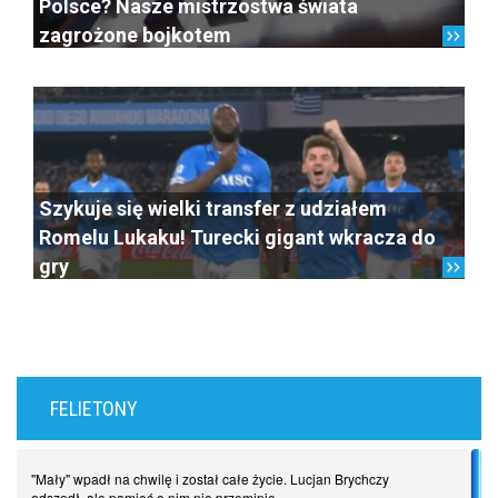
Polsce? Nasze mistrzostwa świata
zagrożone bojkotem
Szykuje się wielki transfer z udziałem
Romelu Lukaku! Turecki gigant wkracza do
gry
FELIETONY
"Mały" wpadł na chwilę i został całe życie. Lucjan Brychczy
odszedł, ale pamięć o nim nie przeminie