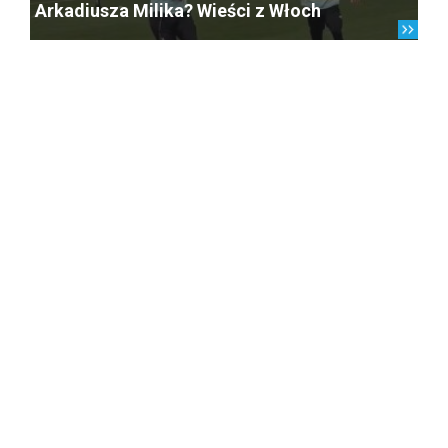
Arkadiusza Milika? Wieści z Włoch