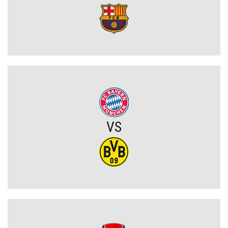
Rodri wybrał FC Barcelonę?! Hiszpan odrzuca Real Madryt i chce
wrócić do La Liga
Upadł temat gigantycznego transferu Arsenalu. Wyznaczono nowy
cel za 100 milionów
Męczarnie Lecha Poznań w europejskich pucharach. Piłkarze
wprost o taktyce rywali
Zwycięski start ekipy Lewandowskiego w pucharach. Boczni
VS
obrońcy załatwili sprawę
Niejasny los talentu Manchesteru United. Działacze szukają
nowego obrońcy
Trener Jagiellonii szczerze po wygranej z Rangersami. Zdradził
plany transferowe