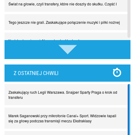
Świat na głowie, czyli transfery, które nie doszły do skutku. Część I
Tego jeszcze nie grali. Zaskakujące połączenie muzyki i piłki nożnej
Nadchodzą giganci. Nunez kontra Haaland
Lewandowski kontra Bayern. Czy wilk będzie syty, a owca cała?
Z OSTATNIEJ CHWILI
Najdziwniejsze kary w historii piłki nożnej. Część I
Zaskakujący ruch Legii Warszawa. Snajper Sparty Praga o krok od
Piłkarz z numerem 47. Phil Foden i inne przypadki
transferu
Spadkowicze z Serie A. Komu powiemy ciao?
Marek Saganowski przy mikrofonie Canal+ Sport. Widzowie łapali
się za głowy podczas transmisji meczu Ekstraklasy
I love this game! Patrice Evra