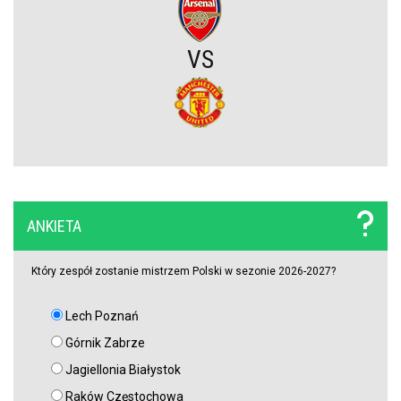
Szokujący zwrot akcji na rynku transferowym. Gwiazdor odrzucił
ofertę Real Madryti zagra w Barcelonie
VS
OFICJALNIE: Yan Diomande zawodnikiem Realu Madryt! Podpisał
wieloletni kontrakt
OFICJALNIE: Vinicius Junior przedłużył kontrakt z Realem Madryt!
Raków rozczarował. Szwedzi wyjechali spod Jasnej Góry z cennym
ANKIETA
remisem (VIDEO)
Który zespół zostanie mistrzem Polski w sezonie 2026-2027?
Lech Poznań
Górnik Zabrze
Jagiellonia Białystok
Raków Częstochowa