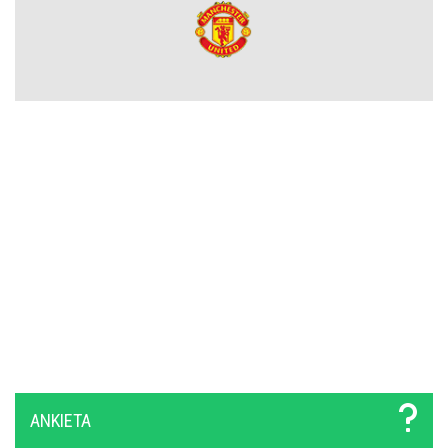
Rozczarowali w tamtym sezonie Premier League, tracą gwiazdy, ale
ogłosili nazwisko nowego trenera. To on ma poukładać klocki
Widzew Łódź czyści kadrę z niechcianych zawodników. Spędzili w
zespole tylko jeden sezon i są na wylocie
Zwrot akcji w sprawie Viniciusa Juniora. Real zrobił krok w kierunku
zatrzymania Brazylijczyka
Atlético Madryt rusza po reprezentanta Argentyny! Musi walczyć z
Interem Mediolan
Raków Częstochowa z nowym transferem!
Real dopiął transfer tego młodego piłkarza. Wiadomo, gdzie zagra
w tym sezonie
ANKIETA