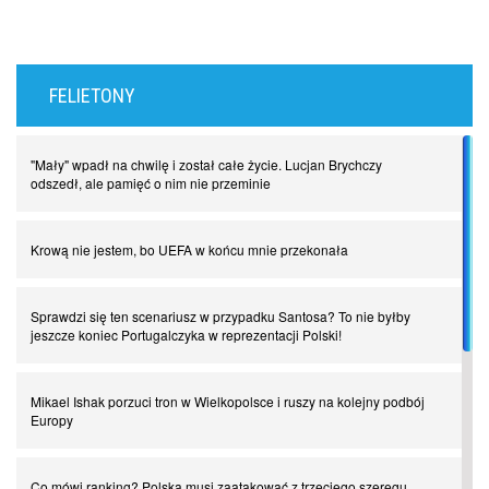
FELIETONY
"Mały" wpadł na chwilę i został całe życie. Lucjan Brychczy
odszedł, ale pamięć o nim nie przeminie
Krową nie jestem, bo UEFA w końcu mnie przekonała
Sprawdzi się ten scenariusz w przypadku Santosa? To nie byłby
jeszcze koniec Portugalczyka w reprezentacji Polski!
Mikael Ishak porzuci tron w Wielkopolsce i ruszy na kolejny podbój
Europy
Co mówi ranking? Polska musi zaatakować z trzeciego szeregu