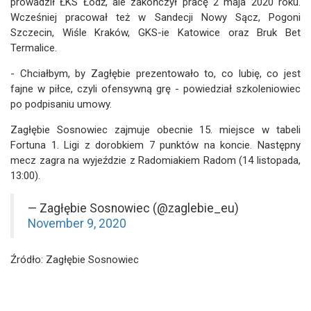
prowadził ŁKS Łódź, ale zakończył pracę 2 maja 2020 roku.
Wcześniej pracował też w Sandecji Nowy Sącz, Pogoni
Szczecin, Wiśle Kraków, GKS-ie Katowice oraz Bruk Bet
Termalice.
- Chciałbym, by Zagłębie prezentowało to, co lubię, co jest
fajne w piłce, czyli ofensywną grę - powiedział szkoleniowiec
po podpisaniu umowy.
Zagłębie Sosnowiec zajmuje obecnie 15. miejsce w tabeli
Fortuna 1. Ligi z dorobkiem 7 punktów na koncie. Następny
mecz zagra na wyjeździe z Radomiakiem Radom (14 listopada,
13:00).
— Zagłębie Sosnowiec (@zaglebie_eu)
November 9, 2020
Źródło: Zagłębie Sosnowiec