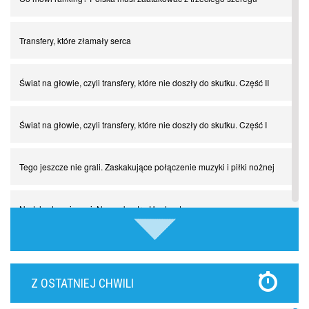
Transfery, które złamały serca
Świat na głowie, czyli transfery, które nie doszły do skutku. Część II
Świat na głowie, czyli transfery, które nie doszły do skutku. Część I
Tego jeszcze nie grali. Zaskakujące połączenie muzyki i piłki nożnej
Nadchodzą giganci. Nunez kontra Haaland
Lewandowski kontra Bayern. Czy wilk będzie syty, a owca cała?
Z OSTATNIEJ CHWILI
Najdziwniejsze kary w historii piłki nożnej. Część I