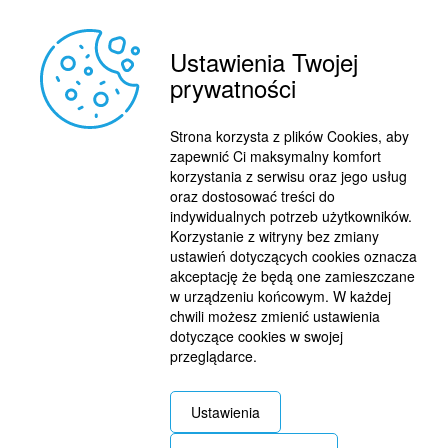
Ustawienia Twojej
prywatności
REKLAMA
© 2015 BY : FUTBOL.PL. ALL RIGHTS RESERVED.
Strona korzysta z plików Cookies, aby
KONTAKT
zapewnić Ci maksymalny komfort
POLITYKA PRYWATNOŚCI
korzystania z serwisu oraz jego usług
oraz dostosować treści do
PRACA/STAŻE
indywidualnych potrzeb użytkowników.
Korzystanie z witryny bez zmiany
ustawień dotyczących cookies oznacza
akceptację że będą one zamieszczane
w urządzeniu końcowym. W każdej
chwili możesz zmienić ustawienia
dotyczące cookies w swojej
przeglądarce.
Ustawienia