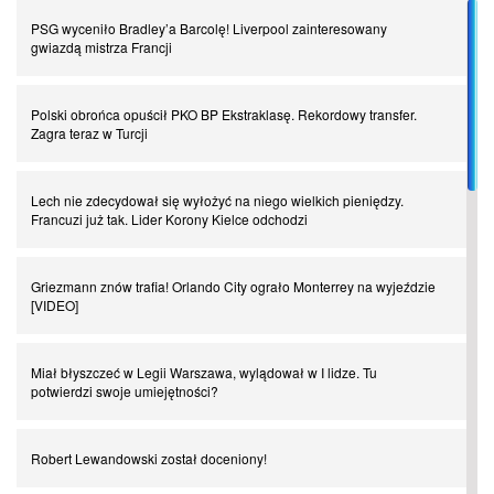
PSG wyceniło Bradley’a Barcolę! Liverpool zainteresowany
Piłkarz z numerem 47. Phil Foden i inne przypadki
gwiazdą mistrza Francji
Spadkowicze z Serie A. Komu powiemy ciao?
Polski obrońca opuścił PKO BP Ekstraklasę. Rekordowy transfer.
Zagra teraz w Turcji
I love this game! Patrice Evra
Lech nie zdecydował się wyłożyć na niego wielkich pieniędzy.
Francuzi już tak. Lider Korony Kielce odchodzi
Czar z Czarnego Lądu, czyli Pep Guardiola kontra Afryka
Griezmann znów trafia! Orlando City ograło Monterrey na wyjeździe
[VIDEO]
Powrót do Ekstraklasy. Kolejny sen Miedzi Legnica
Miał błyszczeć w Legii Warszawa, wylądował w I lidze. Tu
Chłopak z pizzerii. Kim był zmarły Mino Raiola?
potwierdzi swoje umiejętności?
Manchester United. Czy magik z Holandii odczaruje przeklętą
Robert Lewandowski został doceniony!
drużynę?