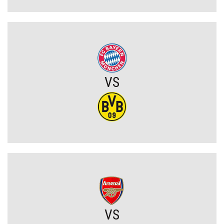
Tłok w ataku Barcelony. Wielki talent zmuszony do szukania
nowego klubu
Kosmiczne żądania gwiazdora. Vinicius Junior stawia Real Madryt
pod ścianą
VS
Szaleństwo we Włoszech. Rewelacja Serie A wydaje ponad 100
milionów przed Lidą Mistrzów
Legia walczy o gwiazdę Sparty Praga. Pojawił się mocny konkurent
Górnik miał szczęście, a potem brakowało mu skuteczności. W
efekcie przegrał na Węgrzech i będzie musiał gonić w rewanżu
(VIDEO)
PZPN będzie miał kłopoty? Stracił bardzo ważnego partnera, nie
wiadomo, co dalej z innym gigantem
VS