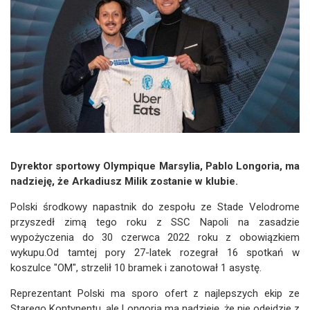
Dyrektor sportowy Olympique Marsylia, Pablo Longoria, ma
nadzieję, że Arkadiusz Milik zostanie w klubie.
Polski środkowy napastnik do zespołu ze Stade Velodrome
przyszedł zimą tego roku z SSC Napoli na zasadzie
wypożyczenia do 30 czerwca 2022 roku z obowiązkiem
wykupu.Od tamtej pory 27-latek rozegrał 16 spotkań w
koszulce "OM", strzelił 10 bramek i zanotował 1 asystę.
Reprezentant Polski ma sporo ofert z najlepszych ekip ze
Starego Kontynentu, ale Longoria ma nadzieję, że nie odejdzie z