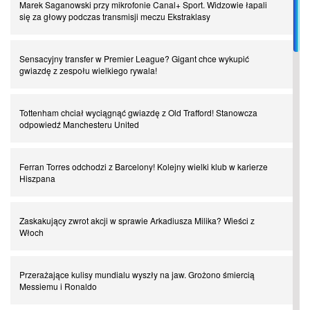
Spadkowicze z Serie A. Komu powiemy ciao?
Marek Saganowski przy mikrofonie Canal+ Sport. Widzowie łapali
się za głowy podczas transmisji meczu Ekstraklasy
I love this game! Patrice Evra
Sensacyjny transfer w Premier League? Gigant chce wykupić
gwiazdę z zespołu wielkiego rywala!
Czar z Czarnego Lądu, czyli Pep Guardiola kontra Afryka
Tottenham chciał wyciągnąć gwiazdę z Old Trafford! Stanowcza
odpowiedź Manchesteru United
Powrót do Ekstraklasy. Kolejny sen Miedzi Legnica
Ferran Torres odchodzi z Barcelony! Kolejny wielki klub w karierze
Chłopak z pizzerii. Kim był zmarły Mino Raiola?
Hiszpana
Manchester United. Czy magik z Holandii odczaruje przeklętą
Zaskakujący zwrot akcji w sprawie Arkadiusza Milika? Wieści z
drużynę?
Włoch
Puyol i Piqué. Piłkarskie duety, za którymi tęsknimy. Część III
Przerażające kulisy mundialu wyszły na jaw. Grożono śmiercią
Messiemu i Ronaldo
Finansowa rewolucja na San Siro. Czy powstanie nowa potęga?