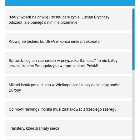
"Mały" wpadł na chwilę i został całe życie. Lucjan Brychczy
odszedł, ale pamięć o nim nie przeminie
Krową nie jestem, bo UEFA w końcu mnie przekonała
Sprawdzi się ten scenariusz w przypadku Santosa? To nie byłby
jeszcze koniec Portugalczyka w reprezentacji Polski!
Mikael Ishak porzuci tron w Wielkopolsce i ruszy na kolejny podbój
Europy
Co mówi ranking? Polska musi zaatakować z trzeciego szeregu
Transfery, które złamały serca