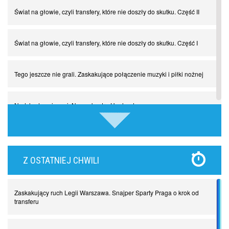
Świat na głowie, czyli transfery, które nie doszły do skutku. Część II
Świat na głowie, czyli transfery, które nie doszły do skutku. Część I
Tego jeszcze nie grali. Zaskakujące połączenie muzyki i piłki nożnej
Nadchodzą giganci. Nunez kontra Haaland
Lewandowski kontra Bayern. Czy wilk będzie syty, a owca cała?
Z OSTATNIEJ CHWILI
Najdziwniejsze kary w historii piłki nożnej. Część I
Zaskakujący ruch Legii Warszawa. Snajper Sparty Praga o krok od
Piłkarz z numerem 47. Phil Foden i inne przypadki
transferu