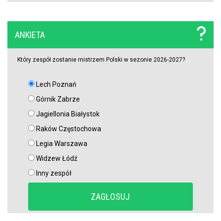
Trener Jagiellonii szczerze po wygranej z Rangersami. Zdradził
plany transferowe
ANKIETA
Szokujący zwrot akcji na rynku transferowym. Gwiazdor odrzucił
ofertę Real Madryti zagra w Barcelonie
Który zespół zostanie mistrzem Polski w sezonie 2026-2027?
Lech Poznań
OFICJALNIE: Yan Diomande zawodnikiem Realu Madryt! Podpisał
wieloletni kontrakt
Górnik Zabrze
Jagiellonia Białystok
OFICJALNIE: Vinicius Junior przedłużył kontrakt z Realem Madryt!
Raków Częstochowa
Legia Warszawa
Raków rozczarował. Szwedzi wyjechali spod Jasnej Góry z cennym
Widzew Łódź
remisem (VIDEO)
Inny zespół