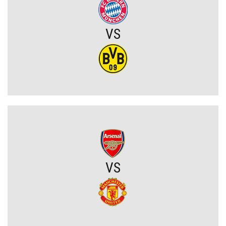
Chelsea dopina transfer lewego obrońcy za 21 milionów euro
VS
Rodri wybrał FC Barcelonę?! Hiszpan odrzuca Real Madryt i chce
wrócić do La Liga
Upadł temat gigantycznego transferu Arsenalu. Wyznaczono nowy
cel za 100 milionów
Męczarnie Lecha Poznań w europejskich pucharach. Piłkarze
wprost o taktyce rywali
Zwycięski start ekipy Lewandowskiego w pucharach. Boczni
VS
obrońcy załatwili sprawę
Niejasny los talentu Manchesteru United. Działacze szukają
nowego obrońcy