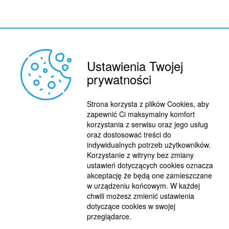
Ustawienia Twojej
prywatności
REKLAMA
© 2015 BY : FUTBOL.PL. ALL RIGHTS RESERVED.
Strona korzysta z plików Cookies, aby
zapewnić Ci maksymalny komfort
KONTAKT
korzystania z serwisu oraz jego usług
oraz dostosować treści do
POLITYKA PRYWATNOŚCI
indywidualnych potrzeb użytkowników.
PRACA/STAŻE
Korzystanie z witryny bez zmiany
ustawień dotyczących cookies oznacza
akceptację że będą one zamieszczane
w urządzeniu końcowym. W każdej
chwili możesz zmienić ustawienia
dotyczące cookies w swojej
przeglądarce.