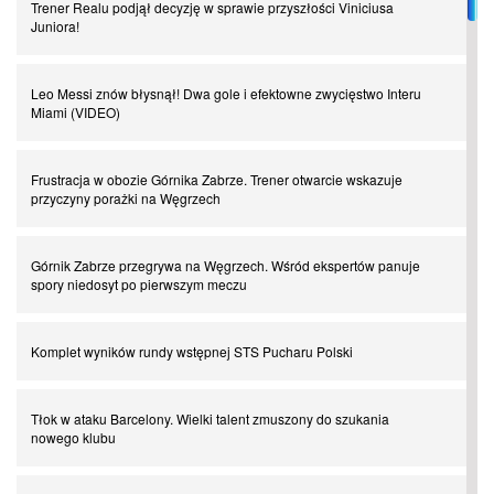
I love this game! Patrice Evra
Trener Realu podjął decyzję w sprawie przyszłości Viniciusa
Juniora!
Czar z Czarnego Lądu, czyli Pep Guardiola kontra Afryka
Leo Messi znów błysnął! Dwa gole i efektowne zwycięstwo Interu
Miami (VIDEO)
Powrót do Ekstraklasy. Kolejny sen Miedzi Legnica
Frustracja w obozie Górnika Zabrze. Trener otwarcie wskazuje
przyczyny porażki na Węgrzech
Chłopak z pizzerii. Kim był zmarły Mino Raiola?
Górnik Zabrze przegrywa na Węgrzech. Wśród ekspertów panuje
Manchester United. Czy magik z Holandii odczaruje przeklętą
spory niedosyt po pierwszym meczu
drużynę?
Komplet wyników rundy wstępnej STS Pucharu Polski
Puyol i Piqué. Piłkarskie duety, za którymi tęsknimy. Część III
Tłok w ataku Barcelony. Wielki talent zmuszony do szukania
Finansowa rewolucja na San Siro. Czy powstanie nowa potęga?
nowego klubu
Misja “USA” Czesława Michniewicza, czyli happy Easter