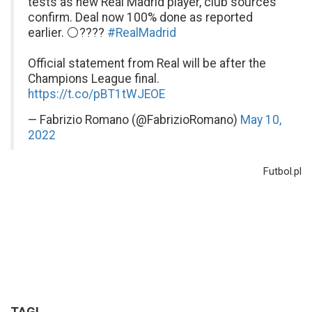
tests as new Real Madrid player, club sources
confirm. Deal now 100% done as reported
earlier. ⚪️????
#RealMadrid
Official statement from Real will be after the
Champions League final.
https://t.co/pBT1tWJEOE
— Fabrizio Romano (@FabrizioRomano)
May 10,
2022
Futbol.pl
TAGI