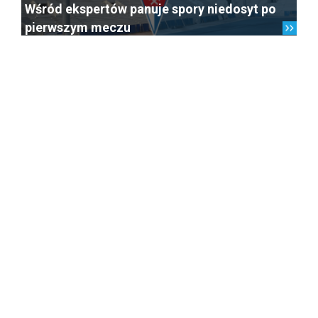
Wśród ekspertów panuje spory niedosyt po
pierwszym meczu