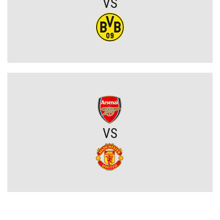
VS
Romelu Lukaku odchodzi z Napoli?! Belg nie pojawił się na
treningu pierwszego zespołu
Gigantyczny transfer Realu Madryt coraz bliżej
Wielka gwiazda opuszcza Real Madryt! Zagra w Serie A
Mohamed Salah szokuje! Egipcjanin nowym zawodnikiem
Trabzonsporu. Padły konkretne liczby kontraktu
VS
Stomil Olsztyn ma nowe wzmocnienie!
Pedro Neto może być bohaterem wielkiego transferu
Arsenal wyda fortunę na gwiazdę Newcastle! Tyle zarobią Sroki