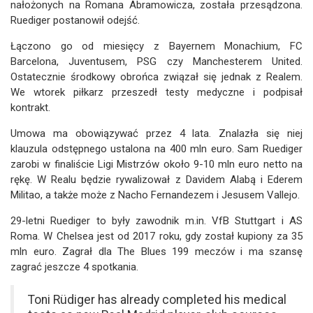
nałożonych na Romana Abramowicza, została przesądzona.
Ruediger postanowił odejść.
Łączono go od miesięcy z Bayernem Monachium, FC
Barcelona, Juventusem, PSG czy Manchesterem United.
Ostatecznie środkowy obrońca związał się jednak z Realem.
We wtorek piłkarz przeszedł testy medyczne i podpisał
kontrakt.
Umowa ma obowiązywać przez 4 lata. Znalazła się niej
klauzula odstępnego ustalona na 400 mln euro. Sam Ruediger
zarobi w finaliście Ligi Mistrzów około 9-10 mln euro netto na
rękę. W Realu będzie rywalizował z Davidem Alabą i Ederem
Militao, a także może z Nacho Fernandezem i Jesusem Vallejo.
29-letni Ruediger to były zawodnik m.in. VfB Stuttgart i AS
Roma. W Chelsea jest od 2017 roku, gdy został kupiony za 35
mln euro. Zagrał dla The Blues 199 meczów i ma szansę
zagrać jeszcze 4 spotkania.
Toni Rüdiger has already completed his medical