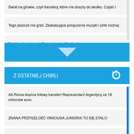
Świat na głowie, czyli transfery, które nie doszły do skutku. Część I
Tego jeszcze nie grali. Zaskakujące połączenie muzyki i piłki nożnej
Nadchodzą giganci. Nunez kontra Haaland
Lewandowski kontra Bayern. Czy wilk będzie syty, a owca cała?
Z OSTATNIEJ CHWILI
Najdziwniejsze kary w historii piłki nożnej. Część I
AS Roma dopina hitowy transfer! Reprezentant Argentyny za 18
Piłkarz z numerem 47. Phil Foden i inne przypadki
milionów euro
Spadkowicze z Serie A. Komu powiemy ciao?
ZNANA PRZYSZŁOŚĆ VINICIUSA JUNIORA! TO SIĘ STAŁO