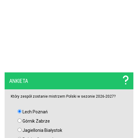
Arsenal dopiął gigantyczny transfer! Brazylijczyk wzmocni środek
pola zespołu Artety
Cristiano Ronaldo zawodnikiem Almerii?!
Oświadczenie prezesa Cracovii wywołało burzę. Kibice dostali
puste słowa zamiast konkretów
ANKIETA
Który zespół zostanie mistrzem Polski w sezonie 2026-2027?
Lech Poznań
Górnik Zabrze
Jagiellonia Białystok