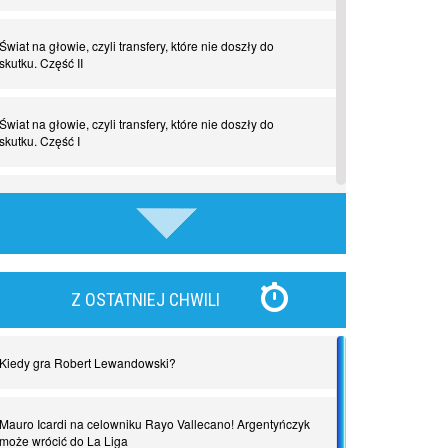
Świat na głowie, czyli transfery, które nie doszły do
skutku. Część II
Świat na głowie, czyli transfery, które nie doszły do
skutku. Część I
Tego jeszcze nie grali. Zaskakujące połączenie muzyki i
piłki nożnej
Nadchodzą giganci. Nunez kontra Haaland
Z OSTATNIEJ CHWILI
Lewandowski kontra Bayern. Czy wilk będzie syty, a
owca cała?
Kiedy gra Robert Lewandowski?
Najdziwniejsze kary w historii piłki nożnej. Część I
Mauro Icardi na celowniku Rayo Vallecano! Argentyńczyk
może wrócić do La Liga