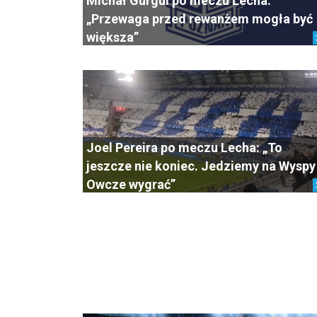
Michał Gurgul po meczu Lecha:
„Przewaga przed rewanżem mogła być
większa”
Joel Pereira po meczu Lecha: „To
jeszcze nie koniec. Jedziemy na Wyspy
Owcze wygrać”