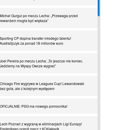
Piłkarz z numerem 47. Phil Foden i inne przypadki
Michał Gurgul po meczu Lecha: „Przewaga przed
rewanżem mogła być większa”
Spadkowicze z Serie A. Komu powiemy ciao?
Sporting CP dopina transfer młodego talentu!
Australijczyk za ponad 18 milionów euro
I love this game! Patrice Evra
Joel Pereira po meczu Lecha: „To jeszcze nie koniec.
Czar z Czarnego Lądu, czyli Pep Guardiola kontra Afryka
Jedziemy na Wyspy Owcze wygrać”
Powrót do Ekstraklasy. Kolejny sen Miedzi Legnica
Chicago Fire wygrywa w Leagues Cup! Lewandowski
bez gola, ale z kolejnym występem
Chłopak z pizzerii. Kim był zmarły Mino Raiola?
OFICJALNIE: PSG ma nowego pomocnika!
Manchester United. Czy magik z Holandii odczaruje
przeklętą drużynę?
Lech Poznań z wygraną w eliminacjach Ligi Europy!
Frederiksen ocenił mecz z KÍ Klaksvík