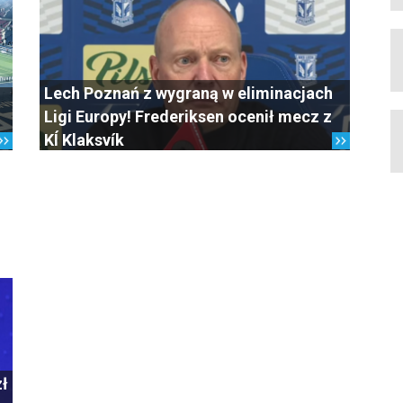
Lech Poznań z wygraną w eliminacjach
Ligi Europy! Frederiksen ocenił mecz z
KÍ Klaksvík
zł