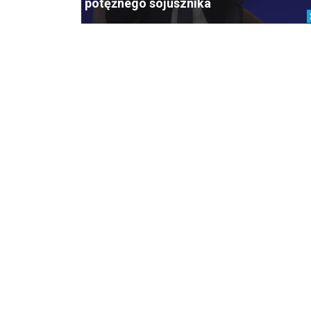
potężnego sojusznika