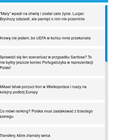
"Mały" wpadł na chwilę i został całe życie. Lucjan
Brychczy odszedł, ale pamięć o nim nie przeminie
Krową nie jestem, bo UEFA w końcu mnie przekonała
Sprawdzi się ten scenariusz w przypadku Santosa? To
nie byłby jeszcze koniec Portugalczyka w reprezentacji
Polski!
Mikael Ishak porzuci tron w Wielkopolsce i ruszy na
kolejny podbój Europy
Co mówi ranking? Polska musi zaatakować z trzeciego
szeregu
Transfery, które złamały serca