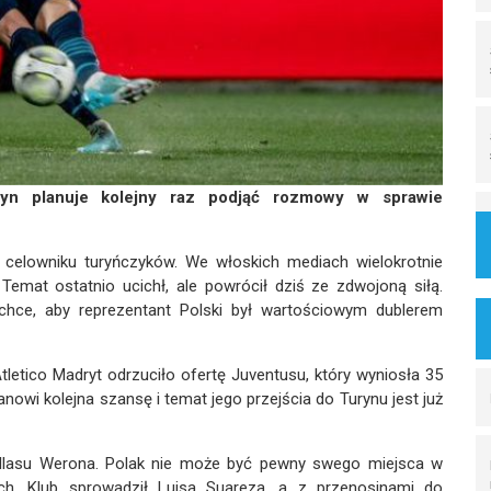
ryn planuje kolejny raz podjąć rozmowy w sprawie
na celowniku turyńczyków. We włoskich mediach wielokrotnie
emat ostatnio ucichł, ale powrócił dziś ze zdwojoną siłą.
 chce, aby reprezentant Polski był wartościowym dublerem
Atletico Madryt odrzuciło ofertę Juventusu, który wyniosła 35
owi kolejna szansę i temat jego przejścia do Turynu jest już
 Hellasu Werona. Polak nie może być pewny swego miejsca w
ach. Klub sprowadził Luisa Suareza, a z przenosinami do