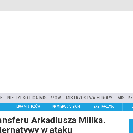
IE
NIE TYLKO LIGA MISTRZÓW
MISTRZOSTWA EUROPY
MISTRZ
LIGA MISTRZÓW
PRIMIERA DIVISION
EKSTRAKLASA
nsferu Arkadiusza Milika.
lternatywy w ataku