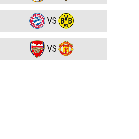
OFICJALNIE: Vinicius Junior przedłużył kontrakt z
Realem Madryt!
VS
Raków rozczarował. Szwedzi wyjechali spod Jasnej Góry
z cennym remisem (VIDEO)
VS
Koszmarny mecz GKS. Katowiczanie zawalili w obronie i
na szczęście zapłacili najmniejszy wymiar kary (VIDEO)
Eh ten Lech... Co za męczarnie mistrza Polski z rywalem
z Wysp Owczych. A wynik mógł być nawet dużo gorszy
(VIDEO)
Wielkie zwycięstwo Jagiellonii. Duma Podlasia podniosła
się po fatalnym ciosie na początku (VIDEO)
Wylosowano pary I rundy Pucharu Polski. Legia i Widzew
wpadły na rywali z PKO BP Ekstraklasy!