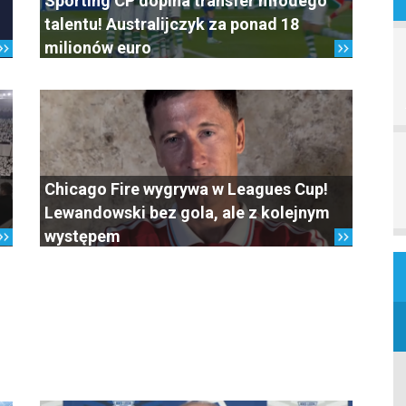
Sporting CP dopina transfer młodego
talentu! Australijczyk za ponad 18
milionów euro
Chicago Fire wygrywa w Leagues Cup!
Lewandowski bez gola, ale z kolejnym
występem