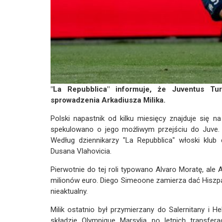
"La Repubblica" informuje, że Juventus Tu
sprowadzenia Arkadiusza Milika.
Polski napastnik od kilku miesięcy znajduje się 
spekulowano o jego możliwym przejściu do Juve. T
Według dziennikarzy "La Repubblica" włoski klub
Dusana Vlahovicia.
Pierwotnie do tej roli typowano Alvaro Moratę, ale 
milionów euro. Diego Simeoone zamierza dać Hiszpan
nieaktualny.
Milik ostatnio był przymierzany do Salernitany i
składzie Olympique Marsylia po letnich transfer