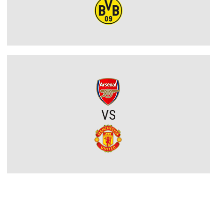
Lech Poznań z wygraną w eliminacjach Ligi Europy! Frederiksen
ocenił mecz z KÍ Klaksvík
Wojna o władzę w FIFA. Infantino znalazł potężnego sojusznika
Napięta atmosfera w Poznaniu. Kibice Lecha dosadnie zwrócili się
do piłkarzy
VS
Chelsea dopina transfer lewego obrońcy za 21 milionów euro
Rodri wybrał FC Barcelonę?! Hiszpan odrzuca Real Madryt i chce
wrócić do La Liga
Upadł temat gigantycznego transferu Arsenalu. Wyznaczono nowy
cel za 100 milionów