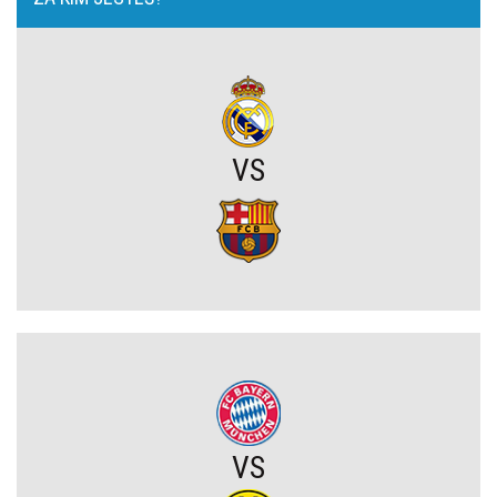
Mauro Icardi na celowniku Rayo Vallecano! Argentyńczyk może
wrócić do La Liga
Michał Gurgul po meczu Lecha: „Przewaga przed rewanżem mogła
VS
być większa”
Sporting CP dopina transfer młodego talentu! Australijczyk za
ponad 18 milionów euro
Joel Pereira po meczu Lecha: „To jeszcze nie koniec. Jedziemy na
Wyspy Owcze wygrać”
Chicago Fire wygrywa w Leagues Cup! Lewandowski bez gola, ale
z kolejnym występem
VS
OFICJALNIE: PSG ma nowego pomocnika!