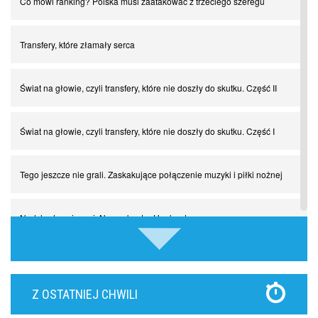
Co mówi ranking? Polska musi zaatakować z trzeciego szeregu
Transfery, które złamały serca
Świat na głowie, czyli transfery, które nie doszły do skutku. Część II
Świat na głowie, czyli transfery, które nie doszły do skutku. Część I
Tego jeszcze nie grali. Zaskakujące połączenie muzyki i piłki nożnej
Nadchodzą giganci. Nunez kontra Haaland
Lewandowski kontra Bayern. Czy wilk będzie syty, a owca cała?
Z OSTATNIEJ CHWILI
Najdziwniejsze kary w historii piłki nożnej. Część I