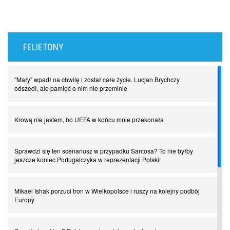
FELIETONY
"Mały" wpadł na chwilę i został całe życie. Lucjan Brychczy
odszedł, ale pamięć o nim nie przeminie
Krową nie jestem, bo UEFA w końcu mnie przekonała
Sprawdzi się ten scenariusz w przypadku Santosa? To nie byłby
jeszcze koniec Portugalczyka w reprezentacji Polski!
Mikael Ishak porzuci tron w Wielkopolsce i ruszy na kolejny podbój
Europy