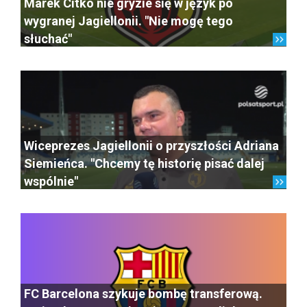
Marek Citko nie gryzie się w język po
wygranej Jagiellonii. "Nie mogę tego
słuchać"
Wiceprezes Jagiellonii o przyszłości Adriana
Siemieńca. "Chcemy tę historię pisać dalej
wspólnie"
FC Barcelona szykuje bombę transferową.