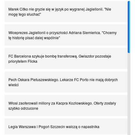
Marek Citko nie gryzie się w język po wygranej Jagiellonii. "Nie
Piłkarz z numerem 47. Phil Foden i inne przypadki
mogę tego słuchać"
Spadkowicze z Serie A. Komu powiemy ciao?
Wiceprezes Jagiellonii o przyszłości Adriana Siemieńca. "Chcemy
tę historię pisać dalej wspólnie"
I love this game! Patrice Evra
FC Barcelona szykuje bombę transferową. Gwiazdor pozostaje
priorytetem Flicka
Czar z Czarnego Lądu, czyli Pep Guardiola kontra Afryka
Pech Oskara Pietuszewskiego. Lekarze FC Porto nie mają dobrych
wieści
Powrót do Ekstraklasy. Kolejny sen Miedzi Legnica
Włosi zaoferowali miliony za Kacpra Kozłowskiego. Oferty zostały
Chłopak z pizzerii. Kim był zmarły Mino Raiola?
szybko odrzucone
Manchester United. Czy magik z Holandii odczaruje przeklętą
Legia Warszawa i Pogoń Szczecin walczą o napastnika
drużynę?