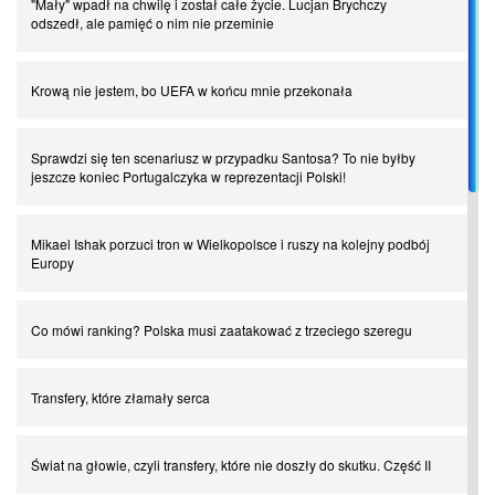
"Mały" wpadł na chwilę i został całe życie. Lucjan Brychczy
odszedł, ale pamięć o nim nie przeminie
Krową nie jestem, bo UEFA w końcu mnie przekonała
Sprawdzi się ten scenariusz w przypadku Santosa? To nie byłby
jeszcze koniec Portugalczyka w reprezentacji Polski!
Mikael Ishak porzuci tron w Wielkopolsce i ruszy na kolejny podbój
Europy
Co mówi ranking? Polska musi zaatakować z trzeciego szeregu
Transfery, które złamały serca
Świat na głowie, czyli transfery, które nie doszły do skutku. Część II