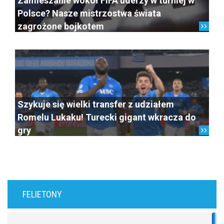
Zamieszanie wokół FIFA uderzy w turniej w
Polsce? Nasze mistrzostwa świata
zagrożone bojkotem
Szykuje się wielki transfer z udziałem
Romelu Lukaku! Turecki gigant wkracza do
gry
FELIETONY