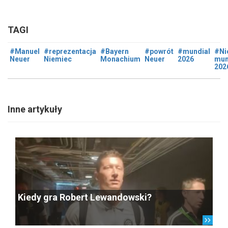
TAGI
#Manuel
#reprezentacja
#Bayern
#powrót
#mundial
#Ni
Neuer
Niemiec
Monachium
Neuer
2026
mun
202
Inne artykuły
Kiedy gra Robert Lewandowski?