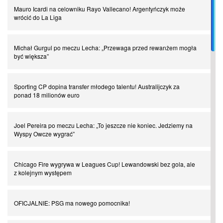
Mauro Icardi na celowniku Rayo Vallecano! Argentyńczyk może
Spadkowicze z Serie A. Komu powiemy ciao?
wrócić do La Liga
I love this game! Patrice Evra
Michał Gurgul po meczu Lecha: „Przewaga przed rewanżem mogła
być większa”
Czar z Czarnego Lądu, czyli Pep Guardiola kontra Afryka
Sporting CP dopina transfer młodego talentu! Australijczyk za
ponad 18 milionów euro
Powrót do Ekstraklasy. Kolejny sen Miedzi Legnica
Joel Pereira po meczu Lecha: „To jeszcze nie koniec. Jedziemy na
Wyspy Owcze wygrać”
Chłopak z pizzerii. Kim był zmarły Mino Raiola?
Chicago Fire wygrywa w Leagues Cup! Lewandowski bez gola, ale
Manchester United. Czy magik z Holandii odczaruje przeklętą
z kolejnym występem
drużynę?
OFICJALNIE: PSG ma nowego pomocnika!
Puyol i Piqué. Piłkarskie duety, za którymi tęsknimy. Część III