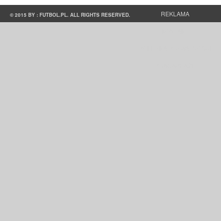
REKLAMA
© 2015 BY : FUTBOL.PL. ALL RIGHTS RESERVED.
KONTAKT
POLITYKA PRYWATNOŚCI
PRACA/STAŻE