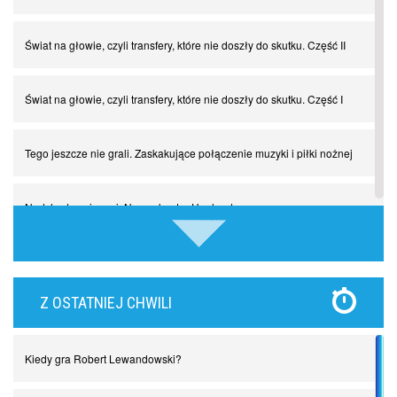
Świat na głowie, czyli transfery, które nie doszły do skutku. Część II
Świat na głowie, czyli transfery, które nie doszły do skutku. Część I
Tego jeszcze nie grali. Zaskakujące połączenie muzyki i piłki nożnej
Nadchodzą giganci. Nunez kontra Haaland
Lewandowski kontra Bayern. Czy wilk będzie syty, a owca cała?
Z OSTATNIEJ CHWILI
Najdziwniejsze kary w historii piłki nożnej. Część I
Kiedy gra Robert Lewandowski?
Piłkarz z numerem 47. Phil Foden i inne przypadki