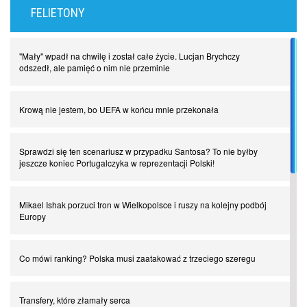
FELIETONY
"Mały" wpadł na chwilę i został całe życie. Lucjan Brychczy
odszedł, ale pamięć o nim nie przeminie
Krową nie jestem, bo UEFA w końcu mnie przekonała
Sprawdzi się ten scenariusz w przypadku Santosa? To nie byłby
jeszcze koniec Portugalczyka w reprezentacji Polski!
Mikael Ishak porzuci tron w Wielkopolsce i ruszy na kolejny podbój
Europy
Co mówi ranking? Polska musi zaatakować z trzeciego szeregu
Transfery, które złamały serca