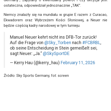
Germany”, zapytany o ewentualny powrót i czy decyzja jest
ostateczna, odpowiedział jednoznacznie „TAK”.
Niemcy znalazły się na mundialu w grupie E razem z Curacao,
Ekwadorem oraz Wybrzeżem Kości Słoniowej, a Neuer nie
będzie częścią kadry narodowej w tym turnieju.
Manuel Neuer kehrt nicht ins DFB-Tor zurück!
Auf die Frage von
@Sky_Torben
nach
#FCBRBL
,
ob seine Entscheidung in Stein gemeißelt sei,
sagt Neuer: „Ja.“
@SkySportDE
— Kerry Hau (@kerry_hau)
February 11, 2026
Źródło: Sky Sports Germany, fot: screen