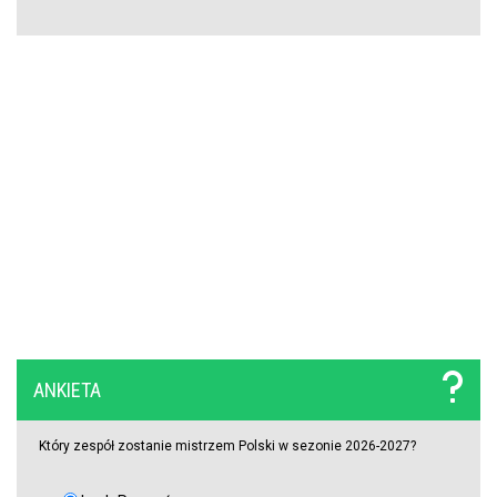
PSG wyceniło Bradley’a Barcolę! Liverpool zainteresowany
gwiazdą mistrza Francji
Polski obrońca opuścił PKO BP Ekstraklasę. Rekordowy transfer.
Zagra teraz w Turcji
Lech nie zdecydował się wyłożyć na niego wielkich pieniędzy.
Francuzi już tak. Lider Korony Kielce odchodzi
Griezmann znów trafia! Orlando City ograło Monterrey na wyjeździe
[VIDEO]
Miał błyszczeć w Legii Warszawa, wylądował w I lidze. Tu
ANKIETA
potwierdzi swoje umiejętności?
Który zespół zostanie mistrzem Polski w sezonie 2026-2027?