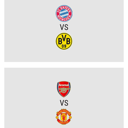
OFICJALNIE: Vinicius Junior przedłużył kontrakt z Realem Madryt!
VS
Raków rozczarował. Szwedzi wyjechali spod Jasnej Góry z cennym
remisem (VIDEO)
Koszmarny mecz GKS. Katowiczanie zawalili w obronie i na
szczęście zapłacili najmniejszy wymiar kary (VIDEO)
Eh ten Lech... Co za męczarnie mistrza Polski z rywalem z Wysp
Owczych. A wynik mógł być nawet dużo gorszy (VIDEO)
Wielkie zwycięstwo Jagiellonii. Duma Podlasia podniosła się po
fatalnym ciosie na początku (VIDEO)
VS
Wylosowano pary I rundy Pucharu Polski. Legia i Widzew wpadły
na rywali z PKO BP Ekstraklasy!