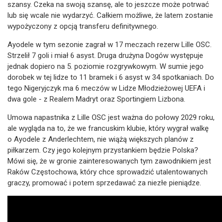
szansy. Czeka na swoją szansę, ale to jeszcze może potrwać
lub się wcale nie wydarzyć. Całkiem możliwe, że latem zostanie
wypożyczony z opcją transferu definitywnego.
Ayodele w tym sezonie zagrał w 17 meczach rezerw Lille OSC.
Strzelił 7 goli i miał 6 asyst. Druga drużyna Dogów występuje
jednak dopiero na 5. poziomie rozgrywkowym. W sumie jego
dorobek w tej lidze to 11 bramek i 6 asyst w 34 spotkaniach. Do
tego Nigeryjczyk ma 6 meczów w Lidze Młodzieżowej UEFA i
dwa gole - z Realem Madryt oraz Sportingiem Lizbona.
Umowa napastnika z Lille OSC jest ważna do połowy 2029 roku,
ale wygląda na to, że we francuskim klubie, który wygrał walkę
o Ayodele z Anderlechtem, nie wiążą większych planów z
piłkarzem. Czy jego kolejnym przystankiem będzie Polska?
Mówi się, że w gronie zainteresowanych tym zawodnikiem jest
Raków Częstochowa, który chce sprowadzić utalentowanych
graczy, promować i potem sprzedawać za niezłe pieniądze.