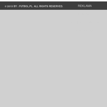
REKLAMA
© 2015 BY : FUTBOL.PL. ALL RIGHTS RESERVED.
KONTAKT
POLITYKA PRYWATNOŚCI
PRACA/STAŻE