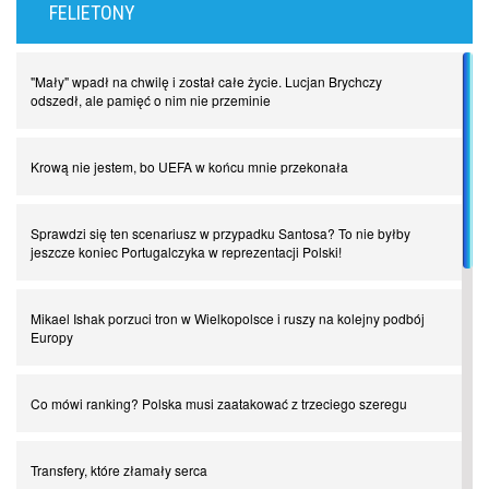
FELIETONY
"Mały" wpadł na chwilę i został całe życie. Lucjan Brychczy
odszedł, ale pamięć o nim nie przeminie
Krową nie jestem, bo UEFA w końcu mnie przekonała
Sprawdzi się ten scenariusz w przypadku Santosa? To nie byłby
jeszcze koniec Portugalczyka w reprezentacji Polski!
Mikael Ishak porzuci tron w Wielkopolsce i ruszy na kolejny podbój
Europy
Co mówi ranking? Polska musi zaatakować z trzeciego szeregu
Transfery, które złamały serca