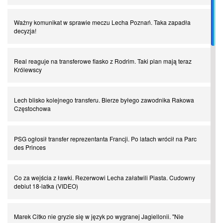
Spadkowicze z Serie A. Komu powiemy ciao?
Ważny komunikat w sprawie meczu Lecha Poznań. Taka zapadła
decyzja!
I love this game! Patrice Evra
Real reaguje na transferowe fiasko z Rodrim. Taki plan mają teraz
Królewscy
Czar z Czarnego Lądu, czyli Pep Guardiola kontra Afryka
Lech blisko kolejnego transferu. Bierze byłego zawodnika Rakowa
Powrót do Ekstraklasy. Kolejny sen Miedzi Legnica
Częstochowa
Chłopak z pizzerii. Kim był zmarły Mino Raiola?
PSG ogłosił transfer reprezentanta Francji. Po latach wrócił na Parc
des Princes
Manchester United. Czy magik z Holandii odczaruje przeklętą
drużynę?
Co za wejścia z ławki. Rezerwowi Lecha załatwili Piasta. Cudowny
debiut 18-latka (VIDEO)
Puyol i Piqué. Piłkarskie duety, za którymi tęsknimy. Część III
Marek Citko nie gryzie się w język po wygranej Jagiellonii. "Nie