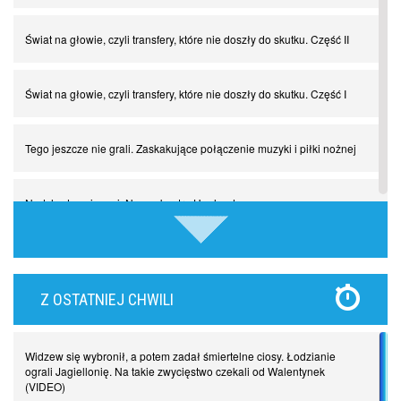
Świat na głowie, czyli transfery, które nie doszły do skutku. Część II
Świat na głowie, czyli transfery, które nie doszły do skutku. Część I
Tego jeszcze nie grali. Zaskakujące połączenie muzyki i piłki nożnej
Nadchodzą giganci. Nunez kontra Haaland
Lewandowski kontra Bayern. Czy wilk będzie syty, a owca cała?
Z OSTATNIEJ CHWILI
Najdziwniejsze kary w historii piłki nożnej. Część I
Widzew się wybronił, a potem zadał śmiertelne ciosy. Łodzianie
Piłkarz z numerem 47. Phil Foden i inne przypadki
ograli Jagiellonię. Na takie zwycięstwo czekali od Walentynek
(VIDEO)