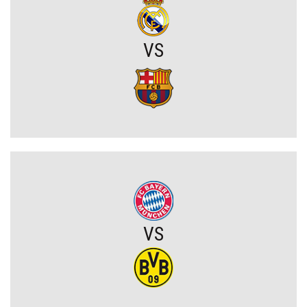
Ferran Torres odchodzi z Barcelony! Kolejny wielki klub w karierze
Hiszpana
VS
Zaskakujący zwrot akcji w sprawie Arkadiusza Milika? Wieści z
Włoch
Przerażające kulisy mundialu wyszły na jaw. Grożono śmiercią
Messiemu i Ronaldo
Zamieszanie wokół FIFA uderzy w turniej w Polsce? Nasze
mistrzostwa świata zagrożone bojkotem
Szykuje się wielki transfer z udziałem Romelu Lukaku! Turecki
VS
gigant wkracza do gry
Kiedy gra Robert Lewandowski?