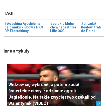
TAGI
#Adeshina Ayodele na
#polskie klubu
#strzelał
celowniku klubów z PKO
chcą napastnika
Realowi trafi
BP Ekstraklasy
Lille OSC
do Polski
Inne artykuły
Widzew się wybronił, a potem zadał
śmiertelne ciosy. Łodzianie ograli
Jagiellonię. Na takie zwycięstwo czekali od
Walentynek (VIDEO)