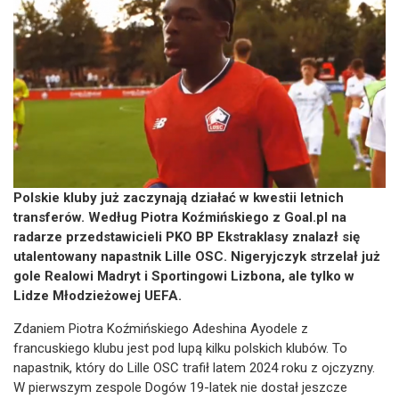
Polskie kluby już zaczynają działać w kwestii letnich
transferów. Według Piotra Koźmińskiego z Goal.pl na
radarze przedstawicieli PKO BP Ekstraklasy znalazł się
utalentowany napastnik Lille OSC. Nigeryjczyk strzelał już
gole Realowi Madryt i Sportingowi Lizbona, ale tylko w
Lidze Młodzieżowej UEFA.
Zdaniem Piotra Koźmińskiego Adeshina Ayodele z
francuskiego klubu jest pod lupą kilku polskich klubów. To
napastnik, który do Lille OSC trafił latem 2024 roku z ojczyzny.
W pierwszym zespole Dogów 19-latek nie dostał jeszcze