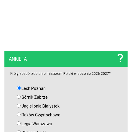
OFICJALNIE: Yan Diomande zawodnikiem Realu Madryt! Podpisał
wieloletni kontrakt
OFICJALNIE: Vinicius Junior przedłużył kontrakt z Realem Madryt!
Raków rozczarował. Szwedzi wyjechali spod Jasnej Góry z cennym
ANKIETA
remisem (VIDEO)
Który zespół zostanie mistrzem Polski w sezonie 2026-2027?
Lech Poznań
Górnik Zabrze
Jagiellonia Białystok
Raków Częstochowa
Legia Warszawa