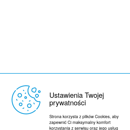
Ustawienia Twojej
REKLAMA
© 2015 BY : FUTBOL.PL. ALL RIGHTS RESERVED.
prywatności
KONTAKT
POLITYKA PRYWATNOŚCI
Strona korzysta z plików Cookies, aby
zapewnić Ci maksymalny komfort
PRACA/STAŻE
korzystania z serwisu oraz jego usług