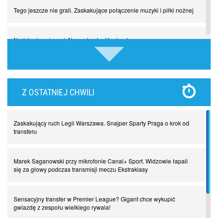
Tego jeszcze nie grali. Zaskakujące połączenie muzyki i piłki nożnej
Nadchodzą giganci. Nunez kontra Haaland
Lewandowski kontra Bayern. Czy wilk będzie syty, a owca cała?
Z OSTATNIEJ CHWILI
Najdziwniejsze kary w historii piłki nożnej. Część I
Zaskakujący ruch Legii Warszawa. Snajper Sparty Praga o krok od
Piłkarz z numerem 47. Phil Foden i inne przypadki
transferu
Spadkowicze z Serie A. Komu powiemy ciao?
Marek Saganowski przy mikrofonie Canal+ Sport. Widzowie łapali
się za głowy podczas transmisji meczu Ekstraklasy
I love this game! Patrice Evra
Sensacyjny transfer w Premier League? Gigant chce wykupić
gwiazdę z zespołu wielkiego rywala!
Czar z Czarnego Lądu, czyli Pep Guardiola kontra Afryka