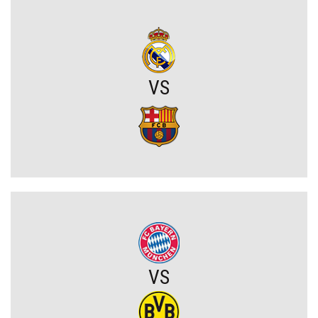
z kolejnym występem
Amerykański sen. Polacy w MLS
OFICJALNIE: PSG ma nowego pomocnika!
VS
Lech Poznań z wygraną w eliminacjach Ligi Europy! Frederiksen
ocenił mecz z KÍ Klaksvík
Wojna o władzę w FIFA. Infantino znalazł potężnego sojusznika
Napięta atmosfera w Poznaniu. Kibice Lecha dosadnie zwrócili się
do piłkarzy
Chelsea dopina transfer lewego obrońcy za 21 milionów euro
VS
Rodri wybrał FC Barcelonę?! Hiszpan odrzuca Real Madryt i chce
wrócić do La Liga