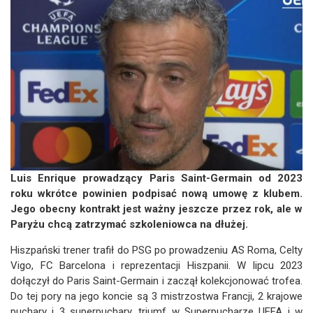
Luis Enrique prowadzący Paris Saint-Germain od 2023
roku wkrótce powinien podpisać nową umowę z klubem.
Jego obecny kontrakt jest ważny jeszcze przez rok, ale w
Paryżu chcą zatrzymać szkoleniowca na dłużej.
Hiszpański trener trafił do PSG po prowadzeniu AS Roma, Celty
Vigo, FC Barcelona i reprezentacji Hiszpanii. W lipcu 2023
dołączył do Paris Saint-Germain i zaczął kolekcjonować trofea.
Do tej pory na jego koncie są 3 mistrzostwa Francji, 2 krajowe
puchary i 3 superpuchary, triumf w Superpucharze UEFA i w