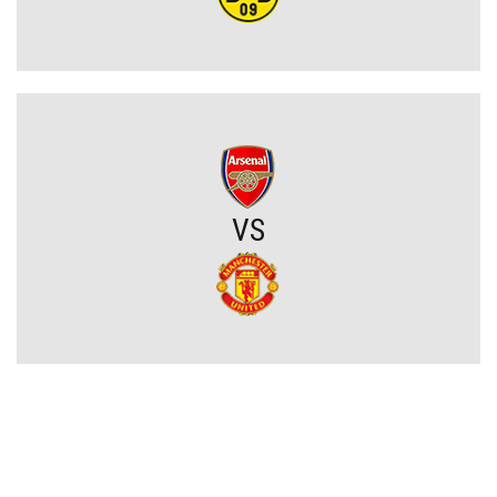
Upadł temat gigantycznego transferu Arsenalu. Wyznaczono nowy
cel za 100 milionów
Męczarnie Lecha Poznań w europejskich pucharach. Piłkarze
wprost o taktyce rywali
Zwycięski start ekipy Lewandowskiego w pucharach. Boczni
VS
obrońcy załatwili sprawę
Niejasny los talentu Manchesteru United. Działacze szukają
nowego obrońcy
Trener Jagiellonii szczerze po wygranej z Rangersami. Zdradził
plany transferowe
Szokujący zwrot akcji na rynku transferowym. Gwiazdor odrzucił
ofertę Real Madryti zagra w Barcelonie