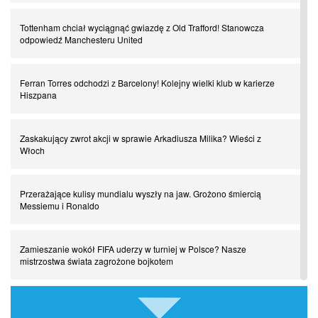
Tottenham chciał wyciągnąć gwiazdę z Old Trafford! Stanowcza
odpowiedź Manchesteru United
Powrót do Ekstraklasy. Kolejny sen Miedzi Legnica
Ferran Torres odchodzi z Barcelony! Kolejny wielki klub w karierze
Chłopak z pizzerii. Kim był zmarły Mino Raiola?
Hiszpana
Manchester United. Czy magik z Holandii odczaruje przeklętą
Zaskakujący zwrot akcji w sprawie Arkadiusza Milika? Wieści z
drużynę?
Włoch
Puyol i Piqué. Piłkarskie duety, za którymi tęsknimy. Część III
Przerażające kulisy mundialu wyszły na jaw. Grożono śmiercią
Messiemu i Ronaldo
Finansowa rewolucja na San Siro. Czy powstanie nowa potęga?
Zamieszanie wokół FIFA uderzy w turniej w Polsce? Nasze
mistrzostwa świata zagrożone bojkotem
Misja “USA” Czesława Michniewicza, czyli happy Easter
Szykuje się wielki transfer z udziałem Romelu Lukaku! Turecki
Pocztówki z ćwierćfinałów. Liga Mistrzów wkracza w decydującą
gigant wkracza do gry