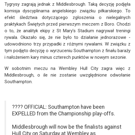
Tygrysy zagrają jednak z Middlesbrough. Taką decyzję podjęła
komisja dyscyplinarna angielskiego związku piłkarskiego. To
efekt śledztwa dotyczącego zgłoszenia o nielegalnych
praktykach Świętych przed pierwszym meczem z Boro. Chodzi
o to, że analityk ekipy z St Mary’s Stadium nagrywał treningi
rywala. Okazało się, że nie było to działanie jednorazowe -
udowodniono trzy przypadki z różnymi rywalami. W związku z
tym podjęto decyzję o wyrzuceniu Southampton z finału baraży
i nałożeniem kary minus czterech punktów w nowym sezonie.
W sobotnim meczu na Wembley Hull City zagra więc z
Middlesbrough, o ile nie zostanie uwzględnione odwołanie
Southampton.
???? OFFICIAL: Southampton have been
EXPELLED from the Championship play-offs.
Middlesbrough will now be the finalists against
Hull City on Saturday at Wembley as