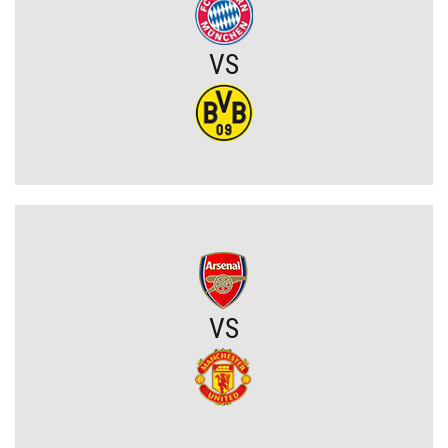
Hiszpana
VS
Zaskakujący zwrot akcji w sprawie Arkadiusza Milika? Wieści z
Włoch
Przerażające kulisy mundialu wyszły na jaw. Grożono śmiercią
Messiemu i Ronaldo
Zamieszanie wokół FIFA uderzy w turniej w Polsce? Nasze
mistrzostwa świata zagrożone bojkotem
Szykuje się wielki transfer z udziałem Romelu Lukaku! Turecki
gigant wkracza do gry
VS
Kiedy gra Robert Lewandowski?
Mauro Icardi na celowniku Rayo Vallecano! Argentyńczyk może