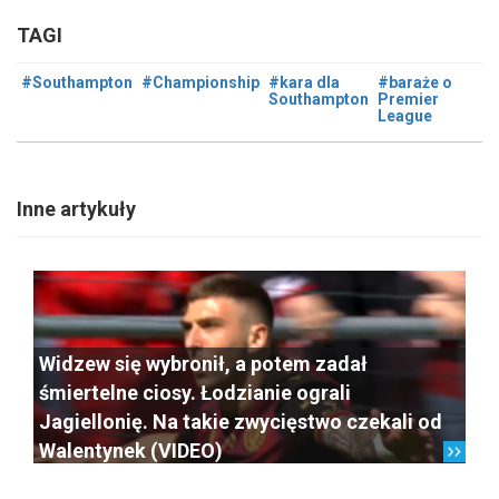
TAGI
#Southampton
#Championship
#kara dla
#baraże o
Southampton
Premier
League
Inne artykuły
Widzew się wybronił, a potem zadał
śmiertelne ciosy. Łodzianie ograli
Jagiellonię. Na takie zwycięstwo czekali od
Walentynek (VIDEO)