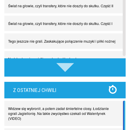
Świat na głowie, czyli transfery, które nie doszły do skutku. Część II
Świat na głowie, czyli transfery, które nie doszły do skutku. Część I
Tego jeszcze nie grali. Zaskakujące połączenie muzyki i piłki nożnej
Nadchodzą giganci. Nunez kontra Haaland
Lewandowski kontra Bayern. Czy wilk będzie syty, a owca cała?
Z OSTATNIEJ CHWILI
Najdziwniejsze kary w historii piłki nożnej. Część I
Widzew się wybronił, a potem zadał śmiertelne ciosy. Łodzianie
Piłkarz z numerem 47. Phil Foden i inne przypadki
ograli Jagiellonię. Na takie zwycięstwo czekali od Walentynek
(VIDEO)
Spadkowicze z Serie A. Komu powiemy ciao?