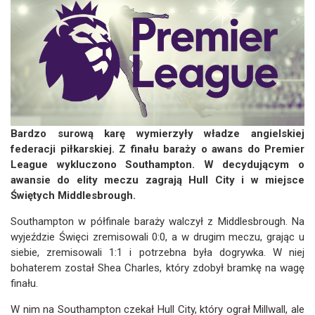
Bardzo surową karę wymierzyły władze angielskiej
federacji piłkarskiej. Z finału baraży o awans do Premier
League wykluczono Southampton. W decydującym o
awansie do elity meczu zagrają Hull City i w miejsce
Świętych Middlesbrough.
Southampton w półfinale baraży walczył z Middlesbrough. Na
wyjeździe Święci zremisowali 0:0, a w drugim meczu, grając u
siebie, zremisowali 1:1 i potrzebna była dogrywka. W niej
bohaterem został Shea Charles, który zdobył bramkę na wagę
finału.
W nim na Southampton czekał Hull City, który ograł Millwall, ale