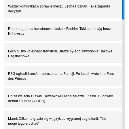
Ważny komunikat w sprawie meczu Lecha Poznań. Taka zapadła
decyzja!
I love this game! Patrice Evra
Real reaguje na transferowe fiasko z Rodrim. Taki plan mają teraz
Królewscy
Czar z Czarnego Lądu, czyli Pep Guardiola kontra Afryka
Lech blisko kolejnego transferu. Bierze byłego zawodnika Rakowa
Powrót do Ekstraklasy. Kolejny sen Miedzi Legnica
Częstochowa
Chłopak z pizzerii. Kim był zmarły Mino Raiola?
PSG ogłosił transfer reprezentanta Francji. Po latach wrócił na Parc
des Princes
Manchester United. Czy magik z Holandii odczaruje przeklętą
drużynę?
Co za wejścia z ławki. Rezerwowi Lecha załatwili Piasta. Cudowny
debiut 18-latka (VIDEO)
Puyol i Piqué. Piłkarskie duety, za którymi tęsknimy. Część III
Marek Citko nie gryzie się w język po wygranej Jagiellonii. "Nie
mogę tego słuchać"
Finansowa rewolucja na San Siro. Czy powstanie nowa potęga?