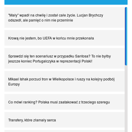
"Mały" wpadł na chwilę i został całe życie. Lucjan Brychczy
odszedł, ale pamięć o nim nie przeminie
Krową nie jestem, bo UEFA w końcu mnie przekonała
Sprawdzi się ten scenariusz w przypadku Santosa? To nie byłby
jeszcze koniec Portugalczyka w reprezentacji Polski!
Mikael Ishak porzuci tron w Wielkopolsce i ruszy na kolejny podbój
Europy
Co mówi ranking? Polska musi zaatakować z trzeciego szeregu
Transfery, które złamały serca