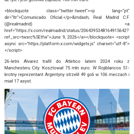
<blockquote class="twitter-tweet"><p lang="pt"
dir="ltr">Comunicado Oficial.</p>&mdash; Real Madrid C.F.
(@realmadrid) <a
href="https://x.com/realmadrid/status/2064395348164915642?
ref_src=twsrc%5Etfw">June 9, 2026</a></blockquote> <script
async src="https://platform.x.com/widgets.js" charset="utf-8">
</script>
26-letni Alvarez trafił do Atletico latem 2024 roku z
Manchesteru City. Kosztował 75 mln euro. W Rojiblancos 51-
krotny reprezentant Argentyny strzelił 49 goli w 106 meczach i
miał 17 asyst.