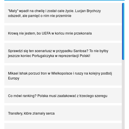
"Mały" wpadł na chwilę i został całe życie. Lucjan Brychczy
odszedł, ale pamięć o nim nie przeminie
Krową nie jestem, bo UEFA w końcu mnie przekonała
Sprawdzi się ten scenariusz w przypadku Santosa? To nie byłby
jeszcze koniec Portugalczyka w reprezentacji Polski!
Mikael Ishak porzuci tron w Wielkopolsce i ruszy na kolejny podbój
Europy
Co mówi ranking? Polska musi zaatakować z trzeciego szeregu
Transfery, które złamały serca