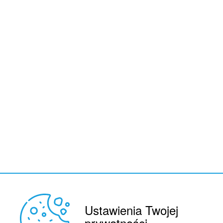
Ustawienia Twojej
REKLAMA
© 2015 BY : FUTBOL.PL. ALL RIGHTS RESERVED.
prywatności