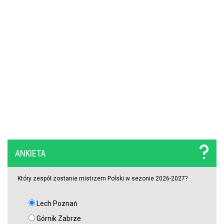
Wojna o władzę w FIFA. Infantino znalazł potężnego sojusznika
Napięta atmosfera w Poznaniu. Kibice Lecha dosadnie zwrócili się
do piłkarzy
Chelsea dopina transfer lewego obrońcy za 21 milionów euro
Rodri wybrał FC Barcelonę?! Hiszpan odrzuca Real Madryt i chce
wrócić do La Liga
Upadł temat gigantycznego transferu Arsenalu. Wyznaczono nowy
ANKIETA
cel za 100 milionów
Który zespół zostanie mistrzem Polski w sezonie 2026-2027?
Lech Poznań
Górnik Zabrze