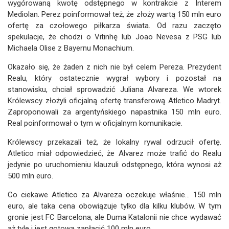
wygórowaną kwotę odstępnego w kontrakcie z Interem
Mediolan. Perez poinformował też, że złoży wartą 150 mln euro
ofertę za czołowego piłkarza świata. Od razu zaczęto
spekulacje, że chodzi o Vitinhę lub Joao Nevesa z PSG lub
Michaela Olise z Bayernu Monachium.
Okazało się, że żaden z nich nie był celem Pereza. Prezydent
Realu, który ostatecznie wygrał wybory i pozostał na
stanowisku, chciał sprowadzić Juliana Alvareza. We wtorek
Królewscy złożyli oficjalną ofertę transferową Atletico Madryt.
Zaproponowali za argentyńskiego napastnika 150 mln euro.
Real poinformował o tym w oficjalnym komunikacie.
Królewscy przekazali też, że lokalny rywal odrzucił ofertę.
Atletico miał odpowiedzieć, że Alvarez może trafić do Realu
jedynie po uruchomieniu klauzuli odstępnego, która wynosi aż
500 mln euro.
Co ciekawe Atletico za Alvareza oczekuje właśnie... 150 mln
euro, ale taka cena obowiązuje tylko dla kilku klubów. W tym
gronie jest FC Barcelona, ale Duma Katalonii nie chce wydawać
aż tyle i jest gotowa zapłacić 100 mln euro.