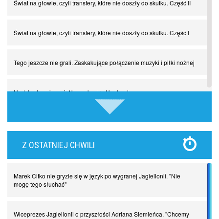
Świat na głowie, czyli transfery, które nie doszły do skutku. Część II
Świat na głowie, czyli transfery, które nie doszły do skutku. Część I
Tego jeszcze nie grali. Zaskakujące połączenie muzyki i piłki nożnej
Nadchodzą giganci. Nunez kontra Haaland
Lewandowski kontra Bayern. Czy wilk będzie syty, a owca cała?
Z OSTATNIEJ CHWILI
Najdziwniejsze kary w historii piłki nożnej. Część I
Marek Citko nie gryzie się w język po wygranej Jagiellonii. "Nie
Piłkarz z numerem 47. Phil Foden i inne przypadki
mogę tego słuchać"
Spadkowicze z Serie A. Komu powiemy ciao?
Wiceprezes Jagiellonii o przyszłości Adriana Siemieńca. "Chcemy