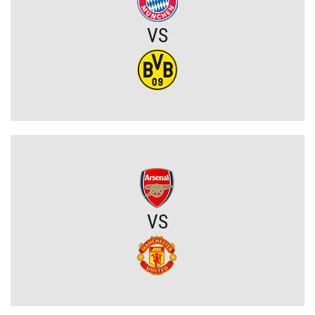
Michał Gurgul po meczu Lecha: „Przewaga przed rewanżem mogła
być większa”
VS
Sporting CP dopina transfer młodego talentu! Australijczyk za
ponad 18 milionów euro
Joel Pereira po meczu Lecha: „To jeszcze nie koniec. Jedziemy na
Wyspy Owcze wygrać”
Chicago Fire wygrywa w Leagues Cup! Lewandowski bez gola, ale
z kolejnym występem
VS
OFICJALNIE: PSG ma nowego pomocnika!
Lech Poznań z wygraną w eliminacjach Ligi Europy! Frederiksen
ocenił mecz z KÍ Klaksvík