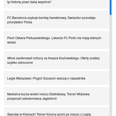
tę historię pisać dalej wspólnie"
I love this game! Patrice Evra
FC Barcelona szykuje bombę transferową. Gwiazdor pozostaje
priorytetem Flicka
Czar z Czarnego Lądu, czyli Pep Guardiola kontra Afryka
Pech Oskara Pietuszewskiego. Lekarze FC Porto nie mają dobrych
wieści
Powrót do Ekstraklasy. Kolejny sen Miedzi Legnica
Włosi zaoferowali miliony za Kacpra Kozłowskiego. Oferty zostały
Chłopak z pizzerii. Kim był zmarły Mino Raiola?
szybko odrzucone
Manchester United. Czy magik z Holandii odczaruje przeklętą
Legia Warszawa i Pogoń Szczecin walczą o napastnika
drużynę?
Medialna burza wokół meczu Ekstraklasy. Trener Widzewa
Puyol i Piqué. Piłkarskie duety, za którymi tęsknimy. Część III
przeprosił szkoleniowca Jagiellonii
Finansowa rewolucja na San Siro. Czy powstanie nowa potęga?
Skandal w Kielcach! Trener Korony grzmi po meczu z Legią: