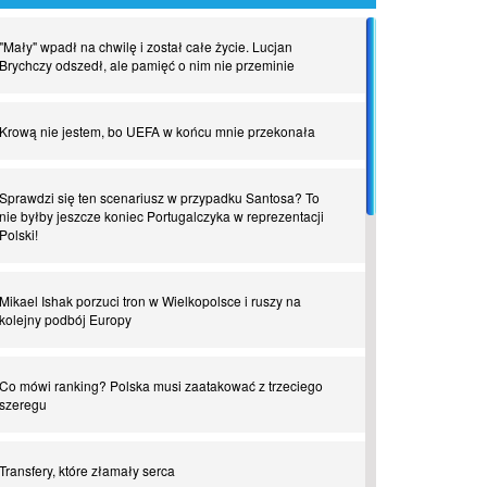
"Mały" wpadł na chwilę i został całe życie. Lucjan
Brychczy odszedł, ale pamięć o nim nie przeminie
Krową nie jestem, bo UEFA w końcu mnie przekonała
Sprawdzi się ten scenariusz w przypadku Santosa? To
nie byłby jeszcze koniec Portugalczyka w reprezentacji
Polski!
Mikael Ishak porzuci tron w Wielkopolsce i ruszy na
kolejny podbój Europy
Co mówi ranking? Polska musi zaatakować z trzeciego
szeregu
Transfery, które złamały serca