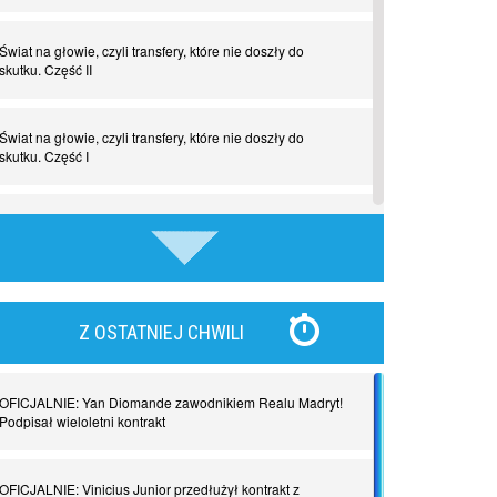
Świat na głowie, czyli transfery, które nie doszły do
skutku. Część II
Świat na głowie, czyli transfery, które nie doszły do
skutku. Część I
Tego jeszcze nie grali. Zaskakujące połączenie muzyki i
piłki nożnej
Nadchodzą giganci. Nunez kontra Haaland
Z OSTATNIEJ CHWILI
Lewandowski kontra Bayern. Czy wilk będzie syty, a
owca cała?
OFICJALNIE: Yan Diomande zawodnikiem Realu Madryt!
Podpisał wieloletni kontrakt
Najdziwniejsze kary w historii piłki nożnej. Część I
OFICJALNIE: Vinicius Junior przedłużył kontrakt z