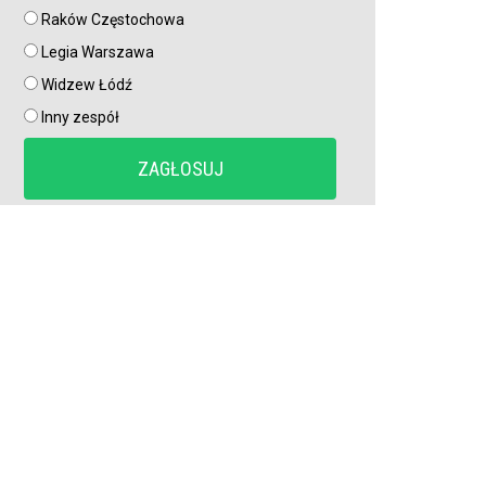
Raków Częstochowa
Tłok w ataku Barcelony. Wielki talent zmuszony do
szukania nowego klubu
Legia Warszawa
Widzew Łódź
Kosmiczne żądania gwiazdora. Vinicius Junior stawia
Inny zespół
Real Madryt pod ścianą
Szaleństwo we Włoszech. Rewelacja Serie A wydaje
ponad 100 milionów przed Lidą Mistrzów
Legia walczy o gwiazdę Sparty Praga. Pojawił się mocny
konkurent
Górnik miał szczęście, a potem brakowało mu
skuteczności. W efekcie przegrał na Węgrzech i będzie
musiał gonić w rewanżu (VIDEO)