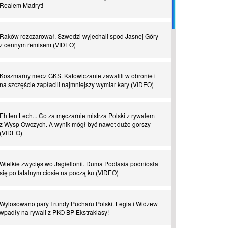
Realem Madryt!
Piłkarz z numerem 47. Phil Foden i inne przypadki
Raków rozczarował. Szwedzi wyjechali spod Jasnej Góry
z cennym remisem (VIDEO)
Spadkowicze z Serie A. Komu powiemy ciao?
Koszmarny mecz GKS. Katowiczanie zawalili w obronie i
I love this game! Patrice Evra
na szczęście zapłacili najmniejszy wymiar kary (VIDEO)
Czar z Czarnego Lądu, czyli Pep Guardiola kontra Afryka
Eh ten Lech... Co za męczarnie mistrza Polski z rywalem
z Wysp Owczych. A wynik mógł być nawet dużo gorszy
(VIDEO)
Powrót do Ekstraklasy. Kolejny sen Miedzi Legnica
Wielkie zwycięstwo Jagiellonii. Duma Podlasia podniosła
Chłopak z pizzerii. Kim był zmarły Mino Raiola?
się po fatalnym ciosie na początku (VIDEO)
Manchester United. Czy magik z Holandii odczaruje
Wylosowano pary I rundy Pucharu Polski. Legia i Widzew
przeklętą drużynę?
wpadły na rywali z PKO BP Ekstraklasy!