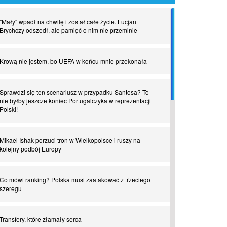
"Mały" wpadł na chwilę i został całe życie. Lucjan
Brychczy odszedł, ale pamięć o nim nie przeminie
Krową nie jestem, bo UEFA w końcu mnie przekonała
Sprawdzi się ten scenariusz w przypadku Santosa? To
nie byłby jeszcze koniec Portugalczyka w reprezentacji
Polski!
Mikael Ishak porzuci tron w Wielkopolsce i ruszy na
kolejny podbój Europy
Co mówi ranking? Polska musi zaatakować z trzeciego
szeregu
Transfery, które złamały serca