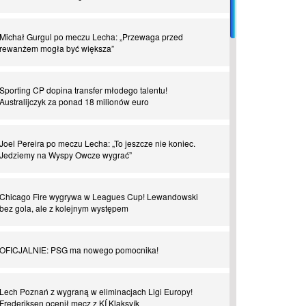
Piłkarz z numerem 47. Phil Foden i inne przypadki
Michał Gurgul po meczu Lecha: „Przewaga przed
rewanżem mogła być większa”
Spadkowicze z Serie A. Komu powiemy ciao?
Sporting CP dopina transfer młodego talentu!
Australijczyk za ponad 18 milionów euro
I love this game! Patrice Evra
Joel Pereira po meczu Lecha: „To jeszcze nie koniec.
Czar z Czarnego Lądu, czyli Pep Guardiola kontra Afryka
Jedziemy na Wyspy Owcze wygrać”
Powrót do Ekstraklasy. Kolejny sen Miedzi Legnica
Chicago Fire wygrywa w Leagues Cup! Lewandowski
bez gola, ale z kolejnym występem
Chłopak z pizzerii. Kim był zmarły Mino Raiola?
OFICJALNIE: PSG ma nowego pomocnika!
Manchester United. Czy magik z Holandii odczaruje
przeklętą drużynę?
Lech Poznań z wygraną w eliminacjach Ligi Europy!
Frederiksen ocenił mecz z KÍ Klaksvík