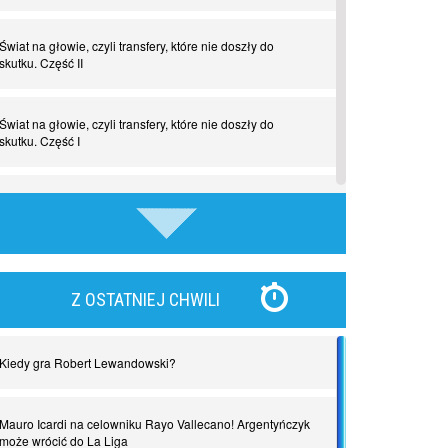
Świat na głowie, czyli transfery, które nie doszły do
skutku. Część II
Świat na głowie, czyli transfery, które nie doszły do
skutku. Część I
Tego jeszcze nie grali. Zaskakujące połączenie muzyki i
piłki nożnej
Nadchodzą giganci. Nunez kontra Haaland
Z OSTATNIEJ CHWILI
Lewandowski kontra Bayern. Czy wilk będzie syty, a
owca cała?
Kiedy gra Robert Lewandowski?
Najdziwniejsze kary w historii piłki nożnej. Część I
Mauro Icardi na celowniku Rayo Vallecano! Argentyńczyk
może wrócić do La Liga