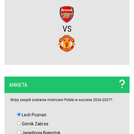
Wielkie zwycięstwo Jagiellonii. Duma Podlasia podniosła się po
fatalnym ciosie na początku (VIDEO)
VS
Wylosowano pary I rundy Pucharu Polski. Legia i Widzew wpadły
na rywali z PKO BP Ekstraklasy!
PSG wyceniło Bradley’a Barcolę! Liverpool zainteresowany
gwiazdą mistrza Francji
ANKIETA
Polski obrońca opuścił PKO BP Ekstraklasę. Rekordowy transfer.
Zagra teraz w Turcji
Który zespół zostanie mistrzem Polski w sezonie 2026-2027?
Lech nie zdecydował się wyłożyć na niego wielkich pieniędzy.
Lech Poznań
Francuzi już tak. Lider Korony Kielce odchodzi
Górnik Zabrze
Jagiellonia Białystok