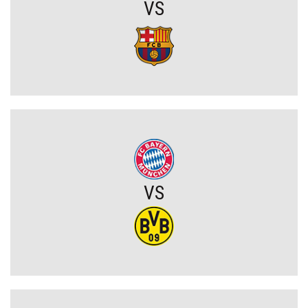
VS
Szokujący zwrot akcji na rynku transferowym. Gwiazdor odrzucił
ofertę Real Madryti zagra w Barcelonie
OFICJALNIE: Yan Diomande zawodnikiem Realu Madryt! Podpisał
wieloletni kontrakt
OFICJALNIE: Vinicius Junior przedłużył kontrakt z Realem Madryt!
VS
Raków rozczarował. Szwedzi wyjechali spod Jasnej Góry z cennym
remisem (VIDEO)
Koszmarny mecz GKS. Katowiczanie zawalili w obronie i na
szczęście zapłacili najmniejszy wymiar kary (VIDEO)
Eh ten Lech... Co za męczarnie mistrza Polski z rywalem z Wysp
Owczych. A wynik mógł być nawet dużo gorszy (VIDEO)