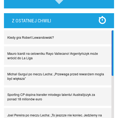
Lewandowski kontra Bayern. Czy wilk będzie syty, a owca cała?
Z OSTATNIEJ CHWILI
Najdziwniejsze kary w historii piłki nożnej. Część I
Kiedy gra Robert Lewandowski?
Piłkarz z numerem 47. Phil Foden i inne przypadki
Mauro Icardi na celowniku Rayo Vallecano! Argentyńczyk może
Spadkowicze z Serie A. Komu powiemy ciao?
wrócić do La Liga
I love this game! Patrice Evra
Michał Gurgul po meczu Lecha: „Przewaga przed rewanżem mogła
być większa”
Czar z Czarnego Lądu, czyli Pep Guardiola kontra Afryka
Sporting CP dopina transfer młodego talentu! Australijczyk za
ponad 18 milionów euro
Powrót do Ekstraklasy. Kolejny sen Miedzi Legnica
Joel Pereira po meczu Lecha: „To jeszcze nie koniec. Jedziemy na