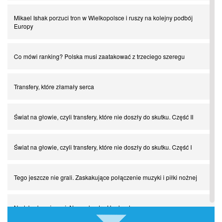
Mikael Ishak porzuci tron w Wielkopolsce i ruszy na kolejny podbój
Europy
Co mówi ranking? Polska musi zaatakować z trzeciego szeregu
Transfery, które złamały serca
Świat na głowie, czyli transfery, które nie doszły do skutku. Część II
Świat na głowie, czyli transfery, które nie doszły do skutku. Część I
Tego jeszcze nie grali. Zaskakujące połączenie muzyki i piłki nożnej
Nadchodzą giganci. Nunez kontra Haaland