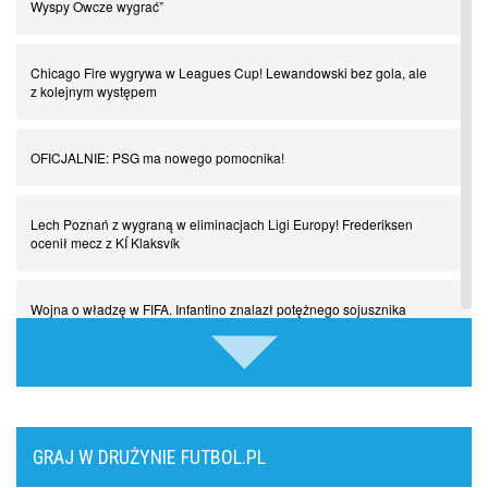
Wyspy Owcze wygrać”
Chłopak z pizzerii. Kim był zmarły Mino Raiola?
Chicago Fire wygrywa w Leagues Cup! Lewandowski bez gola, ale
Manchester United. Czy magik z Holandii odczaruje przeklętą
z kolejnym występem
drużynę?
OFICJALNIE: PSG ma nowego pomocnika!
Puyol i Piqué. Piłkarskie duety, za którymi tęsknimy. Część III
Lech Poznań z wygraną w eliminacjach Ligi Europy! Frederiksen
Finansowa rewolucja na San Siro. Czy powstanie nowa potęga?
ocenił mecz z KÍ Klaksvík
Misja “USA” Czesława Michniewicza, czyli happy Easter
Wojna o władzę w FIFA. Infantino znalazł potężnego sojusznika
Pocztówki z ćwierćfinałów. Liga Mistrzów wkracza w decydującą
Napięta atmosfera w Poznaniu. Kibice Lecha dosadnie zwrócili się
fazę
do piłkarzy
Come together. Piłkarskie duety, za którymi tęsknimy. Część II
GRAJ W DRUŻYNIE FUTBOL.PL
Chelsea dopina transfer lewego obrońcy za 21 milionów euro