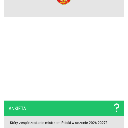
Rodri wybrał FC Barcelonę?! Hiszpan odrzuca Real Madryt i chce
wrócić do La Liga
Upadł temat gigantycznego transferu Arsenalu. Wyznaczono nowy
cel za 100 milionów
Męczarnie Lecha Poznań w europejskich pucharach. Piłkarze
wprost o taktyce rywali
Zwycięski start ekipy Lewandowskiego w pucharach. Boczni
obrońcy załatwili sprawę
Niejasny los talentu Manchesteru United. Działacze szukają
ANKIETA
nowego obrońcy
Który zespół zostanie mistrzem Polski w sezonie 2026-2027?