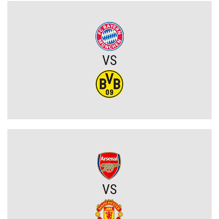
Joel Pereira po meczu Lecha: „To jeszcze nie koniec. Jedziemy na
Wyspy Owcze wygrać”
Chicago Fire wygrywa w Leagues Cup! Lewandowski bez gola, ale
z kolejnym występem
VS
OFICJALNIE: PSG ma nowego pomocnika!
Lech Poznań z wygraną w eliminacjach Ligi Europy! Frederiksen
ocenił mecz z KÍ Klaksvík
Wojna o władzę w FIFA. Infantino znalazł potężnego sojusznika
Napięta atmosfera w Poznaniu. Kibice Lecha dosadnie zwrócili się
VS
do piłkarzy
Chelsea dopina transfer lewego obrońcy za 21 milionów euro