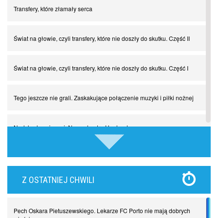
Transfery, które złamały serca
Świat na głowie, czyli transfery, które nie doszły do skutku. Część II
Świat na głowie, czyli transfery, które nie doszły do skutku. Część I
Tego jeszcze nie grali. Zaskakujące połączenie muzyki i piłki nożnej
Nadchodzą giganci. Nunez kontra Haaland
Lewandowski kontra Bayern. Czy wilk będzie syty, a owca cała?
Z OSTATNIEJ CHWILI
Najdziwniejsze kary w historii piłki nożnej. Część I
Pech Oskara Pietuszewskiego. Lekarze FC Porto nie mają dobrych
Piłkarz z numerem 47. Phil Foden i inne przypadki