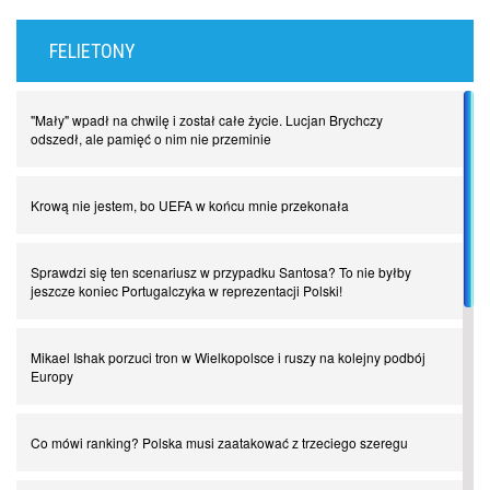
FELIETONY
"Mały" wpadł na chwilę i został całe życie. Lucjan Brychczy
odszedł, ale pamięć o nim nie przeminie
Krową nie jestem, bo UEFA w końcu mnie przekonała
Sprawdzi się ten scenariusz w przypadku Santosa? To nie byłby
jeszcze koniec Portugalczyka w reprezentacji Polski!
Mikael Ishak porzuci tron w Wielkopolsce i ruszy na kolejny podbój
Europy
Co mówi ranking? Polska musi zaatakować z trzeciego szeregu