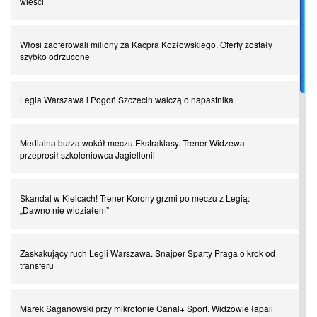
wieści
Spadkowicze z Serie A. Komu powiemy ciao?
Włosi zaoferowali miliony za Kacpra Kozłowskiego. Oferty zostały
szybko odrzucone
I love this game! Patrice Evra
Legia Warszawa i Pogoń Szczecin walczą o napastnika
Czar z Czarnego Lądu, czyli Pep Guardiola kontra Afryka
Medialna burza wokół meczu Ekstraklasy. Trener Widzewa
przeprosił szkoleniowca Jagiellonii
Powrót do Ekstraklasy. Kolejny sen Miedzi Legnica
Skandal w Kielcach! Trener Korony grzmi po meczu z Legią:
„Dawno nie widziałem”
Chłopak z pizzerii. Kim był zmarły Mino Raiola?
Zaskakujący ruch Legii Warszawa. Snajper Sparty Praga o krok od
Manchester United. Czy magik z Holandii odczaruje przeklętą
transferu
drużynę?
Marek Saganowski przy mikrofonie Canal+ Sport. Widzowie łapali
Puyol i Piqué. Piłkarskie duety, za którymi tęsknimy. Część III