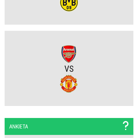
Niejasny los talentu Manchesteru United. Działacze szukają
nowego obrońcy
Trener Jagiellonii szczerze po wygranej z Rangersami. Zdradził
plany transferowe
Szokujący zwrot akcji na rynku transferowym. Gwiazdor odrzucił
ofertę Real Madryti zagra w Barcelonie
VS
OFICJALNIE: Yan Diomande zawodnikiem Realu Madryt! Podpisał
wieloletni kontrakt
OFICJALNIE: Vinicius Junior przedłużył kontrakt z Realem Madryt!
Raków rozczarował. Szwedzi wyjechali spod Jasnej Góry z cennym
ANKIETA
remisem (VIDEO)