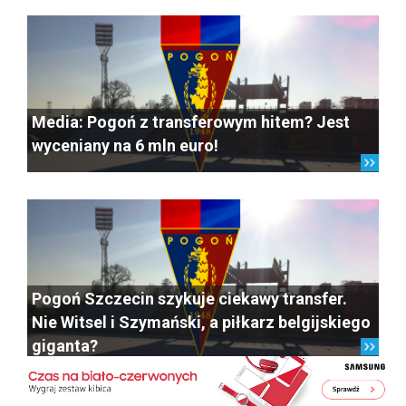
Media: Pogoń z transferowym hitem? Jest
wyceniany na 6 mln euro!
Pogoń Szczecin szykuje ciekawy transfer.
Nie Witsel i Szymański, a piłkarz belgijskiego
giganta?