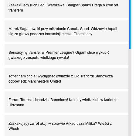
Zaskakujący ruch Legii Warszawa. Snajper Sparty Praga o krok od
Piłkarz z numerem 47. Phil Foden i inne przypadki
transferu
Spadkowicze z Serie A. Komu powiemy ciao?
Marek Saganowski przy mikrofonie Canal+ Sport. Widzowie łapali
się za głowy podczas transmisji meczu Ekstraklasy
I love this game! Patrice Evra
Sensacyjny transfer w Premier League? Gigant chce wykupić
gwiazdę z zespołu wielkiego rywala!
Czar z Czarnego Lądu, czyli Pep Guardiola kontra Afryka
Tottenham chciał wyciągnąć gwiazdę z Old Trafford! Stanowcza
odpowiedź Manchesteru United
Powrót do Ekstraklasy. Kolejny sen Miedzi Legnica
Ferran Torres odchodzi z Barcelony! Kolejny wielki klub w karierze
Chłopak z pizzerii. Kim był zmarły Mino Raiola?
Hiszpana
Manchester United. Czy magik z Holandii odczaruje przeklętą
Zaskakujący zwrot akcji w sprawie Arkadiusza Milika? Wieści z
drużynę?
Włoch