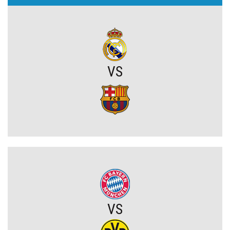
Napięta atmosfera w Poznaniu. Kibice Lecha dosadnie zwrócili się
do piłkarzy
Chelsea dopina transfer lewego obrońcy za 21 milionów euro
VS
Rodri wybrał FC Barcelonę?! Hiszpan odrzuca Real Madryt i chce
wrócić do La Liga
Upadł temat gigantycznego transferu Arsenalu. Wyznaczono nowy
cel za 100 milionów
Męczarnie Lecha Poznań w europejskich pucharach. Piłkarze
wprost o taktyce rywali
Zwycięski start ekipy Lewandowskiego w pucharach. Boczni
VS
obrońcy załatwili sprawę