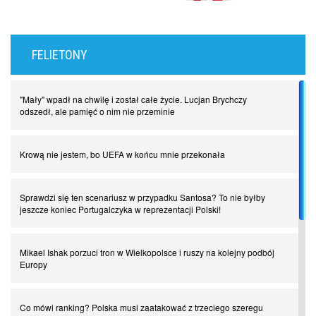
FELIETONY
"Mały" wpadł na chwilę i został całe życie. Lucjan Brychczy
odszedł, ale pamięć o nim nie przeminie
Krową nie jestem, bo UEFA w końcu mnie przekonała
Sprawdzi się ten scenariusz w przypadku Santosa? To nie byłby
jeszcze koniec Portugalczyka w reprezentacji Polski!
Mikael Ishak porzuci tron w Wielkopolsce i ruszy na kolejny podbój
Europy
Co mówi ranking? Polska musi zaatakować z trzeciego szeregu