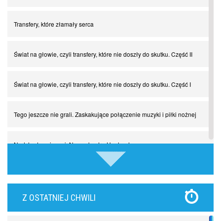
Transfery, które złamały serca
Świat na głowie, czyli transfery, które nie doszły do skutku. Część II
Świat na głowie, czyli transfery, które nie doszły do skutku. Część I
Tego jeszcze nie grali. Zaskakujące połączenie muzyki i piłki nożnej
Nadchodzą giganci. Nunez kontra Haaland
Lewandowski kontra Bayern. Czy wilk będzie syty, a owca cała?
Z OSTATNIEJ CHWILI
Najdziwniejsze kary w historii piłki nożnej. Część I