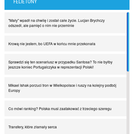
FELIETONY
"Mały" wpadł na chwilę i został całe życie. Lucjan Brychczy
odszedł, ale pamięć o nim nie przeminie
Krową nie jestem, bo UEFA w końcu mnie przekonała
Sprawdzi się ten scenariusz w przypadku Santosa? To nie byłby
jeszcze koniec Portugalczyka w reprezentacji Polski!
Mikael Ishak porzuci tron w Wielkopolsce i ruszy na kolejny podbój
Europy
Co mówi ranking? Polska musi zaatakować z trzeciego szeregu
Transfery, które złamały serca