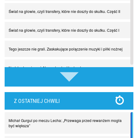
Świat na głowie, czyli transfery, które nie doszły do skutku. Część II
Świat na głowie, czyli transfery, które nie doszły do skutku. Część I
Tego jeszcze nie grali. Zaskakujące połączenie muzyki i piłki nożnej
Nadchodzą giganci. Nunez kontra Haaland
Lewandowski kontra Bayern. Czy wilk będzie syty, a owca cała?
Z OSTATNIEJ CHWILI
Najdziwniejsze kary w historii piłki nożnej. Część I
Michał Gurgul po meczu Lecha: „Przewaga przed rewanżem mogła
Piłkarz z numerem 47. Phil Foden i inne przypadki
być większa”