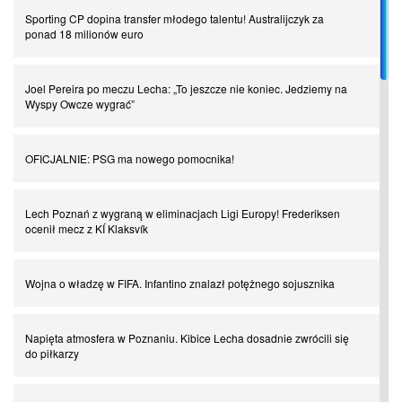
Spadkowicze z Serie A. Komu powiemy ciao?
Sporting CP dopina transfer młodego talentu! Australijczyk za
ponad 18 milionów euro
I love this game! Patrice Evra
Joel Pereira po meczu Lecha: „To jeszcze nie koniec. Jedziemy na
Wyspy Owcze wygrać”
Czar z Czarnego Lądu, czyli Pep Guardiola kontra Afryka
OFICJALNIE: PSG ma nowego pomocnika!
Powrót do Ekstraklasy. Kolejny sen Miedzi Legnica
Lech Poznań z wygraną w eliminacjach Ligi Europy! Frederiksen
ocenił mecz z KÍ Klaksvík
Chłopak z pizzerii. Kim był zmarły Mino Raiola?
Wojna o władzę w FIFA. Infantino znalazł potężnego sojusznika
Manchester United. Czy magik z Holandii odczaruje przeklętą
drużynę?
Napięta atmosfera w Poznaniu. Kibice Lecha dosadnie zwrócili się
do piłkarzy
Puyol i Piqué. Piłkarskie duety, za którymi tęsknimy. Część III