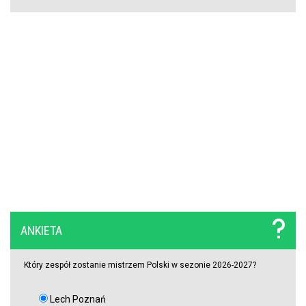
Griezmann znów trafia! Orlando City ograło Monterrey na wyjeździe
[VIDEO]
Miał błyszczeć w Legii Warszawa, wylądował w I lidze. Tu
potwierdzi swoje umiejętności?
Robert Lewandowski został doceniony!
Iwo Baraniewski wraca w UFC! Niepokonany Polak poznał rywala
na UFC 331
Kiedy gra Robert Lewandowski? Data, godzina i stadion meczu
ANKIETA
Chicago Fire – Necaxa
Który zespół zostanie mistrzem Polski w sezonie 2026-2027?
Lech Poznań