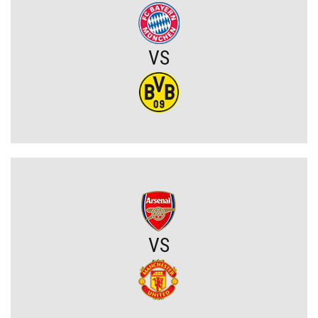
Eh ten Lech... Co za męczarnie mistrza Polski z rywalem z Wysp
Owczych. A wynik mógł być nawet dużo gorszy (VIDEO)
VS
Wielkie zwycięstwo Jagiellonii. Duma Podlasia podniosła się po
fatalnym ciosie na początku (VIDEO)
Wylosowano pary I rundy Pucharu Polski. Legia i Widzew wpadły
na rywali z PKO BP Ekstraklasy!
PSG wyceniło Bradley’a Barcolę! Liverpool zainteresowany
gwiazdą mistrza Francji
Polski obrońca opuścił PKO BP Ekstraklasę. Rekordowy transfer.
VS
Zagra teraz w Turcji
Lech nie zdecydował się wyłożyć na niego wielkich pieniędzy.
Francuzi już tak. Lider Korony Kielce odchodzi