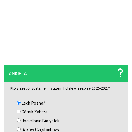
Szokujący zwrot akcji na rynku transferowym. Gwiazdor odrzucił
ofertę Real Madryti zagra w Barcelonie
OFICJALNIE: Yan Diomande zawodnikiem Realu Madryt! Podpisał
wieloletni kontrakt
OFICJALNIE: Vinicius Junior przedłużył kontrakt z Realem Madryt!
Raków rozczarował. Szwedzi wyjechali spod Jasnej Góry z cennym
ANKIETA
remisem (VIDEO)
Który zespół zostanie mistrzem Polski w sezonie 2026-2027?
Lech Poznań
Górnik Zabrze
Jagiellonia Białystok
Raków Częstochowa