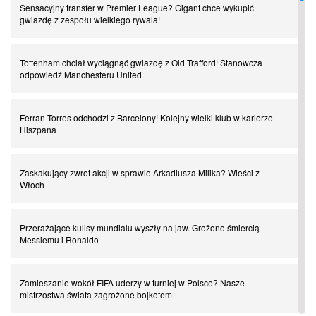
Sensacyjny transfer w Premier League? Gigant chce wykupić
gwiazdę z zespołu wielkiego rywala!
Czar z Czarnego Lądu, czyli Pep Guardiola kontra Afryka
Tottenham chciał wyciągnąć gwiazdę z Old Trafford! Stanowcza
odpowiedź Manchesteru United
Powrót do Ekstraklasy. Kolejny sen Miedzi Legnica
Ferran Torres odchodzi z Barcelony! Kolejny wielki klub w karierze
Chłopak z pizzerii. Kim był zmarły Mino Raiola?
Hiszpana
Manchester United. Czy magik z Holandii odczaruje przeklętą
Zaskakujący zwrot akcji w sprawie Arkadiusza Milika? Wieści z
drużynę?
Włoch
Puyol i Piqué. Piłkarskie duety, za którymi tęsknimy. Część III
Przerażające kulisy mundialu wyszły na jaw. Grożono śmiercią
Messiemu i Ronaldo
Finansowa rewolucja na San Siro. Czy powstanie nowa potęga?
Zamieszanie wokół FIFA uderzy w turniej w Polsce? Nasze
mistrzostwa świata zagrożone bojkotem
Misja “USA” Czesława Michniewicza, czyli happy Easter