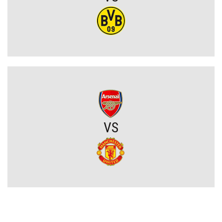
Rodri wybrał FC Barcelonę?! Hiszpan odrzuca Real Madryt i chce
wrócić do La Liga
Upadł temat gigantycznego transferu Arsenalu. Wyznaczono nowy
cel za 100 milionów
Męczarnie Lecha Poznań w europejskich pucharach. Piłkarze
wprost o taktyce rywali
Zwycięski start ekipy Lewandowskiego w pucharach. Boczni
VS
obrońcy załatwili sprawę
Niejasny los talentu Manchesteru United. Działacze szukają
nowego obrońcy
Trener Jagiellonii szczerze po wygranej z Rangersami. Zdradził
plany transferowe