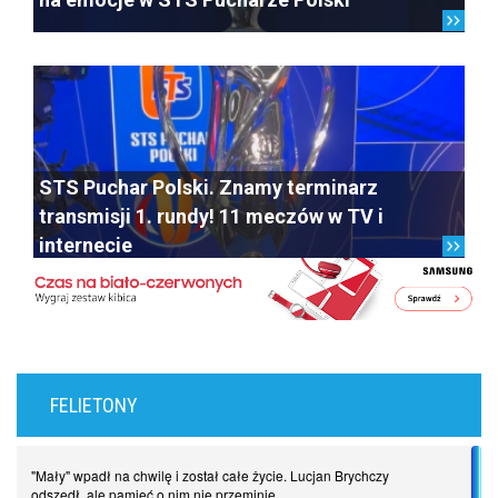
STS Puchar Polski. Znamy terminarz
transmisji 1. rundy! 11 meczów w TV i
internecie
FELIETONY
"Mały" wpadł na chwilę i został całe życie. Lucjan Brychczy
odszedł, ale pamięć o nim nie przeminie