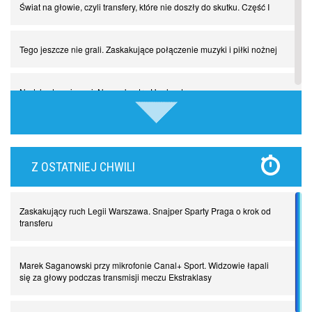
Świat na głowie, czyli transfery, które nie doszły do skutku. Część I
Tego jeszcze nie grali. Zaskakujące połączenie muzyki i piłki nożnej
Nadchodzą giganci. Nunez kontra Haaland
Lewandowski kontra Bayern. Czy wilk będzie syty, a owca cała?
Z OSTATNIEJ CHWILI
Najdziwniejsze kary w historii piłki nożnej. Część I
Zaskakujący ruch Legii Warszawa. Snajper Sparty Praga o krok od
Piłkarz z numerem 47. Phil Foden i inne przypadki
transferu
Spadkowicze z Serie A. Komu powiemy ciao?
Marek Saganowski przy mikrofonie Canal+ Sport. Widzowie łapali
się za głowy podczas transmisji meczu Ekstraklasy
I love this game! Patrice Evra