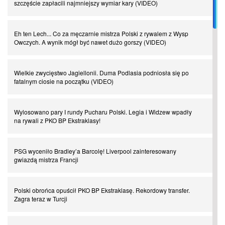
szczęście zapłacili najmniejszy wymiar kary (VIDEO)
I love this game! Patrice Evra
Eh ten Lech... Co za męczarnie mistrza Polski z rywalem z Wysp
Owczych. A wynik mógł być nawet dużo gorszy (VIDEO)
Czar z Czarnego Lądu, czyli Pep Guardiola kontra Afryka
Wielkie zwycięstwo Jagiellonii. Duma Podlasia podniosła się po
fatalnym ciosie na początku (VIDEO)
Powrót do Ekstraklasy. Kolejny sen Miedzi Legnica
Wylosowano pary I rundy Pucharu Polski. Legia i Widzew wpadły
Chłopak z pizzerii. Kim był zmarły Mino Raiola?
na rywali z PKO BP Ekstraklasy!
Manchester United. Czy magik z Holandii odczaruje przeklętą
PSG wyceniło Bradley’a Barcolę! Liverpool zainteresowany
drużynę?
gwiazdą mistrza Francji
Puyol i Piqué. Piłkarskie duety, za którymi tęsknimy. Część III
Polski obrońca opuścił PKO BP Ekstraklasę. Rekordowy transfer.
Zagra teraz w Turcji
Finansowa rewolucja na San Siro. Czy powstanie nowa potęga?