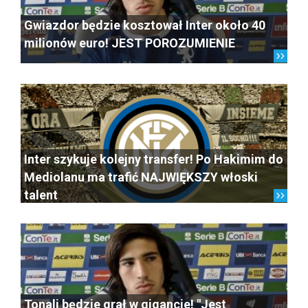
Gwiazdor będzie kosztował Inter około 40
milionów euro! JEST POROZUMIENIE
Inter szykuje kolejny transfer! Po Hakimim do
Mediolanu ma trafić NAJWIĘKSZY włoski
talent
Tonali będzie grał w gigancie! "Jest