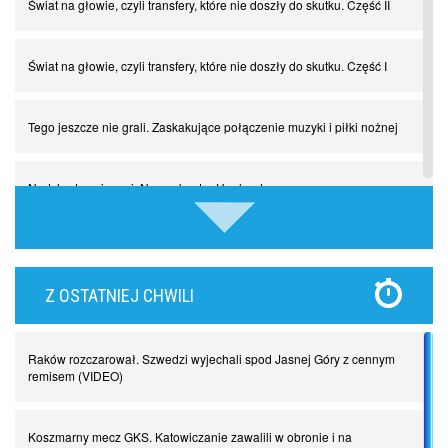
Świat na głowie, czyli transfery, które nie doszły do skutku. Część II
Świat na głowie, czyli transfery, które nie doszły do skutku. Część I
Tego jeszcze nie grali. Zaskakujące połączenie muzyki i piłki nożnej
Nadchodzą giganci. Nunez kontra Haaland
Lewandowski kontra Bayern. Czy wilk będzie syty, a owca cała?
Z OSTATNIEJ CHWILI
Najdziwniejsze kary w historii piłki nożnej. Część I
Raków rozczarował. Szwedzi wyjechali spod Jasnej Góry z cennym
Piłkarz z numerem 47. Phil Foden i inne przypadki
remisem (VIDEO)
Spadkowicze z Serie A. Komu powiemy ciao?
Koszmarny mecz GKS. Katowiczanie zawalili w obronie i na