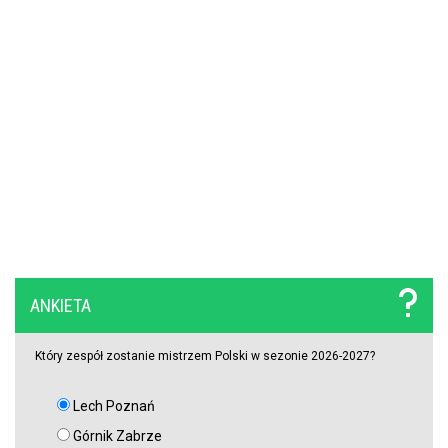
milionów przed Lidą Mistrzów
Legia walczy o gwiazdę Sparty Praga. Pojawił się mocny konkurent
Górnik miał szczęście, a potem brakowało mu skuteczności. W
efekcie przegrał na Węgrzech i będzie musiał gonić w rewanżu
(VIDEO)
PZPN będzie miał kłopoty? Stracił bardzo ważnego partnera, nie
wiadomo, co dalej z innym gigantem
Rozczarowali w tamtym sezonie Premier League, tracą gwiazdy, ale
ANKIETA
ogłosili nazwisko nowego trenera. To on ma poukładać klocki
Który zespół zostanie mistrzem Polski w sezonie 2026-2027?
Lech Poznań
Górnik Zabrze