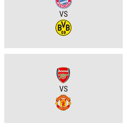
VS
Frustracja w obozie Górnika Zabrze. Trener otwarcie wskazuje
przyczyny porażki na Węgrzech
Górnik Zabrze przegrywa na Węgrzech. Wśród ekspertów panuje
spory niedosyt po pierwszym meczu
Komplet wyników rundy wstępnej STS Pucharu Polski
Tłok w ataku Barcelony. Wielki talent zmuszony do szukania
nowego klubu
VS
Kosmiczne żądania gwiazdora. Vinicius Junior stawia Real Madryt
pod ścianą
Szaleństwo we Włoszech. Rewelacja Serie A wydaje ponad 100