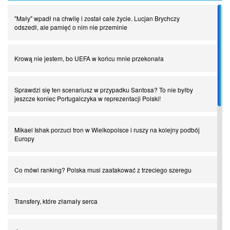
"Mały" wpadł na chwilę i został całe życie. Lucjan Brychczy
odszedł, ale pamięć o nim nie przeminie
Krową nie jestem, bo UEFA w końcu mnie przekonała
Sprawdzi się ten scenariusz w przypadku Santosa? To nie byłby
jeszcze koniec Portugalczyka w reprezentacji Polski!
Mikael Ishak porzuci tron w Wielkopolsce i ruszy na kolejny podbój
Europy
Co mówi ranking? Polska musi zaatakować z trzeciego szeregu
Transfery, które złamały serca