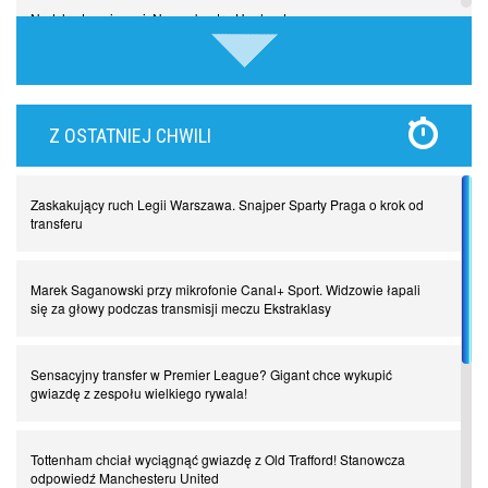
Nadchodzą giganci. Nunez kontra Haaland
Lewandowski kontra Bayern. Czy wilk będzie syty, a owca cała?
Z OSTATNIEJ CHWILI
Najdziwniejsze kary w historii piłki nożnej. Część I
Zaskakujący ruch Legii Warszawa. Snajper Sparty Praga o krok od
Piłkarz z numerem 47. Phil Foden i inne przypadki
transferu
Spadkowicze z Serie A. Komu powiemy ciao?
Marek Saganowski przy mikrofonie Canal+ Sport. Widzowie łapali
się za głowy podczas transmisji meczu Ekstraklasy
I love this game! Patrice Evra
Sensacyjny transfer w Premier League? Gigant chce wykupić
gwiazdę z zespołu wielkiego rywala!
Czar z Czarnego Lądu, czyli Pep Guardiola kontra Afryka
Tottenham chciał wyciągnąć gwiazdę z Old Trafford! Stanowcza
odpowiedź Manchesteru United
Powrót do Ekstraklasy. Kolejny sen Miedzi Legnica