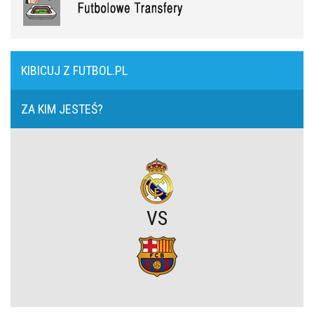
Lech Poznań z wygraną w eliminacjach Ligi Europy! Frederiksen
ocenił mecz z KÍ Klaksvík
KIBICUJ Z FUTBOL.PL
Wojna o władzę w FIFA. Infantino znalazł potężnego sojusznika
ZA KIM JESTEŚ?
Napięta atmosfera w Poznaniu. Kibice Lecha dosadnie zwrócili się
do piłkarzy
Chelsea dopina transfer lewego obrońcy za 21 milionów euro
VS
Rodri wybrał FC Barcelonę?! Hiszpan odrzuca Real Madryt i chce
wrócić do La Liga
Upadł temat gigantycznego transferu Arsenalu. Wyznaczono nowy
cel za 100 milionów