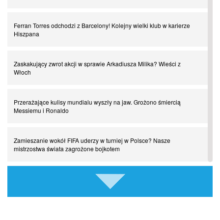
Ferran Torres odchodzi z Barcelony! Kolejny wielki klub w karierze
Chłopak z pizzerii. Kim był zmarły Mino Raiola?
Hiszpana
Manchester United. Czy magik z Holandii odczaruje przeklętą
Zaskakujący zwrot akcji w sprawie Arkadiusza Milika? Wieści z
drużynę?
Włoch
Puyol i Piqué. Piłkarskie duety, za którymi tęsknimy. Część III
Przerażające kulisy mundialu wyszły na jaw. Grożono śmiercią
Messiemu i Ronaldo
Finansowa rewolucja na San Siro. Czy powstanie nowa potęga?
Zamieszanie wokół FIFA uderzy w turniej w Polsce? Nasze
mistrzostwa świata zagrożone bojkotem
Misja “USA” Czesława Michniewicza, czyli happy Easter
Szykuje się wielki transfer z udziałem Romelu Lukaku! Turecki
Pocztówki z ćwierćfinałów. Liga Mistrzów wkracza w decydującą
gigant wkracza do gry
fazę
Kiedy gra Robert Lewandowski?