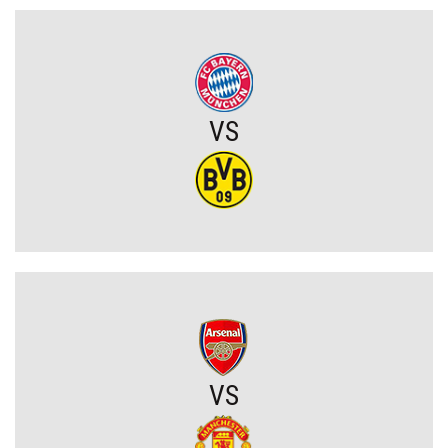
Męczarnie Lecha Poznań w europejskich pucharach. Piłkarze
wprost o taktyce rywali
Zwycięski start ekipy Lewandowskiego w pucharach. Boczni
VS
obrońcy załatwili sprawę
Niejasny los talentu Manchesteru United. Działacze szukają
nowego obrońcy
Trener Jagiellonii szczerze po wygranej z Rangersami. Zdradził
plany transferowe
Szokujący zwrot akcji na rynku transferowym. Gwiazdor odrzucił
ofertę Real Madryti zagra w Barcelonie
VS
OFICJALNIE: Yan Diomande zawodnikiem Realu Madryt! Podpisał