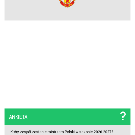
wieloletni kontrakt
OFICJALNIE: Vinicius Junior przedłużył kontrakt z Realem Madryt!
Raków rozczarował. Szwedzi wyjechali spod Jasnej Góry z cennym
remisem (VIDEO)
ANKIETA
Który zespół zostanie mistrzem Polski w sezonie 2026-2027?