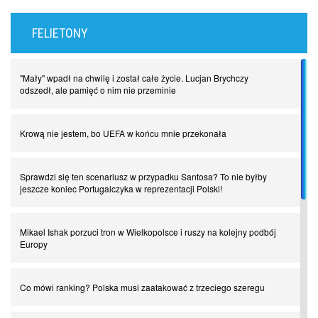
FELIETONY
"Mały" wpadł na chwilę i został całe życie. Lucjan Brychczy
odszedł, ale pamięć o nim nie przeminie
Krową nie jestem, bo UEFA w końcu mnie przekonała
Sprawdzi się ten scenariusz w przypadku Santosa? To nie byłby
jeszcze koniec Portugalczyka w reprezentacji Polski!
Mikael Ishak porzuci tron w Wielkopolsce i ruszy na kolejny podbój
Europy
Co mówi ranking? Polska musi zaatakować z trzeciego szeregu