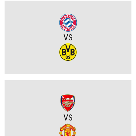
Ferran Torres odchodzi z Barcelony! Kolejny wielki klub w karierze
Hiszpana
VS
Zaskakujący zwrot akcji w sprawie Arkadiusza Milika? Wieści z
Włoch
Przerażające kulisy mundialu wyszły na jaw. Grożono śmiercią
Messiemu i Ronaldo
Zamieszanie wokół FIFA uderzy w turniej w Polsce? Nasze
mistrzostwa świata zagrożone bojkotem
Szykuje się wielki transfer z udziałem Romelu Lukaku! Turecki
gigant wkracza do gry
VS
Kiedy gra Robert Lewandowski?