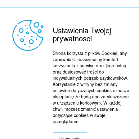
Ustawienia Twojej
prywatności
Strona korzysta z plików Cookies, aby
zapewnić Ci maksymalny komfort
korzystania z serwisu oraz jego usług
oraz dostosować treści do
REKLAMA
indywidualnych potrzeb użytkowników.
© 2015 BY : FUTBOL.PL. ALL RIGHTS RESERVED.
Korzystanie z witryny bez zmiany
KONTAKT
ustawień dotyczących cookies oznacza
akceptację że będą one zamieszczane
POLITYKA PRYWATNOŚCI
w urządzeniu końcowym. W każdej
chwili możesz zmienić ustawienia
PRACA/STAŻE
dotyczące cookies w swojej
przeglądarce.
Ustawienia