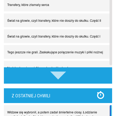
Transfery, które złamały serca
Świat na głowie, czyli transfery, które nie doszły do skutku. Część II
Świat na głowie, czyli transfery, które nie doszły do skutku. Część I
Tego jeszcze nie grali. Zaskakujące połączenie muzyki i piłki nożnej
Nadchodzą giganci. Nunez kontra Haaland
Lewandowski kontra Bayern. Czy wilk będzie syty, a owca cała?
Z OSTATNIEJ CHWILI
Najdziwniejsze kary w historii piłki nożnej. Część I
Widzew się wybronił, a potem zadał śmiertelne ciosy. Łodzianie
Piłkarz z numerem 47. Phil Foden i inne przypadki