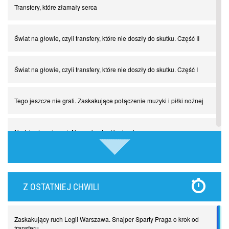
Transfery, które złamały serca
Świat na głowie, czyli transfery, które nie doszły do skutku. Część II
Świat na głowie, czyli transfery, które nie doszły do skutku. Część I
Tego jeszcze nie grali. Zaskakujące połączenie muzyki i piłki nożnej
Nadchodzą giganci. Nunez kontra Haaland
Lewandowski kontra Bayern. Czy wilk będzie syty, a owca cała?
Z OSTATNIEJ CHWILI
Najdziwniejsze kary w historii piłki nożnej. Część I
Zaskakujący ruch Legii Warszawa. Snajper Sparty Praga o krok od
Piłkarz z numerem 47. Phil Foden i inne przypadki
transferu