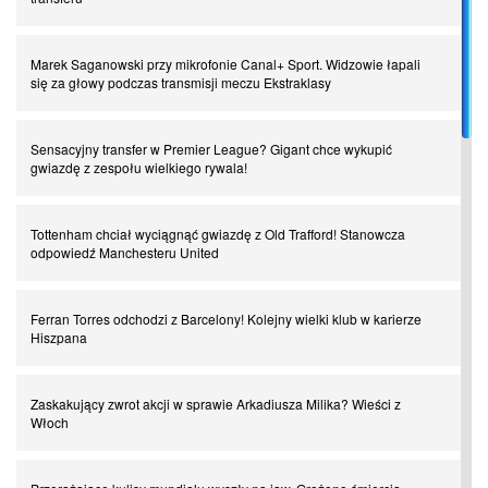
Spadkowicze z Serie A. Komu powiemy ciao?
Marek Saganowski przy mikrofonie Canal+ Sport. Widzowie łapali
się za głowy podczas transmisji meczu Ekstraklasy
I love this game! Patrice Evra
Sensacyjny transfer w Premier League? Gigant chce wykupić
gwiazdę z zespołu wielkiego rywala!
Czar z Czarnego Lądu, czyli Pep Guardiola kontra Afryka
Tottenham chciał wyciągnąć gwiazdę z Old Trafford! Stanowcza
odpowiedź Manchesteru United
Powrót do Ekstraklasy. Kolejny sen Miedzi Legnica
Ferran Torres odchodzi z Barcelony! Kolejny wielki klub w karierze
Chłopak z pizzerii. Kim był zmarły Mino Raiola?
Hiszpana
Manchester United. Czy magik z Holandii odczaruje przeklętą
Zaskakujący zwrot akcji w sprawie Arkadiusza Milika? Wieści z
drużynę?
Włoch
Puyol i Piqué. Piłkarskie duety, za którymi tęsknimy. Część III