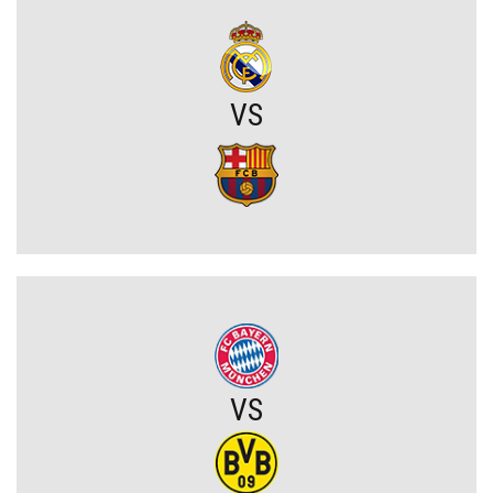
do piłkarzy
Chelsea dopina transfer lewego obrońcy za 21 milionów euro
VS
Rodri wybrał FC Barcelonę?! Hiszpan odrzuca Real Madryt i chce
wrócić do La Liga
Upadł temat gigantycznego transferu Arsenalu. Wyznaczono nowy
cel za 100 milionów
Męczarnie Lecha Poznań w europejskich pucharach. Piłkarze
wprost o taktyce rywali
Zwycięski start ekipy Lewandowskiego w pucharach. Boczni
VS
obrońcy załatwili sprawę
Niejasny los talentu Manchesteru United. Działacze szukają