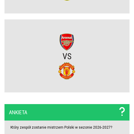
nowego obrońcy
Trener Jagiellonii szczerze po wygranej z Rangersami. Zdradził
plany transferowe
Szokujący zwrot akcji na rynku transferowym. Gwiazdor odrzucił
ofertę Real Madryti zagra w Barcelonie
VS
OFICJALNIE: Yan Diomande zawodnikiem Realu Madryt! Podpisał
wieloletni kontrakt
OFICJALNIE: Vinicius Junior przedłużył kontrakt z Realem Madryt!
Raków rozczarował. Szwedzi wyjechali spod Jasnej Góry z cennym
ANKIETA
remisem (VIDEO)
Który zespół zostanie mistrzem Polski w sezonie 2026-2027?