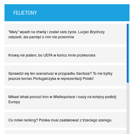
FELIETONY
"Mały" wpadł na chwilę i został całe życie. Lucjan Brychczy
odszedł, ale pamięć o nim nie przeminie
Krową nie jestem, bo UEFA w końcu mnie przekonała
Sprawdzi się ten scenariusz w przypadku Santosa? To nie byłby
jeszcze koniec Portugalczyka w reprezentacji Polski!
Mikael Ishak porzuci tron w Wielkopolsce i ruszy na kolejny podbój
Europy
Co mówi ranking? Polska musi zaatakować z trzeciego szeregu