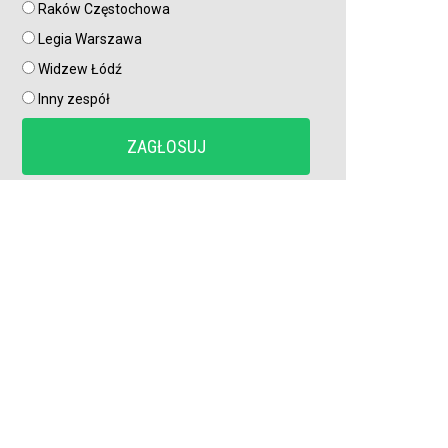
Raków Częstochowa
Legia Warszawa
Raków Częstochowa z nowym transferem!
Widzew Łódź
Inny zespół
Real dopiął transfer tego młodego piłkarza. Wiadomo,
gdzie zagra w tym sezonie
Media: Napastnik już odsunięty od drużyny. Ma trafić do
Legii Warszawa
Romelu Lukaku odchodzi z Napoli?! Belg nie pojawił się
na treningu pierwszego zespołu
Gigantyczny transfer Realu Madryt coraz bliżej
Wielka gwiazda opuszcza Real Madryt! Zagra w Serie A