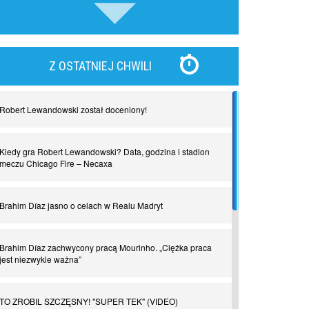
piłki nożnej
Nadchodzą giganci. Nunez kontra Haaland
Z OSTATNIEJ CHWILI
Lewandowski kontra Bayern. Czy wilk będzie syty, a
owca cała?
Robert Lewandowski został doceniony!
Najdziwniejsze kary w historii piłki nożnej. Część I
Kiedy gra Robert Lewandowski? Data, godzina i stadion
meczu Chicago Fire – Necaxa
Piłkarz z numerem 47. Phil Foden i inne przypadki
Brahim Díaz jasno o celach w Realu Madryt
Spadkowicze z Serie A. Komu powiemy ciao?
Brahim Díaz zachwycony pracą Mourinho. „Ciężka praca
jest niezwykle ważna”
I love this game! Patrice Evra
TO ZROBIL SZCZĘSNY! "SUPER TEK" (VIDEO)