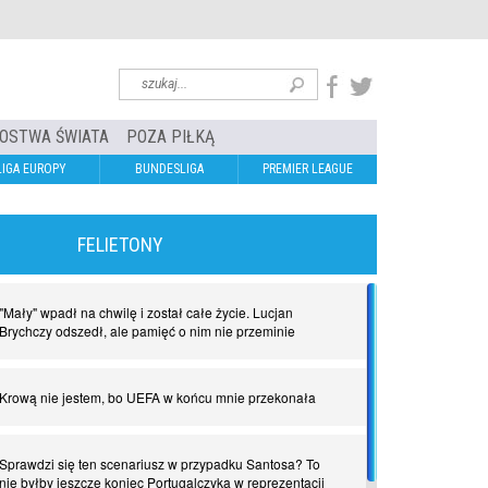
OSTWA ŚWIATA
POZA PIŁKĄ
LIGA EUROPY
BUNDESLIGA
PREMIER LEAGUE
FELIETONY
"Mały" wpadł na chwilę i został całe życie. Lucjan
Brychczy odszedł, ale pamięć o nim nie przeminie
Krową nie jestem, bo UEFA w końcu mnie przekonała
Sprawdzi się ten scenariusz w przypadku Santosa? To
nie byłby jeszcze koniec Portugalczyka w reprezentacji