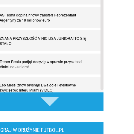
Czar z Czarnego Lądu, czyli Pep Guardiola kontra Afryka
AS Roma dopina hitowy transfer! Reprezentant
Argentyny za 18 milionów euro
Powrót do Ekstraklasy. Kolejny sen Miedzi Legnica
ZNANA PRZYSZŁOŚĆ VINICIUSA JUNIORA! TO SIĘ
Chłopak z pizzerii. Kim był zmarły Mino Raiola?
STAŁO
Manchester United. Czy magik z Holandii odczaruje
Trener Realu podjął decyzję w sprawie przyszłości
przeklętą drużynę?
Viniciusa Juniora!
Puyol i Piqué. Piłkarskie duety, za którymi tęsknimy.
Leo Messi znów błysnął! Dwa gole i efektowne
Część III
zwycięstwo Interu Miami (VIDEO)
Finansowa rewolucja na San Siro. Czy powstanie nowa
Frustracja w obozie Górnika Zabrze. Trener otwarcie
potęga?
wskazuje przyczyny porażki na Węgrzech
Misja “USA” Czesława Michniewicza, czyli happy Easter
GRAJ W DRUŻYNIE FUTBOL.PL
Górnik Zabrze przegrywa na Węgrzech. Wśród ekspertów