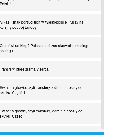
Polski!
Mikael Ishak porzuci tron w Wielkopolsce i ruszy na
kolejny podbój Europy
Co mówi ranking? Polska musi zaatakować z trzeciego
szeregu
Transfery, które złamały serca
Świat na głowie, czyli transfery, które nie doszły do
skutku. Część II
Świat na głowie, czyli transfery, które nie doszły do
skutku. Część I
Tego jeszcze nie grali. Zaskakujące połączenie muzyki i