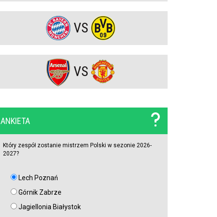
skuteczności. W efekcie przegrał na Węgrzech i będzie
musiał gonić w rewanżu (VIDEO)
VS
Arsenal Londyn. Kanonierzy znów strzelają
PZPN będzie miał kłopoty? Stracił bardzo ważnego
partnera, nie wiadomo, co dalej z innym gigantem
Amerykański sen. Polacy w MLS
VS
Rozczarowali w tamtym sezonie Premier League, tracą
gwiazdy, ale ogłosili nazwisko nowego trenera. To on ma
poukładać klocki
ANKIETA
Widzew Łódź czyści kadrę z niechcianych zawodników.
Spędzili w zespole tylko jeden sezon i są na wylocie
Który zespół zostanie mistrzem Polski w sezonie 2026-
2027?
Zwrot akcji w sprawie Viniciusa Juniora. Real zrobił krok
w kierunku zatrzymania Brazylijczyka
Lech Poznań
Górnik Zabrze
Atlético Madryt rusza po reprezentanta Argentyny! Musi
Jagiellonia Białystok
walczyć z Interem Mediolan