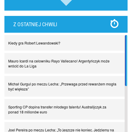
Lewandowski kontra Bayern. Czy wilk będzie syty, a owca cała?
Z OSTATNIEJ CHWILI
Najdziwniejsze kary w historii piłki nożnej. Część I
Kiedy gra Robert Lewandowski?
Piłkarz z numerem 47. Phil Foden i inne przypadki
Mauro Icardi na celowniku Rayo Vallecano! Argentyńczyk może
Spadkowicze z Serie A. Komu powiemy ciao?
wrócić do La Liga
I love this game! Patrice Evra
Michał Gurgul po meczu Lecha: „Przewaga przed rewanżem mogła
być większa”
Czar z Czarnego Lądu, czyli Pep Guardiola kontra Afryka
Sporting CP dopina transfer młodego talentu! Australijczyk za
ponad 18 milionów euro
Powrót do Ekstraklasy. Kolejny sen Miedzi Legnica
Joel Pereira po meczu Lecha: „To jeszcze nie koniec. Jedziemy na