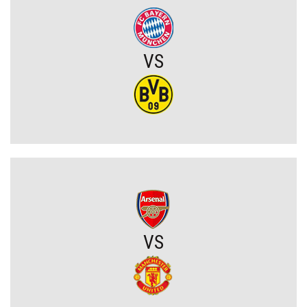
Owczych. A wynik mógł być nawet dużo gorszy (VIDEO)
Wielkie zwycięstwo Jagiellonii. Duma Podlasia podniosła się po
fatalnym ciosie na początku (VIDEO)
VS
Wylosowano pary I rundy Pucharu Polski. Legia i Widzew wpadły
na rywali z PKO BP Ekstraklasy!
PSG wyceniło Bradley’a Barcolę! Liverpool zainteresowany
gwiazdą mistrza Francji
Polski obrońca opuścił PKO BP Ekstraklasę. Rekordowy transfer.
Zagra teraz w Turcji
VS
Lech nie zdecydował się wyłożyć na niego wielkich pieniędzy.
Francuzi już tak. Lider Korony Kielce odchodzi