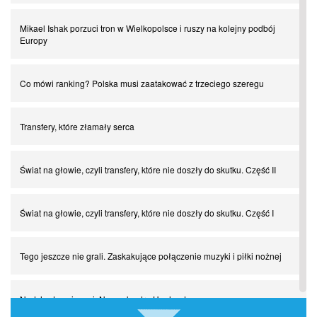
Mikael Ishak porzuci tron w Wielkopolsce i ruszy na kolejny podbój
Europy
Co mówi ranking? Polska musi zaatakować z trzeciego szeregu
Transfery, które złamały serca
Świat na głowie, czyli transfery, które nie doszły do skutku. Część II
Świat na głowie, czyli transfery, które nie doszły do skutku. Część I
Tego jeszcze nie grali. Zaskakujące połączenie muzyki i piłki nożnej
Nadchodzą giganci. Nunez kontra Haaland