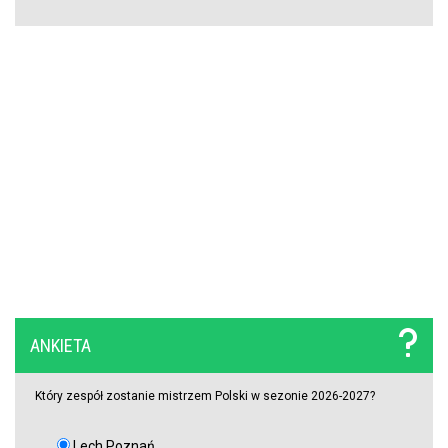
Griezmann znów trafia! Orlando City ograło Monterrey na wyjeździe
[VIDEO]
Miał błyszczeć w Legii Warszawa, wylądował w I lidze. Tu
potwierdzi swoje umiejętności?
ANKIETA
Który zespół zostanie mistrzem Polski w sezonie 2026-2027?
Lech Poznań