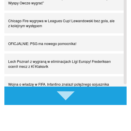
Wyspy Owcze wygrać”
Chłopak z pizzerii. Kim był zmarły Mino Raiola?
Chicago Fire wygrywa w Leagues Cup! Lewandowski bez gola, ale
Manchester United. Czy magik z Holandii odczaruje przeklętą
z kolejnym występem
drużynę?
OFICJALNIE: PSG ma nowego pomocnika!
Puyol i Piqué. Piłkarskie duety, za którymi tęsknimy. Część III
Lech Poznań z wygraną w eliminacjach Ligi Europy! Frederiksen
Finansowa rewolucja na San Siro. Czy powstanie nowa potęga?
ocenił mecz z KÍ Klaksvík
Misja “USA” Czesława Michniewicza, czyli happy Easter
Wojna o władzę w FIFA. Infantino znalazł potężnego sojusznika
Pocztówki z ćwierćfinałów. Liga Mistrzów wkracza w decydującą
Napięta atmosfera w Poznaniu. Kibice Lecha dosadnie zwrócili się
fazę
do piłkarzy
Come together. Piłkarskie duety, za którymi tęsknimy. Część II
Chelsea dopina transfer lewego obrońcy za 21 milionów euro