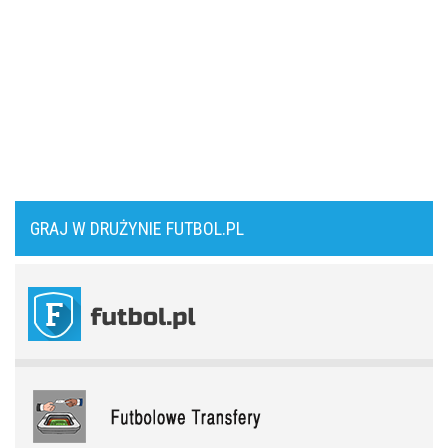
Come together. Piłkarskie duety, za którymi tęsknimy. Część I
Rodri wybrał FC Barcelonę?! Hiszpan odrzuca Real Madryt i chce
wrócić do La Liga
Jak Didier Drogba pomógł w przerwaniu wojny domowej. Bo piłka
to więcej niż sport
Upadł temat gigantycznego transferu Arsenalu. Wyznaczono nowy
cel za 100 milionów
Reprezentacja Polski jedzie na Mundial. Co czeka kadrę
Michniewicza?
Męczarnie Lecha Poznań w europejskich pucharach. Piłkarze
wprost o taktyce rywali
GRAJ W DRUŻYNIE FUTBOL.PL
Kanada jedzie na mistrzostwa świata. Jaki potencjał drzemie w
kadrze Les Rouges
Zwycięski start ekipy Lewandowskiego w pucharach. Boczni
obrońcy załatwili sprawę
Arsenal Londyn. Kanonierzy znów strzelają
Niejasny los talentu Manchesteru United. Działacze szukają
nowego obrońcy
Amerykański sen. Polacy w MLS
Trener Jagiellonii szczerze po wygranej z Rangersami. Zdradził
plany transferowe