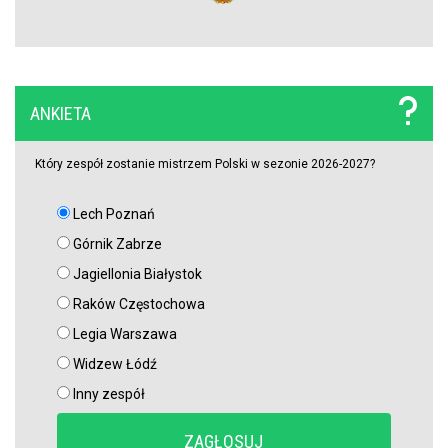
nowego obrońcy
Trener Jagiellonii szczerze po wygranej z Rangersami. Zdradził
plany transferowe
ANKIETA
Szokujący zwrot akcji na rynku transferowym. Gwiazdor odrzucił
ofertę Real Madryti zagra w Barcelonie
Który zespół zostanie mistrzem Polski w sezonie 2026-2027?
Lech Poznań
OFICJALNIE: Yan Diomande zawodnikiem Realu Madryt! Podpisał
wieloletni kontrakt
Górnik Zabrze
Jagiellonia Białystok
OFICJALNIE: Vinicius Junior przedłużył kontrakt z Realem Madryt!
Raków Częstochowa
Legia Warszawa
Raków rozczarował. Szwedzi wyjechali spod Jasnej Góry z cennym
Widzew Łódź
remisem (VIDEO)
Inny zespół