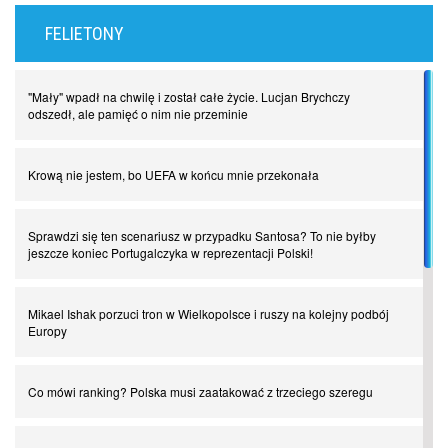
FELIETONY
"Mały" wpadł na chwilę i został całe życie. Lucjan Brychczy
odszedł, ale pamięć o nim nie przeminie
Krową nie jestem, bo UEFA w końcu mnie przekonała
Sprawdzi się ten scenariusz w przypadku Santosa? To nie byłby
jeszcze koniec Portugalczyka w reprezentacji Polski!
Mikael Ishak porzuci tron w Wielkopolsce i ruszy na kolejny podbój
Europy
Co mówi ranking? Polska musi zaatakować z trzeciego szeregu