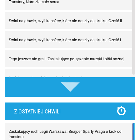
Transfery, które złamały serca
Świat na głowie, czyli transfery, które nie doszły do skutku. Część II
Świat na głowie, czyli transfery, które nie doszły do skutku. Część I
Tego jeszcze nie grali. Zaskakujące połączenie muzyki i piłki nożnej
Nadchodzą giganci. Nunez kontra Haaland
Lewandowski kontra Bayern. Czy wilk będzie syty, a owca cała?
Z OSTATNIEJ CHWILI
Najdziwniejsze kary w historii piłki nożnej. Część I
Zaskakujący ruch Legii Warszawa. Snajper Sparty Praga o krok od
Piłkarz z numerem 47. Phil Foden i inne przypadki
transferu