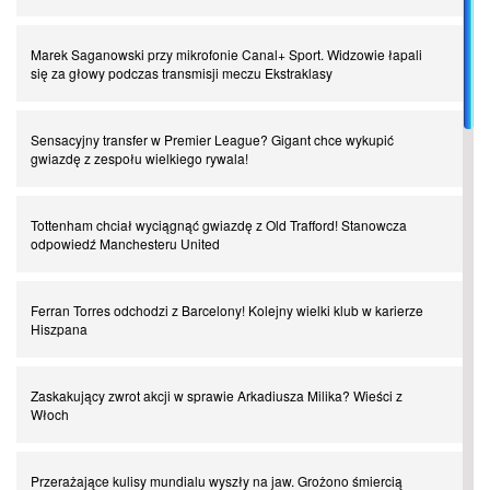
Spadkowicze z Serie A. Komu powiemy ciao?
Marek Saganowski przy mikrofonie Canal+ Sport. Widzowie łapali
się za głowy podczas transmisji meczu Ekstraklasy
I love this game! Patrice Evra
Sensacyjny transfer w Premier League? Gigant chce wykupić
gwiazdę z zespołu wielkiego rywala!
Czar z Czarnego Lądu, czyli Pep Guardiola kontra Afryka
Tottenham chciał wyciągnąć gwiazdę z Old Trafford! Stanowcza
odpowiedź Manchesteru United
Powrót do Ekstraklasy. Kolejny sen Miedzi Legnica
Ferran Torres odchodzi z Barcelony! Kolejny wielki klub w karierze
Chłopak z pizzerii. Kim był zmarły Mino Raiola?
Hiszpana
Manchester United. Czy magik z Holandii odczaruje przeklętą
Zaskakujący zwrot akcji w sprawie Arkadiusza Milika? Wieści z
drużynę?
Włoch
Puyol i Piqué. Piłkarskie duety, za którymi tęsknimy. Część III
Przerażające kulisy mundialu wyszły na jaw. Grożono śmiercią