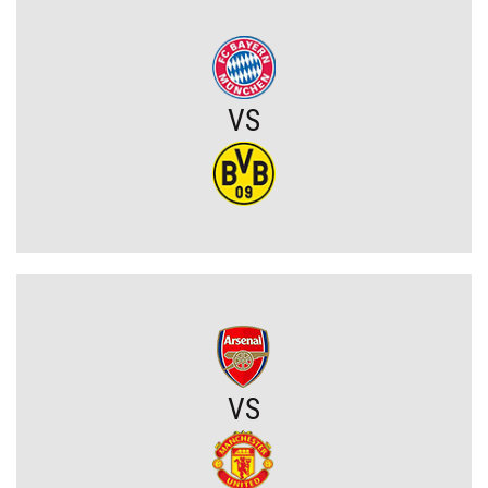
Chelsea dopina transfer lewego obrońcy za 21 milionów euro
VS
Rodri wybrał FC Barcelonę?! Hiszpan odrzuca Real Madryt i chce
wrócić do La Liga
Upadł temat gigantycznego transferu Arsenalu. Wyznaczono nowy
cel za 100 milionów
Męczarnie Lecha Poznań w europejskich pucharach. Piłkarze
wprost o taktyce rywali
Zwycięski start ekipy Lewandowskiego w pucharach. Boczni
VS
obrońcy załatwili sprawę
Niejasny los talentu Manchesteru United. Działacze szukają