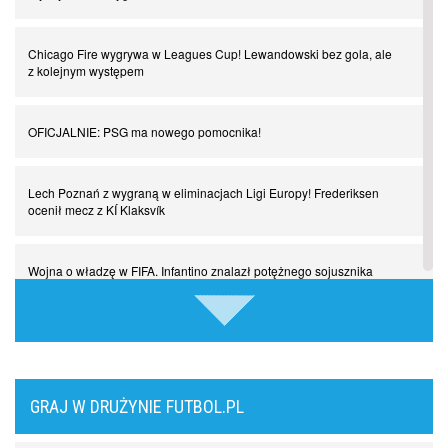
Chicago Fire wygrywa w Leagues Cup! Lewandowski bez gola, ale
Manchester United. Czy magik z Holandii odczaruje przeklętą
z kolejnym występem
drużynę?
OFICJALNIE: PSG ma nowego pomocnika!
Puyol i Piqué. Piłkarskie duety, za którymi tęsknimy. Część III
Lech Poznań z wygraną w eliminacjach Ligi Europy! Frederiksen
Finansowa rewolucja na San Siro. Czy powstanie nowa potęga?
ocenił mecz z KÍ Klaksvík
Misja “USA” Czesława Michniewicza, czyli happy Easter
Wojna o władzę w FIFA. Infantino znalazł potężnego sojusznika
Pocztówki z ćwierćfinałów. Liga Mistrzów wkracza w decydującą
Napięta atmosfera w Poznaniu. Kibice Lecha dosadnie zwrócili się
fazę
do piłkarzy
Come together. Piłkarskie duety, za którymi tęsknimy. Część II
GRAJ W DRUŻYNIE FUTBOL.PL
Chelsea dopina transfer lewego obrońcy za 21 milionów euro