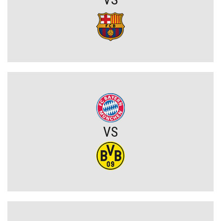
Szokujący zwrot akcji na rynku transferowym. Gwiazdor odrzucił
ofertę Real Madryti zagra w Barcelonie
OFICJALNIE: Yan Diomande zawodnikiem Realu Madryt! Podpisał
wieloletni kontrakt
OFICJALNIE: Vinicius Junior przedłużył kontrakt z Realem Madryt!
VS
Raków rozczarował. Szwedzi wyjechali spod Jasnej Góry z cennym
remisem (VIDEO)
Koszmarny mecz GKS. Katowiczanie zawalili w obronie i na
szczęście zapłacili najmniejszy wymiar kary (VIDEO)
Eh ten Lech... Co za męczarnie mistrza Polski z rywalem z Wysp
Owczych. A wynik mógł być nawet dużo gorszy (VIDEO)