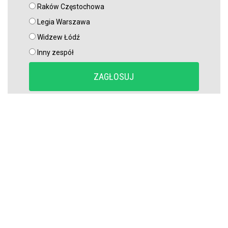
[VIDEO]
Raków Częstochowa
Legia Warszawa
Miał błyszczeć w Legii Warszawa, wylądował w I lidze. Tu
Widzew Łódź
potwierdzi swoje umiejętności?
Inny zespół