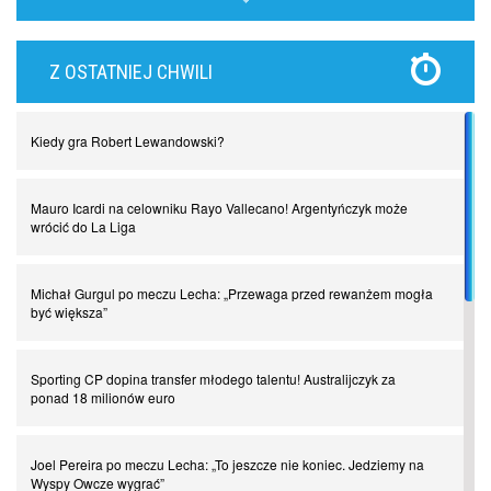
Lewandowski kontra Bayern. Czy wilk będzie syty, a owca cała?
Z OSTATNIEJ CHWILI
Najdziwniejsze kary w historii piłki nożnej. Część I
Kiedy gra Robert Lewandowski?
Piłkarz z numerem 47. Phil Foden i inne przypadki
Mauro Icardi na celowniku Rayo Vallecano! Argentyńczyk może
Spadkowicze z Serie A. Komu powiemy ciao?
wrócić do La Liga
I love this game! Patrice Evra
Michał Gurgul po meczu Lecha: „Przewaga przed rewanżem mogła
być większa”
Czar z Czarnego Lądu, czyli Pep Guardiola kontra Afryka
Sporting CP dopina transfer młodego talentu! Australijczyk za
ponad 18 milionów euro
Powrót do Ekstraklasy. Kolejny sen Miedzi Legnica
Joel Pereira po meczu Lecha: „To jeszcze nie koniec. Jedziemy na
Wyspy Owcze wygrać”
Chłopak z pizzerii. Kim był zmarły Mino Raiola?