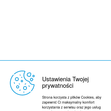
Ustawienia Twojej
prywatności
REKLAMA
Strona korzysta z plików Cookies, aby
© 2015 BY : FUTBOL.PL. ALL RIGHTS RESERVED.
zapewnić Ci maksymalny komfort
KONTAKT
korzystania z serwisu oraz jego usług