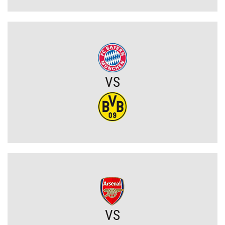
Eh ten Lech... Co za męczarnie mistrza Polski z rywalem z Wysp
Owczych. A wynik mógł być nawet dużo gorszy (VIDEO)
Wielkie zwycięstwo Jagiellonii. Duma Podlasia podniosła się po
fatalnym ciosie na początku (VIDEO)
VS
Wylosowano pary I rundy Pucharu Polski. Legia i Widzew wpadły
na rywali z PKO BP Ekstraklasy!
PSG wyceniło Bradley’a Barcolę! Liverpool zainteresowany
gwiazdą mistrza Francji
Polski obrońca opuścił PKO BP Ekstraklasę. Rekordowy transfer.
Zagra teraz w Turcji
VS