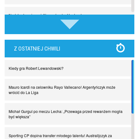
Nadchodzą giganci. Nunez kontra Haaland
Lewandowski kontra Bayern. Czy wilk będzie syty, a owca cała?
Z OSTATNIEJ CHWILI
Najdziwniejsze kary w historii piłki nożnej. Część I
Kiedy gra Robert Lewandowski?
Piłkarz z numerem 47. Phil Foden i inne przypadki
Mauro Icardi na celowniku Rayo Vallecano! Argentyńczyk może
Spadkowicze z Serie A. Komu powiemy ciao?
wrócić do La Liga
I love this game! Patrice Evra
Michał Gurgul po meczu Lecha: „Przewaga przed rewanżem mogła
być większa”
Czar z Czarnego Lądu, czyli Pep Guardiola kontra Afryka
Sporting CP dopina transfer młodego talentu! Australijczyk za