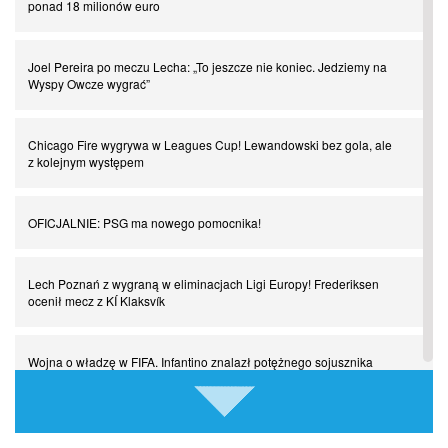
ponad 18 milionów euro
Powrót do Ekstraklasy. Kolejny sen Miedzi Legnica
Joel Pereira po meczu Lecha: „To jeszcze nie koniec. Jedziemy na
Wyspy Owcze wygrać”
Chłopak z pizzerii. Kim był zmarły Mino Raiola?
Chicago Fire wygrywa w Leagues Cup! Lewandowski bez gola, ale
Manchester United. Czy magik z Holandii odczaruje przeklętą
z kolejnym występem
drużynę?
OFICJALNIE: PSG ma nowego pomocnika!
Puyol i Piqué. Piłkarskie duety, za którymi tęsknimy. Część III
Lech Poznań z wygraną w eliminacjach Ligi Europy! Frederiksen
Finansowa rewolucja na San Siro. Czy powstanie nowa potęga?
ocenił mecz z KÍ Klaksvík
Misja “USA” Czesława Michniewicza, czyli happy Easter
Wojna o władzę w FIFA. Infantino znalazł potężnego sojusznika
Pocztówki z ćwierćfinałów. Liga Mistrzów wkracza w decydującą
Napięta atmosfera w Poznaniu. Kibice Lecha dosadnie zwrócili się
fazę
do piłkarzy