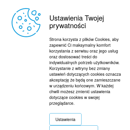
Ustawienia Twojej
prywatności
REKLAMA
© 2015 BY : FUTBOL.PL. ALL RIGHTS RESERVED.
Strona korzysta z plików Cookies, aby
KONTAKT
zapewnić Ci maksymalny komfort
POLITYKA PRYWATNOŚCI
korzystania z serwisu oraz jego usług
oraz dostosować treści do
PRACA/STAŻE
indywidualnych potrzeb użytkowników.
Korzystanie z witryny bez zmiany
ustawień dotyczących cookies oznacza
akceptację że będą one zamieszczane
w urządzeniu końcowym. W każdej
chwili możesz zmienić ustawienia
dotyczące cookies w swojej
przeglądarce.
Ustawienia