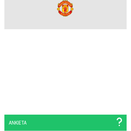
Lech nie zdecydował się wyłożyć na niego wielkich pieniędzy.
Francuzi już tak. Lider Korony Kielce odchodzi
Griezmann znów trafia! Orlando City ograło Monterrey na wyjeździe
[VIDEO]
Miał błyszczeć w Legii Warszawa, wylądował w I lidze. Tu
potwierdzi swoje umiejętności?
ANKIETA