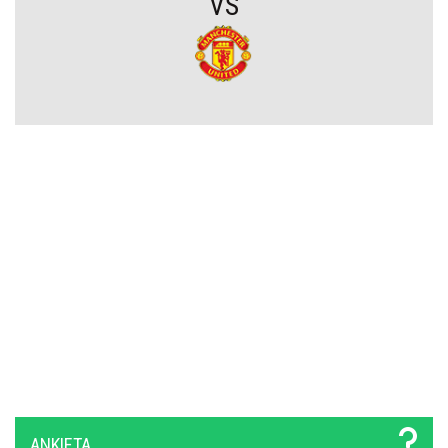
VS
Wylosowano pary I rundy Pucharu Polski. Legia i Widzew wpadły
na rywali z PKO BP Ekstraklasy!
PSG wyceniło Bradley’a Barcolę! Liverpool zainteresowany
gwiazdą mistrza Francji
Polski obrońca opuścił PKO BP Ekstraklasę. Rekordowy transfer.
Zagra teraz w Turcji
Lech nie zdecydował się wyłożyć na niego wielkich pieniędzy.
Francuzi już tak. Lider Korony Kielce odchodzi
Griezmann znów trafia! Orlando City ograło Monterrey na wyjeździe
[VIDEO]
Miał błyszczeć w Legii Warszawa, wylądował w I lidze. Tu
ANKIETA