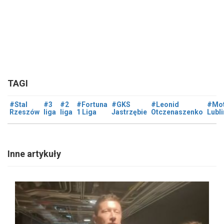
TAGI
#Stal
#3
#2
#Fortuna
#GKS
#Leonid
#Mo
Rzeszów
liga
liga
1 Liga
Jastrzębie
Otczenaszenko
Lubli
Inne artykuły