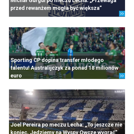
Michał Gurgul po meczu Lecha: „Przewaga
przed rewanżem mogła być większa”
Sporting CP dopina transfer młodego
talentu! Australijczyk za ponad 18 milionów
euro
Joel Pereira po meczu Lecha: „To jeszcze nie
koniec. Jedziemy na Wyspy Owcze wygrać”