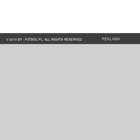
REKLAMA
© 2015 BY : FUTBOL.PL. ALL RIGHTS RESERVED.
KONTAKT
POLITYKA PRYWATNOŚCI
PRACA/STAŻE