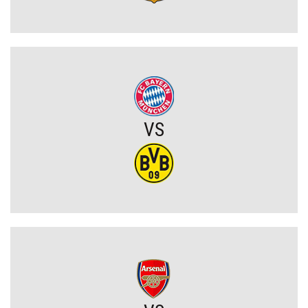
OFICJALNIE: Yan Diomande zawodnikiem Realu Madryt! Podpisał
wieloletni kontrakt
OFICJALNIE: Vinicius Junior przedłużył kontrakt z Realem Madryt!
VS
Raków rozczarował. Szwedzi wyjechali spod Jasnej Góry z cennym
remisem (VIDEO)
Koszmarny mecz GKS. Katowiczanie zawalili w obronie i na
szczęście zapłacili najmniejszy wymiar kary (VIDEO)
Eh ten Lech... Co za męczarnie mistrza Polski z rywalem z Wysp
Owczych. A wynik mógł być nawet dużo gorszy (VIDEO)
Wielkie zwycięstwo Jagiellonii. Duma Podlasia podniosła się po
fatalnym ciosie na początku (VIDEO)