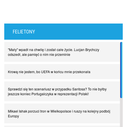
FELIETONY
"Mały" wpadł na chwilę i został całe życie. Lucjan Brychczy
odszedł, ale pamięć o nim nie przeminie
Krową nie jestem, bo UEFA w końcu mnie przekonała
Sprawdzi się ten scenariusz w przypadku Santosa? To nie byłby
jeszcze koniec Portugalczyka w reprezentacji Polski!
Mikael Ishak porzuci tron w Wielkopolsce i ruszy na kolejny podbój
Europy