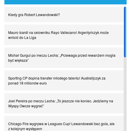
Najdziwniejsze kary w historii piłki nożnej. Część I
Kiedy gra Robert Lewandowski?
Piłkarz z numerem 47. Phil Foden i inne przypadki
Mauro Icardi na celowniku Rayo Vallecano! Argentyńczyk może
Spadkowicze z Serie A. Komu powiemy ciao?
wrócić do La Liga
I love this game! Patrice Evra
Michał Gurgul po meczu Lecha: „Przewaga przed rewanżem mogła
być większa”
Czar z Czarnego Lądu, czyli Pep Guardiola kontra Afryka
Sporting CP dopina transfer młodego talentu! Australijczyk za
ponad 18 milionów euro
Powrót do Ekstraklasy. Kolejny sen Miedzi Legnica
Joel Pereira po meczu Lecha: „To jeszcze nie koniec. Jedziemy na
Wyspy Owcze wygrać”
Chłopak z pizzerii. Kim był zmarły Mino Raiola?
Chicago Fire wygrywa w Leagues Cup! Lewandowski bez gola, ale
Manchester United. Czy magik z Holandii odczaruje przeklętą
z kolejnym występem
drużynę?