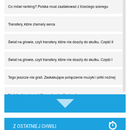
Co mówi ranking? Polska musi zaatakować z trzeciego szeregu
Transfery, które złamały serca
Świat na głowie, czyli transfery, które nie doszły do skutku. Część II
Świat na głowie, czyli transfery, które nie doszły do skutku. Część I
Tego jeszcze nie grali. Zaskakujące połączenie muzyki i piłki nożnej
Nadchodzą giganci. Nunez kontra Haaland
Lewandowski kontra Bayern. Czy wilk będzie syty, a owca cała?
Z OSTATNIEJ CHWILI