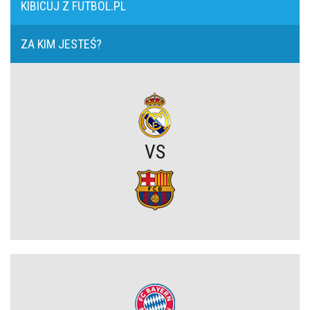
KIBICUJ Z FUTBOL.PL
kadrze Les Rouges
Zwycięski start ekipy Lewandowskiego w pucharach. Boczni
obrońcy załatwili sprawę
ZA KIM JESTEŚ?
Arsenal Londyn. Kanonierzy znów strzelają
Niejasny los talentu Manchesteru United. Działacze szukają
nowego obrońcy
Amerykański sen. Polacy w MLS
Trener Jagiellonii szczerze po wygranej z Rangersami. Zdradził
plany transferowe
VS
Szokujący zwrot akcji na rynku transferowym. Gwiazdor odrzucił
ofertę Real Madryti zagra w Barcelonie
OFICJALNIE: Yan Diomande zawodnikiem Realu Madryt! Podpisał
wieloletni kontrakt
OFICJALNIE: Vinicius Junior przedłużył kontrakt z Realem Madryt!