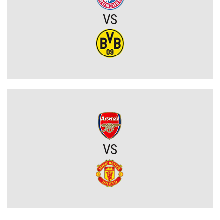
VS
Raków rozczarował. Szwedzi wyjechali spod Jasnej Góry z cennym
remisem (VIDEO)
Koszmarny mecz GKS. Katowiczanie zawalili w obronie i na
szczęście zapłacili najmniejszy wymiar kary (VIDEO)
Eh ten Lech... Co za męczarnie mistrza Polski z rywalem z Wysp
Owczych. A wynik mógł być nawet dużo gorszy (VIDEO)
Wielkie zwycięstwo Jagiellonii. Duma Podlasia podniosła się po
fatalnym ciosie na początku (VIDEO)
VS
Wylosowano pary I rundy Pucharu Polski. Legia i Widzew wpadły
na rywali z PKO BP Ekstraklasy!
PSG wyceniło Bradley’a Barcolę! Liverpool zainteresowany
gwiazdą mistrza Francji