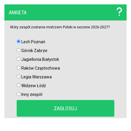
ANKIETA
Polski obrońca opuścił PKO BP Ekstraklasę. Rekordowy transfer.
Zagra teraz w Turcji
Który zespół zostanie mistrzem Polski w sezonie 2026-2027?
Lech nie zdecydował się wyłożyć na niego wielkich pieniędzy.
Lech Poznań
Francuzi już tak. Lider Korony Kielce odchodzi
Górnik Zabrze
Jagiellonia Białystok
Griezmann znów trafia! Orlando City ograło Monterrey na wyjeździe
[VIDEO]
Raków Częstochowa
Legia Warszawa
Miał błyszczeć w Legii Warszawa, wylądował w I lidze. Tu
Widzew Łódź
potwierdzi swoje umiejętności?
Inny zespół