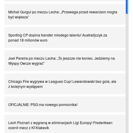
I love this game! Patrice Evra
Michał Gurgul po meczu Lecha: „Przewaga przed rewanżem mogła
być większa”
Czar z Czarnego Lądu, czyli Pep Guardiola kontra Afryka
Sporting CP dopina transfer młodego talentu! Australijczyk za
ponad 18 milionów euro
Powrót do Ekstraklasy. Kolejny sen Miedzi Legnica
Joel Pereira po meczu Lecha: „To jeszcze nie koniec. Jedziemy na
Wyspy Owcze wygrać”
Chłopak z pizzerii. Kim był zmarły Mino Raiola?
Chicago Fire wygrywa w Leagues Cup! Lewandowski bez gola, ale
Manchester United. Czy magik z Holandii odczaruje przeklętą
z kolejnym występem
drużynę?
OFICJALNIE: PSG ma nowego pomocnika!
Puyol i Piqué. Piłkarskie duety, za którymi tęsknimy. Część III
Lech Poznań z wygraną w eliminacjach Ligi Europy! Frederiksen
Finansowa rewolucja na San Siro. Czy powstanie nowa potęga?
ocenił mecz z KÍ Klaksvík