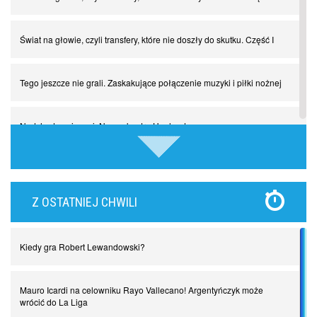
Świat na głowie, czyli transfery, które nie doszły do skutku. Część I
Tego jeszcze nie grali. Zaskakujące połączenie muzyki i piłki nożnej
Nadchodzą giganci. Nunez kontra Haaland
Lewandowski kontra Bayern. Czy wilk będzie syty, a owca cała?
Z OSTATNIEJ CHWILI
Najdziwniejsze kary w historii piłki nożnej. Część I
Kiedy gra Robert Lewandowski?
Piłkarz z numerem 47. Phil Foden i inne przypadki
Mauro Icardi na celowniku Rayo Vallecano! Argentyńczyk może
Spadkowicze z Serie A. Komu powiemy ciao?
wrócić do La Liga