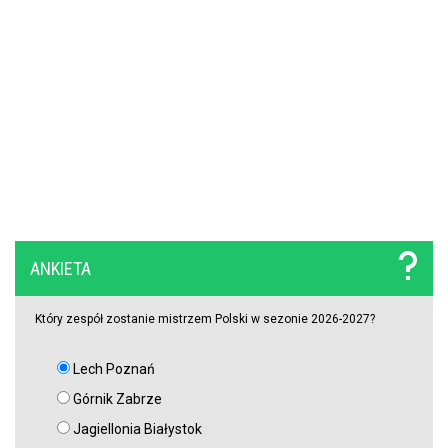
Legia walczy o gwiazdę Sparty Praga. Pojawił się mocny konkurent
Górnik miał szczęście, a potem brakowało mu skuteczności. W
efekcie przegrał na Węgrzech i będzie musiał gonić w rewanżu
(VIDEO)
PZPN będzie miał kłopoty? Stracił bardzo ważnego partnera, nie
wiadomo, co dalej z innym gigantem
Rozczarowali w tamtym sezonie Premier League, tracą gwiazdy, ale
ANKIETA
ogłosili nazwisko nowego trenera. To on ma poukładać klocki
Który zespół zostanie mistrzem Polski w sezonie 2026-2027?
Lech Poznań
Górnik Zabrze
Jagiellonia Białystok