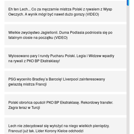
I love this game! Patrice Evra
Eh ten Lech... Co za męczarnie mistrza Polski z rywalem z Wysp
Owczych. A wynik mógł być nawet dużo gorszy (VIDEO)
Czar z Czarnego Lądu, czyli Pep Guardiola kontra Afryka
Wielkie zwycięstwo Jagiellonii. Duma Podlasia podniosła się po
fatalnym ciosie na początku (VIDEO)
Powrót do Ekstraklasy. Kolejny sen Miedzi Legnica
Wylosowano pary I rundy Pucharu Polski. Legia i Widzew wpadły
Chłopak z pizzerii. Kim był zmarły Mino Raiola?
na rywali z PKO BP Ekstraklasy!
Manchester United. Czy magik z Holandii odczaruje przeklętą
PSG wyceniło Bradley’a Barcolę! Liverpool zainteresowany
drużynę?
gwiazdą mistrza Francji
Puyol i Piqué. Piłkarskie duety, za którymi tęsknimy. Część III
Polski obrońca opuścił PKO BP Ekstraklasę. Rekordowy transfer.
Zagra teraz w Turcji
Finansowa rewolucja na San Siro. Czy powstanie nowa potęga?
Lech nie zdecydował się wyłożyć na niego wielkich pieniędzy.
Francuzi już tak. Lider Korony Kielce odchodzi