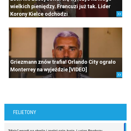
wielkich pieniędzy. Francuzi już tak. Lider
Korony Kielce odchodzi
Griezmann znów trafia! Orlando City ograło
Monterrey na wyjeździe [VIDEO]
FELIETONY
"Mały" wpadł na chwilę i został całe życie. Lucjan Brychczy