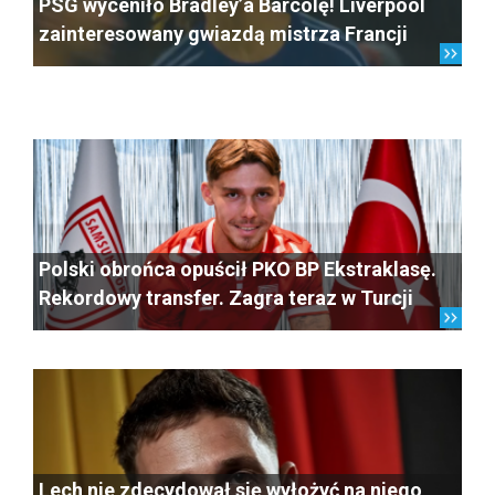
PSG wyceniło Bradley’a Barcolę! Liverpool
zainteresowany gwiazdą mistrza Francji
Polski obrońca opuścił PKO BP Ekstraklasę.
Rekordowy transfer. Zagra teraz w Turcji
Lech nie zdecydował się wyłożyć na niego