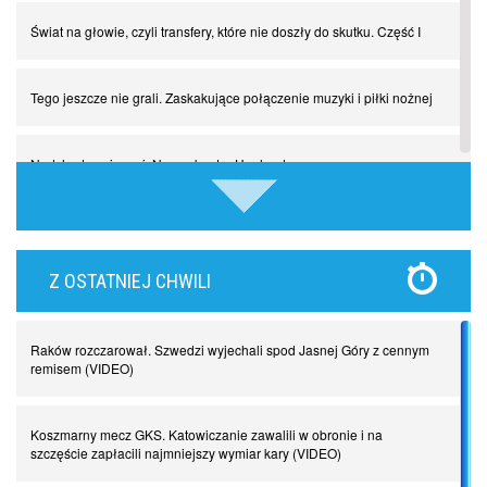
Świat na głowie, czyli transfery, które nie doszły do skutku. Część I
Tego jeszcze nie grali. Zaskakujące połączenie muzyki i piłki nożnej
Nadchodzą giganci. Nunez kontra Haaland
Lewandowski kontra Bayern. Czy wilk będzie syty, a owca cała?
Z OSTATNIEJ CHWILI
Najdziwniejsze kary w historii piłki nożnej. Część I
Raków rozczarował. Szwedzi wyjechali spod Jasnej Góry z cennym
Piłkarz z numerem 47. Phil Foden i inne przypadki
remisem (VIDEO)
Spadkowicze z Serie A. Komu powiemy ciao?
Koszmarny mecz GKS. Katowiczanie zawalili w obronie i na
szczęście zapłacili najmniejszy wymiar kary (VIDEO)