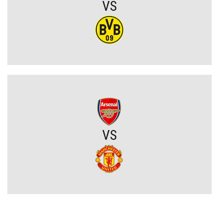
VS
Frustracja w obozie Górnika Zabrze. Trener otwarcie wskazuje
przyczyny porażki na Węgrzech
Górnik Zabrze przegrywa na Węgrzech. Wśród ekspertów panuje
spory niedosyt po pierwszym meczu
Komplet wyników rundy wstępnej STS Pucharu Polski
Tłok w ataku Barcelony. Wielki talent zmuszony do szukania
nowego klubu
VS
Kosmiczne żądania gwiazdora. Vinicius Junior stawia Real Madryt
pod ścianą
Szaleństwo we Włoszech. Rewelacja Serie A wydaje ponad 100
milionów przed Lidą Mistrzów