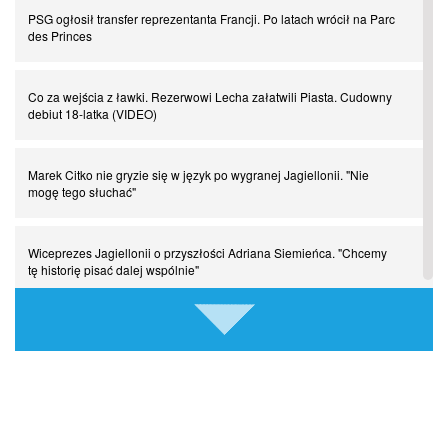
Chłopak z pizzerii. Kim był zmarły Mino Raiola?
PSG ogłosił transfer reprezentanta Francji. Po latach wrócił na Parc
des Princes
Manchester United. Czy magik z Holandii odczaruje przeklętą
drużynę?
Co za wejścia z ławki. Rezerwowi Lecha załatwili Piasta. Cudowny
debiut 18-latka (VIDEO)
Puyol i Piqué. Piłkarskie duety, za którymi tęsknimy. Część III
Marek Citko nie gryzie się w język po wygranej Jagiellonii. "Nie
mogę tego słuchać"
Finansowa rewolucja na San Siro. Czy powstanie nowa potęga?
Wiceprezes Jagiellonii o przyszłości Adriana Siemieńca. "Chcemy
Misja “USA” Czesława Michniewicza, czyli happy Easter
tę historię pisać dalej wspólnie"
Pocztówki z ćwierćfinałów. Liga Mistrzów wkracza w decydującą
FC Barcelona szykuje bombę transferową. Gwiazdor pozostaje
fazę
priorytetem Flicka
Come together. Piłkarskie duety, za którymi tęsknimy. Część II
Pech Oskara Pietuszewskiego. Lekarze FC Porto nie mają dobrych
wieści