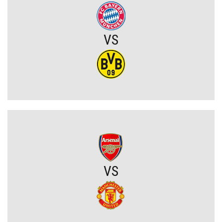
mistrzostwa świata zagrożone bojkotem
Szykuje się wielki transfer z udziałem Romelu Lukaku! Turecki
VS
gigant wkracza do gry
Kiedy gra Robert Lewandowski?
Mauro Icardi na celowniku Rayo Vallecano! Argentyńczyk może
wrócić do La Liga
Michał Gurgul po meczu Lecha: „Przewaga przed rewanżem mogła
być większa”
VS
Sporting CP dopina transfer młodego talentu! Australijczyk za
ponad 18 milionów euro
Joel Pereira po meczu Lecha: „To jeszcze nie koniec. Jedziemy na