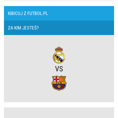
Sensacyjny transfer w Premier League? Gigant chce wykupić
KIBICUJ Z FUTBOL.PL
gwiazdę z zespołu wielkiego rywala!
ZA KIM JESTEŚ?
Tottenham chciał wyciągnąć gwiazdę z Old Trafford! Stanowcza
odpowiedź Manchesteru United
Ferran Torres odchodzi z Barcelony! Kolejny wielki klub w karierze
Hiszpana
VS
Zaskakujący zwrot akcji w sprawie Arkadiusza Milika? Wieści z
Włoch
Przerażające kulisy mundialu wyszły na jaw. Grożono śmiercią
Messiemu i Ronaldo
Zamieszanie wokół FIFA uderzy w turniej w Polsce? Nasze