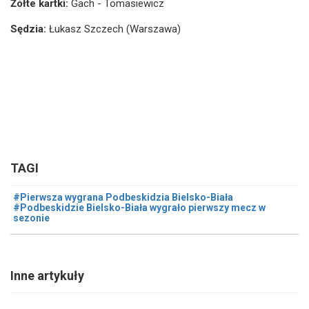
Żółte kartki:
Gach - Tomasiewicz
Sędzia:
Łukasz Szczech (Warszawa)
TAGI
#Pierwsza wygrana Podbeskidzia Bielsko-Biała
#Podbeskidzie Bielsko-Biała wygrało pierwszy mecz w
sezonie
Inne artykuły