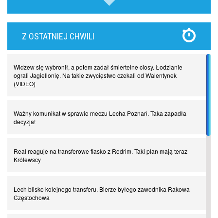
Lewandowski kontra Bayern. Czy wilk będzie syty, a owca cała?
Z OSTATNIEJ CHWILI
Najdziwniejsze kary w historii piłki nożnej. Część I
Widzew się wybronił, a potem zadał śmiertelne ciosy. Łodzianie
Piłkarz z numerem 47. Phil Foden i inne przypadki
ograli Jagiellonię. Na takie zwycięstwo czekali od Walentynek
(VIDEO)
Spadkowicze z Serie A. Komu powiemy ciao?
Ważny komunikat w sprawie meczu Lecha Poznań. Taka zapadła
decyzja!
I love this game! Patrice Evra
Real reaguje na transferowe fiasko z Rodrim. Taki plan mają teraz
Królewscy
Czar z Czarnego Lądu, czyli Pep Guardiola kontra Afryka
Lech blisko kolejnego transferu. Bierze byłego zawodnika Rakowa
Powrót do Ekstraklasy. Kolejny sen Miedzi Legnica
Częstochowa