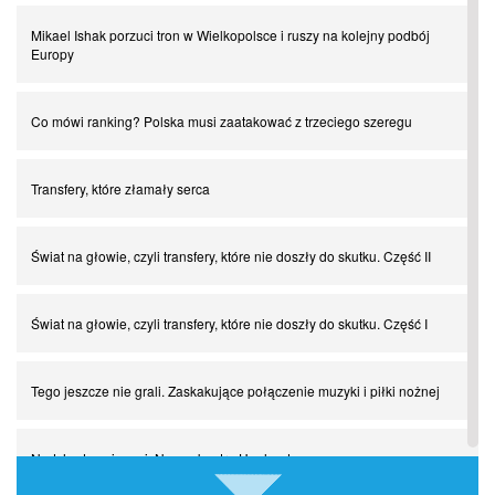
Mikael Ishak porzuci tron w Wielkopolsce i ruszy na kolejny podbój
Europy
Co mówi ranking? Polska musi zaatakować z trzeciego szeregu
Transfery, które złamały serca
Świat na głowie, czyli transfery, które nie doszły do skutku. Część II
Świat na głowie, czyli transfery, które nie doszły do skutku. Część I
Tego jeszcze nie grali. Zaskakujące połączenie muzyki i piłki nożnej
Nadchodzą giganci. Nunez kontra Haaland