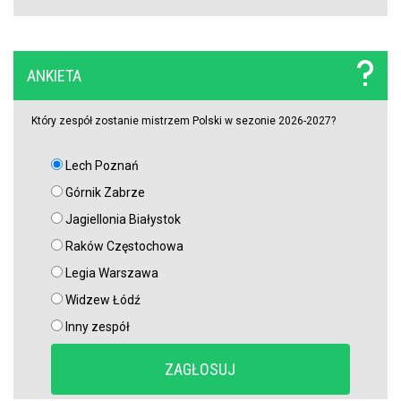
Wyspy Owcze wygrać”
Chicago Fire wygrywa w Leagues Cup! Lewandowski bez gola, ale
z kolejnym występem
ANKIETA
Który zespół zostanie mistrzem Polski w sezonie 2026-2027?
OFICJALNIE: PSG ma nowego pomocnika!
Lech Poznań
Górnik Zabrze
Jagiellonia Białystok
Raków Częstochowa
Legia Warszawa
Widzew Łódź
Inny zespół