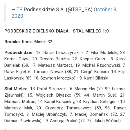
— TS Podbeskidzie S.A. (@TSP_SA)
October 3,
2020
PODBESKIDZIE BIELSKO-BIAŁA - STAL MIELEC 1:0
Bramka:
Kamil Biliński 32
Podbeskidzie:
13. Rafał Leszczyński - 2. Filip Modelski, 28.
Kornel Osyra, 20. Dmytro Baszłaj, 22. Kacper Gach - 8. Karol
Danielak (69, 17. Mateusz Marzec), 19. Michał Rzuchowski, 7.
Rafał Figiel, 6. Tomasz Nowak (88, 21. Gergő Kocsis), 14. Filip
Laskowski (69, 16. Szymon Mroczko) - 9. Kamil Biliński
Stal Mielec:
13. Rafał Strączek - 6. Marcin Flis (79, 99. Łukasz
Zjawiński), 15. Wojciech Błyszko (59, 44. Martin Sus), 21.
Mateusz Matras, 14. Kamil Kościelny, 23. Krystian Getinger - 10.
Mateusz Mak, 20. Grzegorz Tomasiewicz (59, 98. Paweł
Tomczyk), 8. Maciej Urbańczyk, 7. Maciej Domański (72, 27.
Damian Pawłowski) - 9. Andreja Prokić (72, 77. Jakub Wróbel)