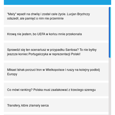
"Mały" wpadł na chwilę i został całe życie. Lucjan Brychczy
odszedł, ale pamięć o nim nie przeminie
Krową nie jestem, bo UEFA w końcu mnie przekonała
Sprawdzi się ten scenariusz w przypadku Santosa? To nie byłby
jeszcze koniec Portugalczyka w reprezentacji Polski!
Mikael Ishak porzuci tron w Wielkopolsce i ruszy na kolejny podbój
Europy
Co mówi ranking? Polska musi zaatakować z trzeciego szeregu
Transfery, które złamały serca