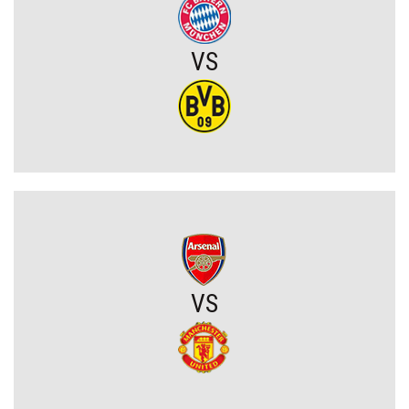
Chelsea dopina transfer lewego obrońcy za 21 milionów euro
VS
Rodri wybrał FC Barcelonę?! Hiszpan odrzuca Real Madryt i chce
wrócić do La Liga
Upadł temat gigantycznego transferu Arsenalu. Wyznaczono nowy
cel za 100 milionów
Męczarnie Lecha Poznań w europejskich pucharach. Piłkarze
wprost o taktyce rywali
Zwycięski start ekipy Lewandowskiego w pucharach. Boczni
VS
obrońcy załatwili sprawę
Niejasny los talentu Manchesteru United. Działacze szukają
nowego obrońcy