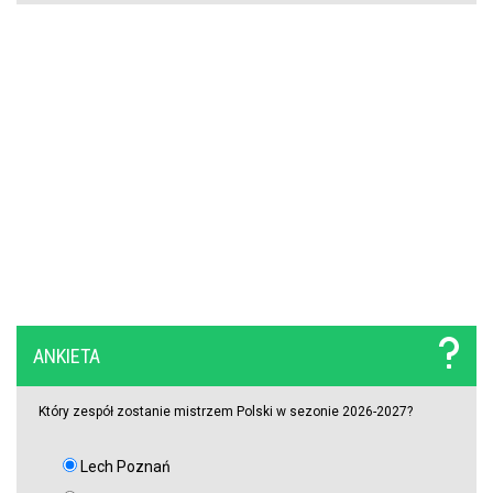
Trener Jagiellonii szczerze po wygranej z Rangersami. Zdradził
plany transferowe
Szokujący zwrot akcji na rynku transferowym. Gwiazdor odrzucił
ofertę Real Madryti zagra w Barcelonie
OFICJALNIE: Yan Diomande zawodnikiem Realu Madryt! Podpisał
wieloletni kontrakt
OFICJALNIE: Vinicius Junior przedłużył kontrakt z Realem Madryt!
Raków rozczarował. Szwedzi wyjechali spod Jasnej Góry z cennym
ANKIETA
remisem (VIDEO)
Który zespół zostanie mistrzem Polski w sezonie 2026-2027?
Lech Poznań