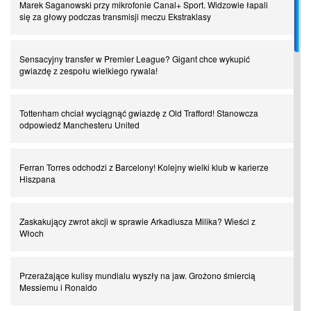
Spadkowicze z Serie A. Komu powiemy ciao?
Marek Saganowski przy mikrofonie Canal+ Sport. Widzowie łapali
się za głowy podczas transmisji meczu Ekstraklasy
I love this game! Patrice Evra
Sensacyjny transfer w Premier League? Gigant chce wykupić
gwiazdę z zespołu wielkiego rywala!
Czar z Czarnego Lądu, czyli Pep Guardiola kontra Afryka
Tottenham chciał wyciągnąć gwiazdę z Old Trafford! Stanowcza
odpowiedź Manchesteru United
Powrót do Ekstraklasy. Kolejny sen Miedzi Legnica
Ferran Torres odchodzi z Barcelony! Kolejny wielki klub w karierze
Chłopak z pizzerii. Kim był zmarły Mino Raiola?
Hiszpana
Manchester United. Czy magik z Holandii odczaruje przeklętą
Zaskakujący zwrot akcji w sprawie Arkadiusza Milika? Wieści z
drużynę?
Włoch
Puyol i Piqué. Piłkarskie duety, za którymi tęsknimy. Część III
Przerażające kulisy mundialu wyszły na jaw. Grożono śmiercią
Messiemu i Ronaldo
Finansowa rewolucja na San Siro. Czy powstanie nowa potęga?