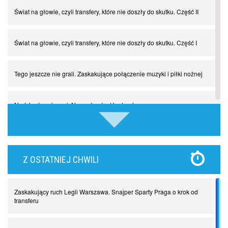
Świat na głowie, czyli transfery, które nie doszły do skutku. Część II
Świat na głowie, czyli transfery, które nie doszły do skutku. Część I
Tego jeszcze nie grali. Zaskakujące połączenie muzyki i piłki nożnej
Nadchodzą giganci. Nunez kontra Haaland
Lewandowski kontra Bayern. Czy wilk będzie syty, a owca cała?
Z OSTATNIEJ CHWILI
Najdziwniejsze kary w historii piłki nożnej. Część I
Zaskakujący ruch Legii Warszawa. Snajper Sparty Praga o krok od
Piłkarz z numerem 47. Phil Foden i inne przypadki
transferu