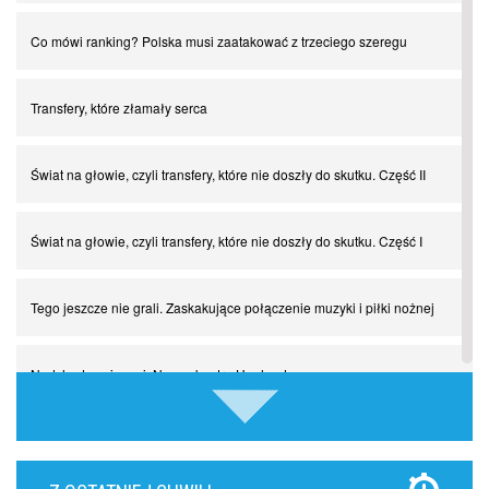
Co mówi ranking? Polska musi zaatakować z trzeciego szeregu
Transfery, które złamały serca
Świat na głowie, czyli transfery, które nie doszły do skutku. Część II
Świat na głowie, czyli transfery, które nie doszły do skutku. Część I
Tego jeszcze nie grali. Zaskakujące połączenie muzyki i piłki nożnej
Nadchodzą giganci. Nunez kontra Haaland
Lewandowski kontra Bayern. Czy wilk będzie syty, a owca cała?