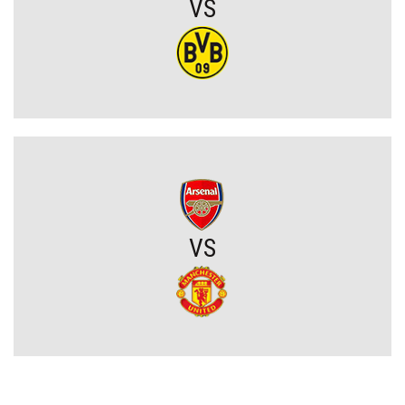
VS
Koszmarny mecz GKS. Katowiczanie zawalili w obronie i na
szczęście zapłacili najmniejszy wymiar kary (VIDEO)
Eh ten Lech... Co za męczarnie mistrza Polski z rywalem z Wysp
Owczych. A wynik mógł być nawet dużo gorszy (VIDEO)
Wielkie zwycięstwo Jagiellonii. Duma Podlasia podniosła się po
fatalnym ciosie na początku (VIDEO)
VS
Wylosowano pary I rundy Pucharu Polski. Legia i Widzew wpadły
na rywali z PKO BP Ekstraklasy!
PSG wyceniło Bradley’a Barcolę! Liverpool zainteresowany
gwiazdą mistrza Francji