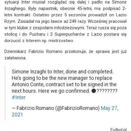
sytuacji Inter musiał rozglądać się dalej i padło na Simone
Inzaghiego. Były napastnik, obecnie 45-letni, ma podpisać 2-
letni kontrakt. Ostatnio przez 5 sezonów prowadził on Lazio
Rzym. Zasiadał na jego ławce aż 249 razy. Wcześniej pracował
w tym klubie z zespołami młodzieżowymi. Teraz rusza się poza
stolicę i do Pucharu i 2 Superpucharów z Lazio postara się
dorzucić z Interem np. mistrzostwo.
Dziennikarz Fabrizio Romano przekonuje, że sprawa jest już
załatwiona.
Simone Inzaghi to Inter, done and completed.
He’s going to be the new manager to replace
Antonio Conte, contract set to be signed in the
next hours. Here we go confirmed. ⚫️????????
#Inter
— Fabrizio Romano (@FabrizioRomano)
May 27,
2021
Futbol.pl