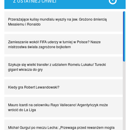
Z OSTATNIEJ CHWILI
Najdziwniejsze kary w historii piłki nożnej. Część I
Przerażające kulisy mundialu wyszły na jaw. Grożono śmiercią
Piłkarz z numerem 47. Phil Foden i inne przypadki
Messiemu i Ronaldo
Spadkowicze z Serie A. Komu powiemy ciao?
Zamieszanie wokół FIFA uderzy w turniej w Polsce? Nasze
mistrzostwa świata zagrożone bojkotem
I love this game! Patrice Evra
Szykuje się wielki transfer z udziałem Romelu Lukaku! Turecki
gigant wkracza do gry
Czar z Czarnego Lądu, czyli Pep Guardiola kontra Afryka
Kiedy gra Robert Lewandowski?
Powrót do Ekstraklasy. Kolejny sen Miedzi Legnica
Mauro Icardi na celowniku Rayo Vallecano! Argentyńczyk może
wrócić do La Liga
Chłopak z pizzerii. Kim był zmarły Mino Raiola?
Michał Gurgul po meczu Lecha: „Przewaga przed rewanżem mogła
Manchester United. Czy magik z Holandii odczaruje przeklętą