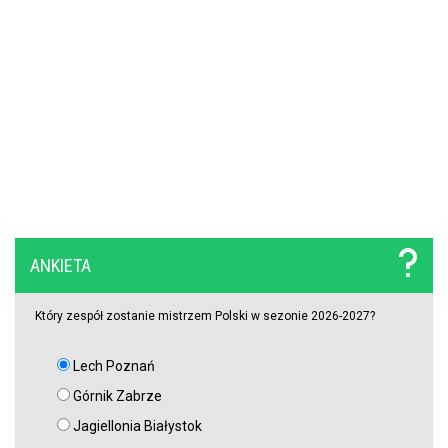
Polski obrońca opuścił PKO BP Ekstraklasę. Rekordowy transfer.
Zagra teraz w Turcji
ANKIETA
Który zespół zostanie mistrzem Polski w sezonie 2026-2027?
Lech Poznań
Górnik Zabrze
Jagiellonia Białystok