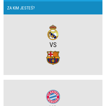
ZA KIM JESTEŚ?
Niejasny los talentu Manchesteru United. Działacze szukają
nowego obrońcy
Trener Jagiellonii szczerze po wygranej z Rangersami. Zdradził
plany transferowe
VS
Szokujący zwrot akcji na rynku transferowym. Gwiazdor odrzucił
ofertę Real Madryti zagra w Barcelonie
OFICJALNIE: Yan Diomande zawodnikiem Realu Madryt! Podpisał
wieloletni kontrakt
OFICJALNIE: Vinicius Junior przedłużył kontrakt z Realem Madryt!
Raków rozczarował. Szwedzi wyjechali spod Jasnej Góry z cennym
remisem (VIDEO)