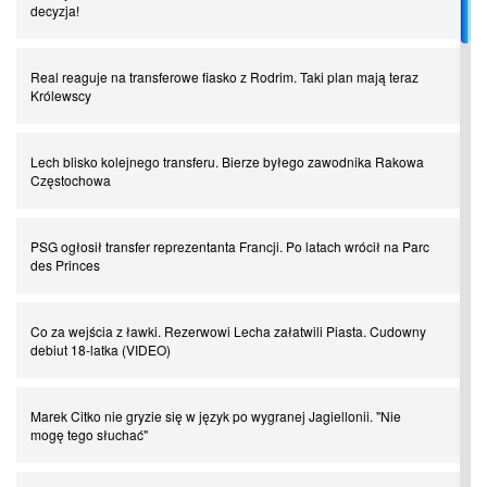
decyzja!
I love this game! Patrice Evra
Real reaguje na transferowe fiasko z Rodrim. Taki plan mają teraz
Królewscy
Czar z Czarnego Lądu, czyli Pep Guardiola kontra Afryka
Lech blisko kolejnego transferu. Bierze byłego zawodnika Rakowa
Powrót do Ekstraklasy. Kolejny sen Miedzi Legnica
Częstochowa
Chłopak z pizzerii. Kim był zmarły Mino Raiola?
PSG ogłosił transfer reprezentanta Francji. Po latach wrócił na Parc
des Princes
Manchester United. Czy magik z Holandii odczaruje przeklętą
drużynę?
Co za wejścia z ławki. Rezerwowi Lecha załatwili Piasta. Cudowny
debiut 18-latka (VIDEO)
Puyol i Piqué. Piłkarskie duety, za którymi tęsknimy. Część III
Marek Citko nie gryzie się w język po wygranej Jagiellonii. "Nie
mogę tego słuchać"
Finansowa rewolucja na San Siro. Czy powstanie nowa potęga?