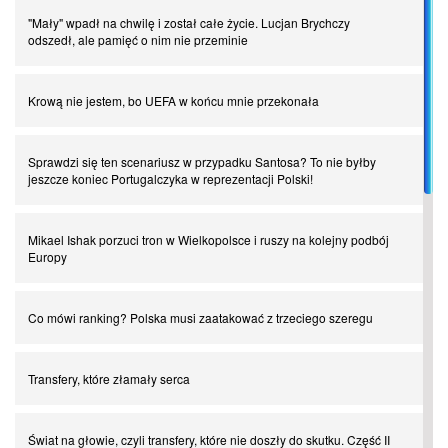
"Mały" wpadł na chwilę i został całe życie. Lucjan Brychczy
odszedł, ale pamięć o nim nie przeminie
Krową nie jestem, bo UEFA w końcu mnie przekonała
Sprawdzi się ten scenariusz w przypadku Santosa? To nie byłby
jeszcze koniec Portugalczyka w reprezentacji Polski!
Mikael Ishak porzuci tron w Wielkopolsce i ruszy na kolejny podbój
Europy
Co mówi ranking? Polska musi zaatakować z trzeciego szeregu
Transfery, które złamały serca
Świat na głowie, czyli transfery, które nie doszły do skutku. Część II