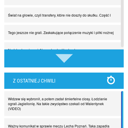
Świat na głowie, czyli transfery, które nie doszły do skutku. Część I
Tego jeszcze nie grali. Zaskakujące połączenie muzyki i piłki nożnej
Nadchodzą giganci. Nunez kontra Haaland
Lewandowski kontra Bayern. Czy wilk będzie syty, a owca cała?
Z OSTATNIEJ CHWILI
Najdziwniejsze kary w historii piłki nożnej. Część I
Widzew się wybronił, a potem zadał śmiertelne ciosy. Łodzianie
Piłkarz z numerem 47. Phil Foden i inne przypadki
ograli Jagiellonię. Na takie zwycięstwo czekali od Walentynek
(VIDEO)
Spadkowicze z Serie A. Komu powiemy ciao?
Ważny komunikat w sprawie meczu Lecha Poznań. Taka zapadła