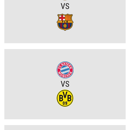
VS
Zaskakujący zwrot akcji w sprawie Arkadiusza Milika? Wieści z
Włoch
Przerażające kulisy mundialu wyszły na jaw. Grożono śmiercią
Messiemu i Ronaldo
Zamieszanie wokół FIFA uderzy w turniej w Polsce? Nasze
mistrzostwa świata zagrożone bojkotem
Szykuje się wielki transfer z udziałem Romelu Lukaku! Turecki
VS
gigant wkracza do gry
Kiedy gra Robert Lewandowski?
Mauro Icardi na celowniku Rayo Vallecano! Argentyńczyk może
wrócić do La Liga