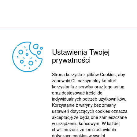
Ustawienia Twojej
prywatności
REKLAMA
© 2015 BY : FUTBOL.PL. ALL RIGHTS RESERVED.
Strona korzysta z plików Cookies, aby
KONTAKT
zapewnić Ci maksymalny komfort
korzystania z serwisu oraz jego usług
POLITYKA PRYWATNOŚCI
oraz dostosować treści do
indywidualnych potrzeb użytkowników.
PRACA/STAŻE
Korzystanie z witryny bez zmiany
ustawień dotyczących cookies oznacza
akceptację że będą one zamieszczane
w urządzeniu końcowym. W każdej
chwili możesz zmienić ustawienia
dotyczące cookies w swojej