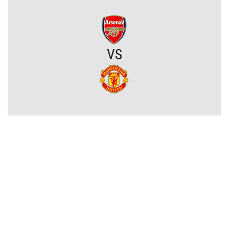
Michał Gurgul po meczu Lecha: „Przewaga przed rewanżem mogła
być większa”
VS
Sporting CP dopina transfer młodego talentu! Australijczyk za
ponad 18 milionów euro
Joel Pereira po meczu Lecha: „To jeszcze nie koniec. Jedziemy na
Wyspy Owcze wygrać”
Chicago Fire wygrywa w Leagues Cup! Lewandowski bez gola, ale
z kolejnym występem
OFICJALNIE: PSG ma nowego pomocnika!