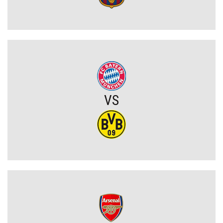
Koszmarny mecz GKS. Katowiczanie zawalili w obronie i na
szczęście zapłacili najmniejszy wymiar kary (VIDEO)
Eh ten Lech... Co za męczarnie mistrza Polski z rywalem z Wysp
Owczych. A wynik mógł być nawet dużo gorszy (VIDEO)
Wielkie zwycięstwo Jagiellonii. Duma Podlasia podniosła się po
fatalnym ciosie na początku (VIDEO)
VS
Wylosowano pary I rundy Pucharu Polski. Legia i Widzew wpadły
na rywali z PKO BP Ekstraklasy!
PSG wyceniło Bradley’a Barcolę! Liverpool zainteresowany
gwiazdą mistrza Francji
Polski obrońca opuścił PKO BP Ekstraklasę. Rekordowy transfer.
Zagra teraz w Turcji