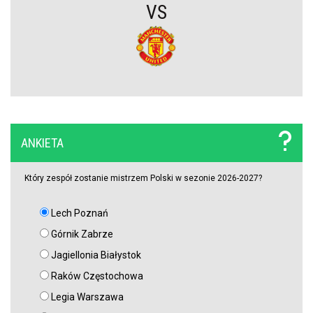
VS
Lech nie zdecydował się wyłożyć na niego wielkich pieniędzy.
Francuzi już tak. Lider Korony Kielce odchodzi
Griezmann znów trafia! Orlando City ograło Monterrey na wyjeździe
[VIDEO]
Miał błyszczeć w Legii Warszawa, wylądował w I lidze. Tu
ANKIETA
potwierdzi swoje umiejętności?
Który zespół zostanie mistrzem Polski w sezonie 2026-2027?
Lech Poznań
Górnik Zabrze
Jagiellonia Białystok
Raków Częstochowa
Legia Warszawa