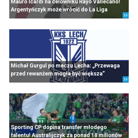
Mauro Icardi na celowniku Rayo Vallecano!
Argentyńczyk może wrócić do La Liga
Michał Gurgul po meczu Lecha: „Przewaga
przed rewanżem mogła być większa”
Sporting CP dopina transfer młodego
talentu! Australijczyk za ponad 18 milionów