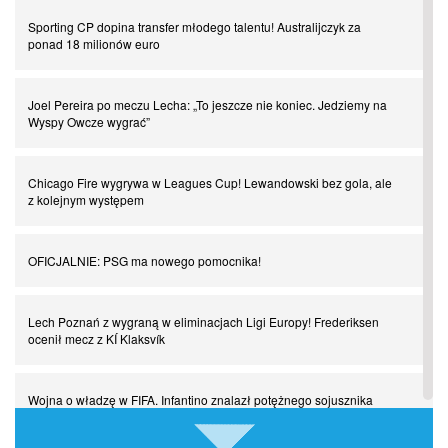
Czar z Czarnego Lądu, czyli Pep Guardiola kontra Afryka
Sporting CP dopina transfer młodego talentu! Australijczyk za
ponad 18 milionów euro
Powrót do Ekstraklasy. Kolejny sen Miedzi Legnica
Joel Pereira po meczu Lecha: „To jeszcze nie koniec. Jedziemy na
Wyspy Owcze wygrać”
Chłopak z pizzerii. Kim był zmarły Mino Raiola?
Chicago Fire wygrywa w Leagues Cup! Lewandowski bez gola, ale
Manchester United. Czy magik z Holandii odczaruje przeklętą
z kolejnym występem
drużynę?
OFICJALNIE: PSG ma nowego pomocnika!
Puyol i Piqué. Piłkarskie duety, za którymi tęsknimy. Część III
Lech Poznań z wygraną w eliminacjach Ligi Europy! Frederiksen
Finansowa rewolucja na San Siro. Czy powstanie nowa potęga?
ocenił mecz z KÍ Klaksvík
Misja “USA” Czesława Michniewicza, czyli happy Easter
Wojna o władzę w FIFA. Infantino znalazł potężnego sojusznika