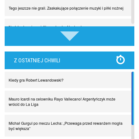
Tego jeszcze nie grali. Zaskakujące połączenie muzyki i piłki nożnej
Nadchodzą giganci. Nunez kontra Haaland
Lewandowski kontra Bayern. Czy wilk będzie syty, a owca cała?
Z OSTATNIEJ CHWILI
Najdziwniejsze kary w historii piłki nożnej. Część I
Kiedy gra Robert Lewandowski?
Piłkarz z numerem 47. Phil Foden i inne przypadki
Mauro Icardi na celowniku Rayo Vallecano! Argentyńczyk może
Spadkowicze z Serie A. Komu powiemy ciao?
wrócić do La Liga
I love this game! Patrice Evra
Michał Gurgul po meczu Lecha: „Przewaga przed rewanżem mogła
być większa”