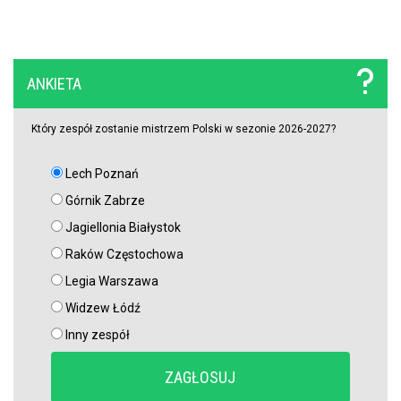
Raków rozczarował. Szwedzi wyjechali spod Jasnej Góry z cennym
remisem (VIDEO)
Koszmarny mecz GKS. Katowiczanie zawalili w obronie i na
ANKIETA
szczęście zapłacili najmniejszy wymiar kary (VIDEO)
Który zespół zostanie mistrzem Polski w sezonie 2026-2027?
Lech Poznań
Górnik Zabrze
Jagiellonia Białystok
Raków Częstochowa
Legia Warszawa
Widzew Łódź
Inny zespół