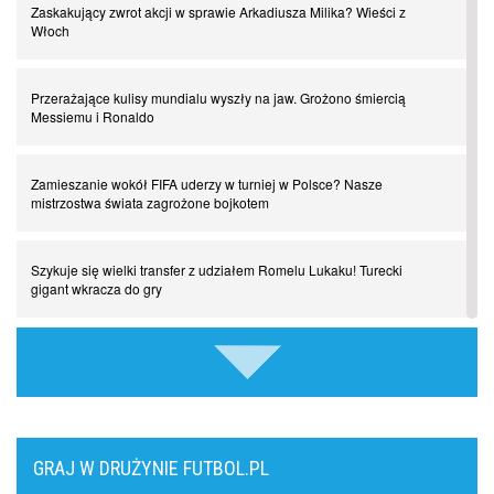
Zaskakujący zwrot akcji w sprawie Arkadiusza Milika? Wieści z
Chłopak z pizzerii. Kim był zmarły Mino Raiola?
Włoch
Manchester United. Czy magik z Holandii odczaruje przeklętą
Przerażające kulisy mundialu wyszły na jaw. Grożono śmiercią
drużynę?
Messiemu i Ronaldo
Puyol i Piqué. Piłkarskie duety, za którymi tęsknimy. Część III
Zamieszanie wokół FIFA uderzy w turniej w Polsce? Nasze
mistrzostwa świata zagrożone bojkotem
Finansowa rewolucja na San Siro. Czy powstanie nowa potęga?
Szykuje się wielki transfer z udziałem Romelu Lukaku! Turecki
gigant wkracza do gry
Misja “USA” Czesława Michniewicza, czyli happy Easter
Kiedy gra Robert Lewandowski?
Pocztówki z ćwierćfinałów. Liga Mistrzów wkracza w decydującą
fazę
Mauro Icardi na celowniku Rayo Vallecano! Argentyńczyk może
wrócić do La Liga
Come together. Piłkarskie duety, za którymi tęsknimy. Część II
GRAJ W DRUŻYNIE FUTBOL.PL