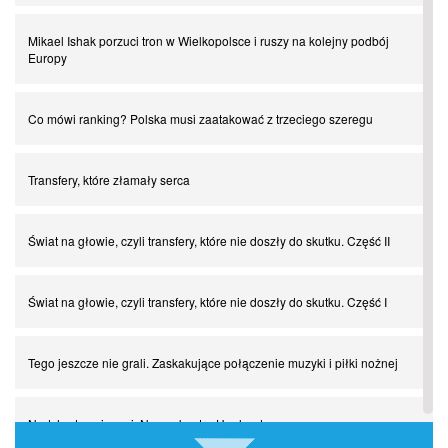
Mikael Ishak porzuci tron w Wielkopolsce i ruszy na kolejny podbój
Europy
Co mówi ranking? Polska musi zaatakować z trzeciego szeregu
Transfery, które złamały serca
Świat na głowie, czyli transfery, które nie doszły do skutku. Część II
Świat na głowie, czyli transfery, które nie doszły do skutku. Część I
Tego jeszcze nie grali. Zaskakujące połączenie muzyki i piłki nożnej
Nadchodzą giganci. Nunez kontra Haaland