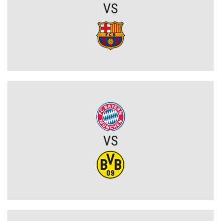
VS
Wojna o władzę w FIFA. Infantino znalazł potężnego sojusznika
Napięta atmosfera w Poznaniu. Kibice Lecha dosadnie zwrócili się
do piłkarzy
Chelsea dopina transfer lewego obrońcy za 21 milionów euro
Rodri wybrał FC Barcelonę?! Hiszpan odrzuca Real Madryt i chce
wrócić do La Liga
VS
Upadł temat gigantycznego transferu Arsenalu. Wyznaczono nowy
cel za 100 milionów
Męczarnie Lecha Poznań w europejskich pucharach. Piłkarze
wprost o taktyce rywali