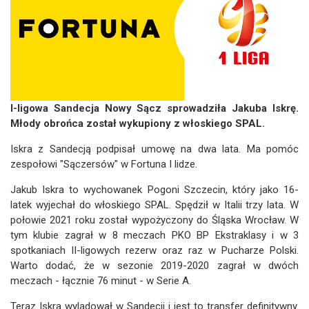
I-ligowa Sandecja Nowy Sącz sprowadziła Jakuba Iskrę.
Młody obrońca został wykupiony z włoskiego SPAL.
Iskra z Sandecją podpisał umowę na dwa lata. Ma pomóc
zespołowi "Sączersów" w Fortuna I lidze.
Jakub Iskra to wychowanek Pogoni Szczecin, który jako 16-
latek wyjechał do włoskiego SPAL. Spędził w Italii trzy lata. W
połowie 2021 roku został wypożyczony do Śląska Wrocław. W
tym klubie zagrał w 8 meczach PKO BP Ekstraklasy i w 3
spotkaniach II-ligowych rezerw oraz raz w Pucharze Polski.
Warto dodać, że w sezonie 2019-2020 zagrał w dwóch
meczach - łącznie 76 minut - w Serie A.
Teraz Iskra wylądował w Sandecji i jest to transfer definitywny.