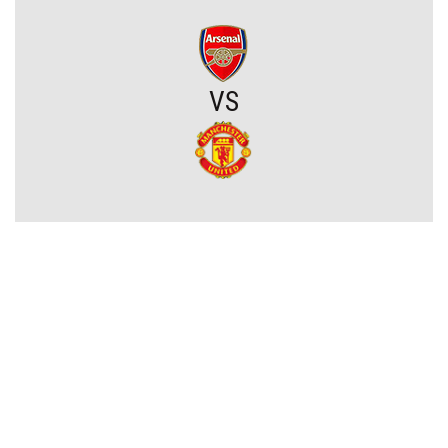
Zwycięski start ekipy Lewandowskiego w pucharach. Boczni
obrońcy załatwili sprawę
Niejasny los talentu Manchesteru United. Działacze szukają
VS
nowego obrońcy
Trener Jagiellonii szczerze po wygranej z Rangersami. Zdradził
plany transferowe
Szokujący zwrot akcji na rynku transferowym. Gwiazdor odrzucił
ofertę Real Madryti zagra w Barcelonie
OFICJALNIE: Yan Diomande zawodnikiem Realu Madryt! Podpisał
wieloletni kontrakt
OFICJALNIE: Vinicius Junior przedłużył kontrakt z Realem Madryt!