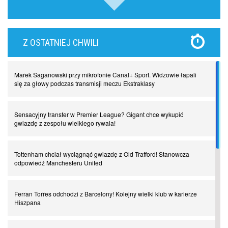
Lewandowski kontra Bayern. Czy wilk będzie syty, a owca cała?
Z OSTATNIEJ CHWILI
Najdziwniejsze kary w historii piłki nożnej. Część I
Marek Saganowski przy mikrofonie Canal+ Sport. Widzowie łapali
Piłkarz z numerem 47. Phil Foden i inne przypadki
się za głowy podczas transmisji meczu Ekstraklasy
Spadkowicze z Serie A. Komu powiemy ciao?
Sensacyjny transfer w Premier League? Gigant chce wykupić
gwiazdę z zespołu wielkiego rywala!
I love this game! Patrice Evra
Tottenham chciał wyciągnąć gwiazdę z Old Trafford! Stanowcza
odpowiedź Manchesteru United
Czar z Czarnego Lądu, czyli Pep Guardiola kontra Afryka
Ferran Torres odchodzi z Barcelony! Kolejny wielki klub w karierze
Hiszpana
Powrót do Ekstraklasy. Kolejny sen Miedzi Legnica