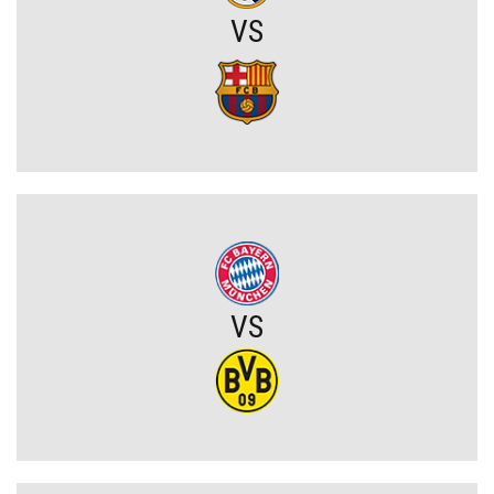
OFICJALNIE: Vinicius Junior przedłużył kontrakt z Realem Madryt!
VS
Raków rozczarował. Szwedzi wyjechali spod Jasnej Góry z cennym
remisem (VIDEO)
Koszmarny mecz GKS. Katowiczanie zawalili w obronie i na
szczęście zapłacili najmniejszy wymiar kary (VIDEO)
Eh ten Lech... Co za męczarnie mistrza Polski z rywalem z Wysp
Owczych. A wynik mógł być nawet dużo gorszy (VIDEO)
VS
Wielkie zwycięstwo Jagiellonii. Duma Podlasia podniosła się po
fatalnym ciosie na początku (VIDEO)
Wylosowano pary I rundy Pucharu Polski. Legia i Widzew wpadły
na rywali z PKO BP Ekstraklasy!