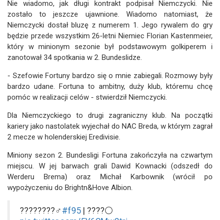
Nie wiadomo, jak długi kontrakt podpisał Niemczycki. Nie
zostało to jeszcze ujawnione. Wiadomo natomiast, że
Niemczycki dostał bluzę z numerem 1. Jego rywalem do gry
będzie przede wszystkim 26-letni Niemiec Florian Kastenmeier,
który w minionym sezonie był podstawowym golkiperem i
zanotował 34 spotkania w 2. Bundeslidze.
- Szefowie Fortuny bardzo się o mnie zabiegali. Rozmowy były
bardzo udane. Fortuna to ambitny, duży klub, któremu chcę
pomóc w realizacji celów - stwierdził Niemczycki.
Dla Niemczyckiego to drugi zagraniczny klub. Na początki
kariery jako nastolatek wyjechał do NAC Breda, w którym zagrał
2 mecze w holenderskiej Eredivisie.
Miniony sezon 2. Bundesligi Fortuna zakończyła na czwartym
miejscu. W jej barwach grali Dawid Kownacki (odszedł do
Werderu Brema) oraz Michał Karbownik (wrócił po
wypożyczeniu do Brightn&Hove Albion.
????????‍♂️
#f95
| ????⚪️