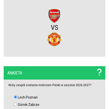
PSG wyceniło Bradley’a Barcolę! Liverpool zainteresowany
gwiazdą mistrza Francji
Polski obrońca opuścił PKO BP Ekstraklasę. Rekordowy transfer.
VS
Zagra teraz w Turcji
Lech nie zdecydował się wyłożyć na niego wielkich pieniędzy.
Francuzi już tak. Lider Korony Kielce odchodzi
Griezmann znów trafia! Orlando City ograło Monterrey na wyjeździe
[VIDEO]
ANKIETA
Miał błyszczeć w Legii Warszawa, wylądował w I lidze. Tu
potwierdzi swoje umiejętności?
Który zespół zostanie mistrzem Polski w sezonie 2026-2027?
Lech Poznań
Robert Lewandowski został doceniony!
Górnik Zabrze