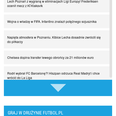
Lech Poznań z wygraną w eliminacjach Ligi Europy! Frederiksen
ocenił mecz z KÍ Klaksvík
Chłopak z pizzerii. Kim był zmarły Mino Raiola?
Wojna o władzę w FIFA. Infantino znalazł potężnego sojusznika
Manchester United. Czy magik z Holandii odczaruje przeklętą
drużynę?
Napięta atmosfera w Poznaniu. Kibice Lecha dosadnie zwrócili się
do piłkarzy
Puyol i Piqué. Piłkarskie duety, za którymi tęsknimy. Część III
Chelsea dopina transfer lewego obrońcy za 21 milionów euro
Finansowa rewolucja na San Siro. Czy powstanie nowa potęga?
Rodri wybrał FC Barcelonę?! Hiszpan odrzuca Real Madryt i chce
Misja “USA” Czesława Michniewicza, czyli happy Easter
wrócić do La Liga
Pocztówki z ćwierćfinałów. Liga Mistrzów wkracza w decydującą
Upadł temat gigantycznego transferu Arsenalu. Wyznaczono nowy
fazę
cel za 100 milionów
Come together. Piłkarskie duety, za którymi tęsknimy. Część II
GRAJ W DRUŻYNIE FUTBOL.PL
Męczarnie Lecha Poznań w europejskich pucharach. Piłkarze