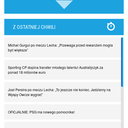
Lewandowski kontra Bayern. Czy wilk będzie syty, a owca cała?
Z OSTATNIEJ CHWILI
Najdziwniejsze kary w historii piłki nożnej. Część I
Michał Gurgul po meczu Lecha: „Przewaga przed rewanżem mogła
Piłkarz z numerem 47. Phil Foden i inne przypadki
być większa”
Spadkowicze z Serie A. Komu powiemy ciao?
Sporting CP dopina transfer młodego talentu! Australijczyk za
ponad 18 milionów euro
I love this game! Patrice Evra
Joel Pereira po meczu Lecha: „To jeszcze nie koniec. Jedziemy na
Wyspy Owcze wygrać”
Czar z Czarnego Lądu, czyli Pep Guardiola kontra Afryka
OFICJALNIE: PSG ma nowego pomocnika!
Powrót do Ekstraklasy. Kolejny sen Miedzi Legnica