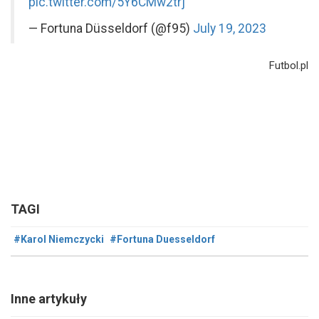
pic.twitter.com/5Y6CMw2trj
— Fortuna Düsseldorf (@f95)
July 19, 2023
Futbol.pl
TAGI
#Karol Niemczycki
#Fortuna Duesseldorf
Inne artykuły