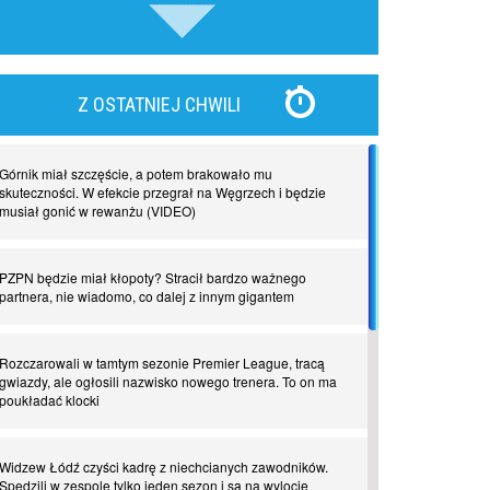
piłki nożnej
Nadchodzą giganci. Nunez kontra Haaland
Z OSTATNIEJ CHWILI
Lewandowski kontra Bayern. Czy wilk będzie syty, a
owca cała?
Górnik miał szczęście, a potem brakowało mu
skuteczności. W efekcie przegrał na Węgrzech i będzie
musiał gonić w rewanżu (VIDEO)
Najdziwniejsze kary w historii piłki nożnej. Część I
PZPN będzie miał kłopoty? Stracił bardzo ważnego
partnera, nie wiadomo, co dalej z innym gigantem
Piłkarz z numerem 47. Phil Foden i inne przypadki
Rozczarowali w tamtym sezonie Premier League, tracą
Spadkowicze z Serie A. Komu powiemy ciao?
gwiazdy, ale ogłosili nazwisko nowego trenera. To on ma
poukładać klocki
I love this game! Patrice Evra
Widzew Łódź czyści kadrę z niechcianych zawodników.
Spędzili w zespole tylko jeden sezon i są na wylocie