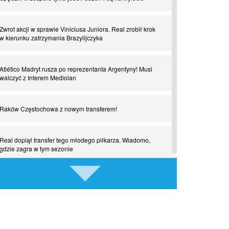
Czar z Czarnego Lądu, czyli Pep Guardiola kontra Afryka
Zwrot akcji w sprawie Viniciusa Juniora. Real zrobił krok
Powrót do Ekstraklasy. Kolejny sen Miedzi Legnica
w kierunku zatrzymania Brazylijczyka
Chłopak z pizzerii. Kim był zmarły Mino Raiola?
Atlético Madryt rusza po reprezentanta Argentyny! Musi
walczyć z Interem Mediolan
Manchester United. Czy magik z Holandii odczaruje
przeklętą drużynę?
Raków Częstochowa z nowym transferem!
Puyol i Piqué. Piłkarskie duety, za którymi tęsknimy.
Real dopiął transfer tego młodego piłkarza. Wiadomo,
Część III
gdzie zagra w tym sezonie
Finansowa rewolucja na San Siro. Czy powstanie nowa
Media: Napastnik już odsunięty od drużyny. Ma trafić do
potęga?
Legii Warszawa
Misja “USA” Czesława Michniewicza, czyli happy Easter
Romelu Lukaku odchodzi z Napoli?! Belg nie pojawił się
na treningu pierwszego zespołu