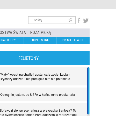
OSTWA ŚWIATA
POZA PIŁKĄ
LIGA EUROPY
BUNDESLIGA
PREMIER LEAGUE
FELIETONY
"Mały" wpadł na chwilę i został całe życie. Lucjan
Brychczy odszedł, ale pamięć o nim nie przeminie
Krową nie jestem, bo UEFA w końcu mnie przekonała
Sprawdzi się ten scenariusz w przypadku Santosa? To
nie byłby jeszcze koniec Portugalczyka w reprezentacji