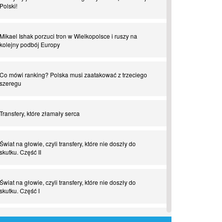
Polski!
Mikael Ishak porzuci tron w Wielkopolsce i ruszy na
kolejny podbój Europy
Co mówi ranking? Polska musi zaatakować z trzeciego
szeregu
Transfery, które złamały serca
Świat na głowie, czyli transfery, które nie doszły do
skutku. Część II
Świat na głowie, czyli transfery, które nie doszły do
skutku. Część I
Tego jeszcze nie grali. Zaskakujące połączenie muzyki i