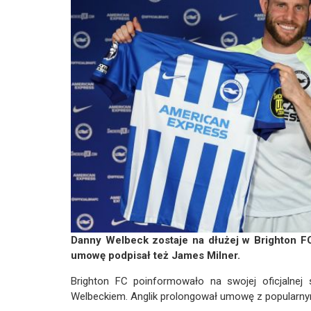
Danny Welbeck zostaje na dłużej w Brighton FC 
umowę podpisał też James Milner.
Brighton FC poinformowało na swojej oficjalnej 
Welbeckiem. Anglik prolongował umowę z popularn