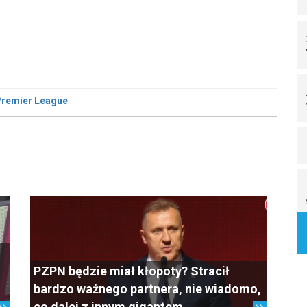
remier League
PZPN będzie miał kłopoty? Stracił
bardzo ważnego partnera, nie wiadomo,
co dalej z innym gigantem