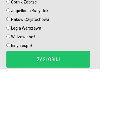
Górnik Zabrze
Jagiellonia Białystok
Mohamed Salah przylatuje podpisać kontrakt. Klub
Raków Częstochowa
potwierdził. Tam zagra były as Liverpool FC
Legia Warszawa
Widzew Łódź
Grał w PKO BP Ekstraklasie. Teraz trafi do słynnego
klubu
Inny zespół