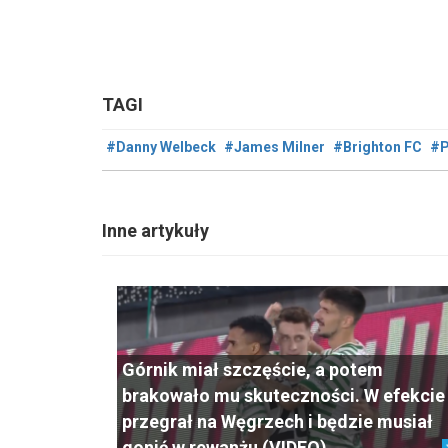
TAGI
#Danny Welbeck
#James Milner
#Brighton FC
#P
Inne artykuły
Górnik miał szczęście, a potem
brakowało mu skuteczności. W efekcie
przegrał na Węgrzech i będzie musiał
gonić w rewanżu (VIDEO)