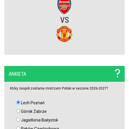
Zwycięski start ekipy Lewandowskiego w pucharach. Boczni
VS
obrońcy załatwili sprawę
Niejasny los talentu Manchesteru United. Działacze szukają
nowego obrońcy
Trener Jagiellonii szczerze po wygranej z Rangersami. Zdradził
plany transferowe
ANKIETA
Szokujący zwrot akcji na rynku transferowym. Gwiazdor odrzucił
ofertę Real Madryti zagra w Barcelonie
Który zespół zostanie mistrzem Polski w sezonie 2026-2027?
Lech Poznań
OFICJALNIE: Yan Diomande zawodnikiem Realu Madryt! Podpisał
wieloletni kontrakt
Górnik Zabrze
Jagiellonia Białystok
OFICJALNIE: Vinicius Junior przedłużył kontrakt z Realem Madryt!
Raków Częstochowa