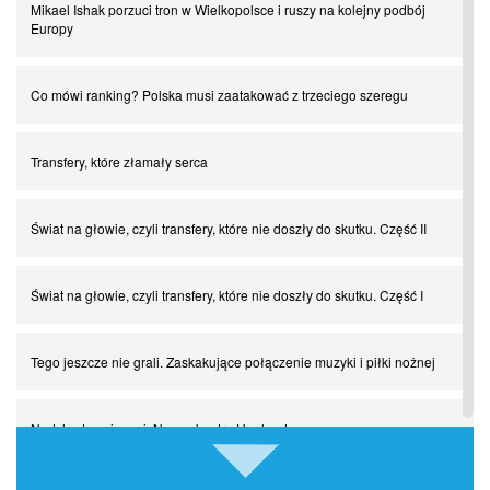
Mikael Ishak porzuci tron w Wielkopolsce i ruszy na kolejny podbój
Europy
Co mówi ranking? Polska musi zaatakować z trzeciego szeregu
Transfery, które złamały serca
Świat na głowie, czyli transfery, które nie doszły do skutku. Część II
Świat na głowie, czyli transfery, które nie doszły do skutku. Część I
Tego jeszcze nie grali. Zaskakujące połączenie muzyki i piłki nożnej
Nadchodzą giganci. Nunez kontra Haaland