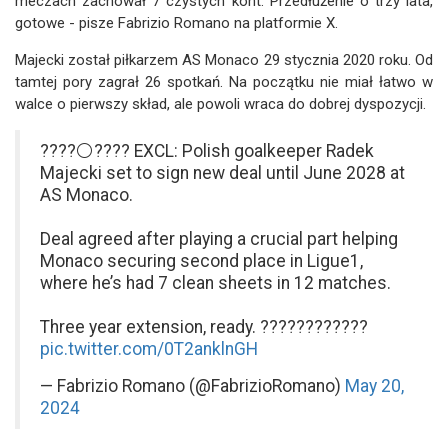
meczach zachował 7 czystych kont. Przedłużenie o trzy lata,
gotowe - pisze Fabrizio Romano na platformie X.
Majecki został piłkarzem AS Monaco 29 stycznia 2020 roku. Od
tamtej pory zagrał 26 spotkań. Na początku nie miał łatwo w
walce o pierwszy skład, ale powoli wraca do dobrej dyspozycji.
????⚪️???? EXCL: Polish goalkeeper Radek
Majecki set to sign new deal until June 2028 at
AS Monaco.
Deal agreed after playing a crucial part helping
Monaco securing second place in Ligue1,
where he’s had 7 clean sheets in 12 matches.
Three year extension, ready. ????????????
pic.twitter.com/0T2anklnGH
— Fabrizio Romano (@FabrizioRomano)
May 20,
2024