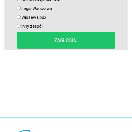
Legia Warszawa
Raków rozczarował. Szwedzi wyjechali spod Jasnej Góry z cennym
Widzew Łódź
remisem (VIDEO)
Inny zespół