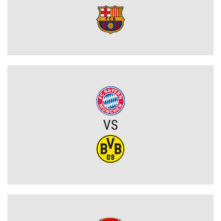
ocenił mecz z KÍ Klaksvík
Wojna o władzę w FIFA. Infantino znalazł potężnego sojusznika
Napięta atmosfera w Poznaniu. Kibice Lecha dosadnie zwrócili się
do piłkarzy
Chelsea dopina transfer lewego obrońcy za 21 milionów euro
VS
Rodri wybrał FC Barcelonę?! Hiszpan odrzuca Real Madryt i chce
wrócić do La Liga
Upadł temat gigantycznego transferu Arsenalu. Wyznaczono nowy
cel za 100 milionów
Męczarnie Lecha Poznań w europejskich pucharach. Piłkarze
wprost o taktyce rywali