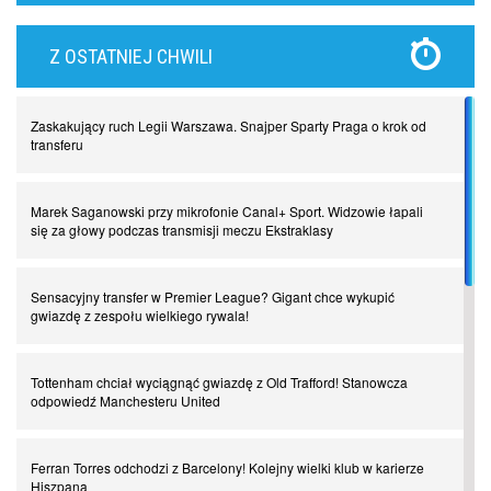
Lewandowski kontra Bayern. Czy wilk będzie syty, a owca cała?
Z OSTATNIEJ CHWILI
Najdziwniejsze kary w historii piłki nożnej. Część I
Zaskakujący ruch Legii Warszawa. Snajper Sparty Praga o krok od
Piłkarz z numerem 47. Phil Foden i inne przypadki
transferu
Spadkowicze z Serie A. Komu powiemy ciao?
Marek Saganowski przy mikrofonie Canal+ Sport. Widzowie łapali
się za głowy podczas transmisji meczu Ekstraklasy
I love this game! Patrice Evra
Sensacyjny transfer w Premier League? Gigant chce wykupić
gwiazdę z zespołu wielkiego rywala!
Czar z Czarnego Lądu, czyli Pep Guardiola kontra Afryka
Tottenham chciał wyciągnąć gwiazdę z Old Trafford! Stanowcza
odpowiedź Manchesteru United
Powrót do Ekstraklasy. Kolejny sen Miedzi Legnica
Ferran Torres odchodzi z Barcelony! Kolejny wielki klub w karierze
Chłopak z pizzerii. Kim był zmarły Mino Raiola?
Hiszpana