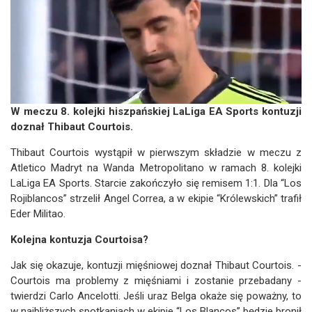
W meczu 8. kolejki hiszpańskiej LaLiga EA Sports kontuzji
doznał Thibaut Courtois.
Thibaut Courtois wystąpił w pierwszym składzie w meczu z
Atletico Madryt na Wanda Metropolitano w ramach 8. kolejki
LaLiga EA Sports. Starcie zakończyło się remisem 1:1. Dla “Los
Rojiblancos” strzelił Angel Correa, a w ekipie “Królewskich” trafił
Eder Militao.
Kolejna kontuzja Courtoisa?
Jak się okazuje, kontuzji mięśniowej doznał Thibaut Courtois. -
Courtois ma problemy z mięśniami i zostanie przebadany -
twierdzi Carlo Ancelotti. Jeśli uraz Belga okaże się poważny, to
w najbliższych spotkaniach w ekipie “Los Blancos” będzie bronił