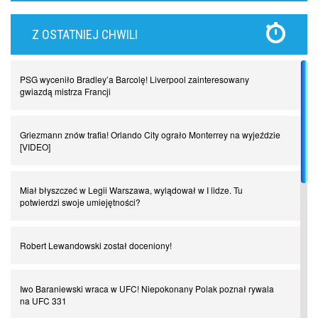
Lewandowski kontra Bayern. Czy wilk będzie syty, a owca cała?
Z OSTATNIEJ CHWILI
Najdziwniejsze kary w historii piłki nożnej. Część I
PSG wyceniło Bradley’a Barcolę! Liverpool zainteresowany
Piłkarz z numerem 47. Phil Foden i inne przypadki
gwiazdą mistrza Francji
Spadkowicze z Serie A. Komu powiemy ciao?
Griezmann znów trafia! Orlando City ograło Monterrey na wyjeździe
[VIDEO]
I love this game! Patrice Evra
Miał błyszczeć w Legii Warszawa, wylądował w I lidze. Tu
potwierdzi swoje umiejętności?
Czar z Czarnego Lądu, czyli Pep Guardiola kontra Afryka
Robert Lewandowski został doceniony!
Powrót do Ekstraklasy. Kolejny sen Miedzi Legnica
Iwo Baraniewski wraca w UFC! Niepokonany Polak poznał rywala
na UFC 331
Chłopak z pizzerii. Kim był zmarły Mino Raiola?