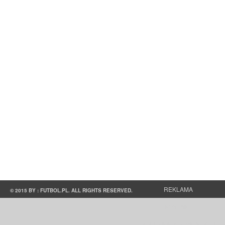
REKLAMA
© 2015 BY : FUTBOL.PL. ALL RIGHTS RESERVED.
KONTAKT
POLITYKA PRYWATNOŚCI