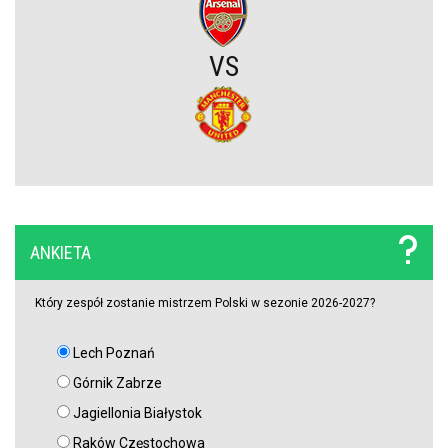
Widzew Łódź czyści kadrę z niechcianych zawodników. Spędzili w
zespole tylko jeden sezon i są na wylocie
VS
Zwrot akcji w sprawie Viniciusa Juniora. Real zrobił krok w kierunku
zatrzymania Brazylijczyka
Atlético Madryt rusza po reprezentanta Argentyny! Musi walczyć z
Interem Mediolan
ANKIETA
Raków Częstochowa z nowym transferem!
Który zespół zostanie mistrzem Polski w sezonie 2026-2027?
Real dopiął transfer tego młodego piłkarza. Wiadomo, gdzie zagra
w tym sezonie
Lech Poznań
Górnik Zabrze
Media: Napastnik już odsunięty od drużyny. Ma trafić do Legii
Jagiellonia Białystok
Warszawa
Raków Częstochowa