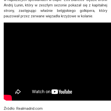
Andrij Łunin, który w zeszłym sezonie pokazał się z kapitalnej
strony, zastępując właśnie belgijskiego golkipera, który
pauzował przez zerwane więzadła krzyżowe w kolanie.
Źródło: Realmadrid.com