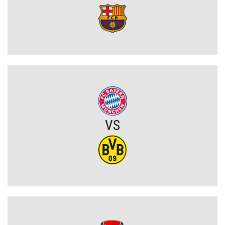
Kosmiczne żądania gwiazdora. Vinicius Junior stawia Real Madryt
pod ścianą
Szaleństwo we Włoszech. Rewelacja Serie A wydaje ponad 100
milionów przed Lidą Mistrzów
Legia walczy o gwiazdę Sparty Praga. Pojawił się mocny konkurent
Górnik miał szczęście, a potem brakowało mu skuteczności. W
VS
efekcie przegrał na Węgrzech i będzie musiał gonić w rewanżu
(VIDEO)
PZPN będzie miał kłopoty? Stracił bardzo ważnego partnera, nie
wiadomo, co dalej z innym gigantem
Rozczarowali w tamtym sezonie Premier League, tracą gwiazdy, ale
ogłosili nazwisko nowego trenera. To on ma poukładać klocki