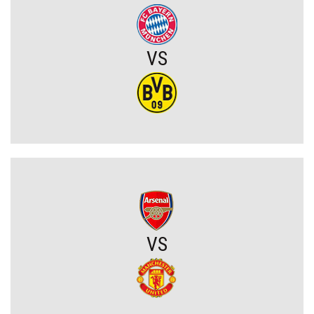
Zwrot akcji w sprawie Viniciusa Juniora. Real zrobił krok w kierunku
zatrzymania Brazylijczyka
VS
Atlético Madryt rusza po reprezentanta Argentyny! Musi walczyć z
Interem Mediolan
Raków Częstochowa z nowym transferem!
Real dopiął transfer tego młodego piłkarza. Wiadomo, gdzie zagra
w tym sezonie
VS
Media: Napastnik już odsunięty od drużyny. Ma trafić do Legii
Warszawa
Romelu Lukaku odchodzi z Napoli?! Belg nie pojawił się na
treningu pierwszego zespołu