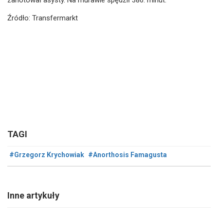
zanotował asysty. Na murawie spędził 386. minut.
Źródło: Transfermarkt
TAGI
#Grzegorz Krychowiak
#Anorthosis Famagusta
Inne artykuły