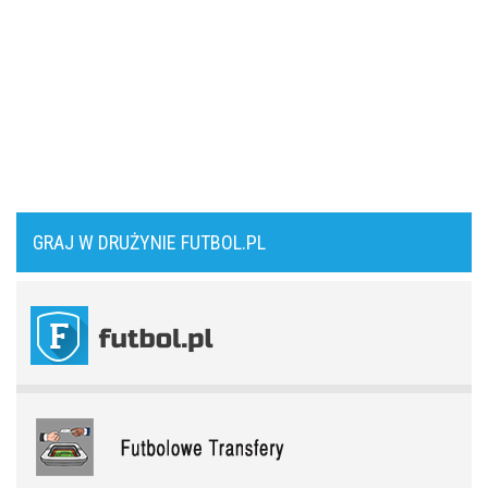
Come together. Piłkarskie duety, za którymi tęsknimy. Część I
Leo Messi znów błysnął! Dwa gole i efektowne zwycięstwo Interu
Miami (VIDEO)
Jak Didier Drogba pomógł w przerwaniu wojny domowej. Bo piłka
to więcej niż sport
Frustracja w obozie Górnika Zabrze. Trener otwarcie wskazuje
przyczyny porażki na Węgrzech
Reprezentacja Polski jedzie na Mundial. Co czeka kadrę
Michniewicza?
Górnik Zabrze przegrywa na Węgrzech. Wśród ekspertów panuje
spory niedosyt po pierwszym meczu
GRAJ W DRUŻYNIE FUTBOL.PL
Kanada jedzie na mistrzostwa świata. Jaki potencjał drzemie w
kadrze Les Rouges
Komplet wyników rundy wstępnej STS Pucharu Polski
Arsenal Londyn. Kanonierzy znów strzelają
Tłok w ataku Barcelony. Wielki talent zmuszony do szukania
nowego klubu
Amerykański sen. Polacy w MLS
Kosmiczne żądania gwiazdora. Vinicius Junior stawia Real Madryt
pod ścianą