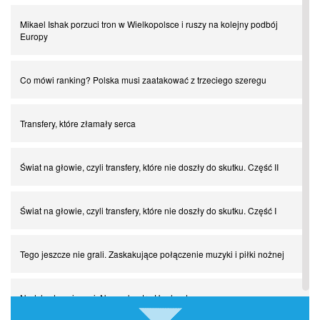
Mikael Ishak porzuci tron w Wielkopolsce i ruszy na kolejny podbój
Europy
Co mówi ranking? Polska musi zaatakować z trzeciego szeregu
Transfery, które złamały serca
Świat na głowie, czyli transfery, które nie doszły do skutku. Część II
Świat na głowie, czyli transfery, które nie doszły do skutku. Część I
Tego jeszcze nie grali. Zaskakujące połączenie muzyki i piłki nożnej
Nadchodzą giganci. Nunez kontra Haaland