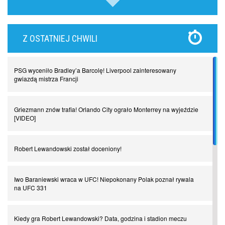
Lewandowski kontra Bayern. Czy wilk będzie syty, a owca cała?
Z OSTATNIEJ CHWILI
Najdziwniejsze kary w historii piłki nożnej. Część I
PSG wyceniło Bradley’a Barcolę! Liverpool zainteresowany
Piłkarz z numerem 47. Phil Foden i inne przypadki
gwiazdą mistrza Francji
Spadkowicze z Serie A. Komu powiemy ciao?
Griezmann znów trafia! Orlando City ograło Monterrey na wyjeździe
[VIDEO]
I love this game! Patrice Evra
Robert Lewandowski został doceniony!
Czar z Czarnego Lądu, czyli Pep Guardiola kontra Afryka
Iwo Baraniewski wraca w UFC! Niepokonany Polak poznał rywala
na UFC 331
Powrót do Ekstraklasy. Kolejny sen Miedzi Legnica
Kiedy gra Robert Lewandowski? Data, godzina i stadion meczu