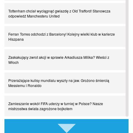
Tottenham chciał wyciągnąć gwiazdę z Old Trafford! Stanowcza
odpowiedź Manchesteru United
Powrót do Ekstraklasy. Kolejny sen Miedzi Legnica
Ferran Torres odchodzi z Barcelony! Kolejny wielki klub w karierze
Chłopak z pizzerii. Kim był zmarły Mino Raiola?
Hiszpana
Manchester United. Czy magik z Holandii odczaruje przeklętą
Zaskakujący zwrot akcji w sprawie Arkadiusza Milika? Wieści z
drużynę?
Włoch
Puyol i Piqué. Piłkarskie duety, za którymi tęsknimy. Część III
Przerażające kulisy mundialu wyszły na jaw. Grożono śmiercią
Messiemu i Ronaldo
Finansowa rewolucja na San Siro. Czy powstanie nowa potęga?
Zamieszanie wokół FIFA uderzy w turniej w Polsce? Nasze
mistrzostwa świata zagrożone bojkotem
Misja “USA” Czesława Michniewicza, czyli happy Easter
Szykuje się wielki transfer z udziałem Romelu Lukaku! Turecki
Pocztówki z ćwierćfinałów. Liga Mistrzów wkracza w decydującą
gigant wkracza do gry