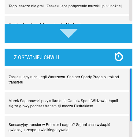
Tego jeszcze nie grali. Zaskakujące połączenie muzyki i piłki nożnej
Nadchodzą giganci. Nunez kontra Haaland
Lewandowski kontra Bayern. Czy wilk będzie syty, a owca cała?
Z OSTATNIEJ CHWILI
Najdziwniejsze kary w historii piłki nożnej. Część I
Zaskakujący ruch Legii Warszawa. Snajper Sparty Praga o krok od
Piłkarz z numerem 47. Phil Foden i inne przypadki
transferu
Spadkowicze z Serie A. Komu powiemy ciao?
Marek Saganowski przy mikrofonie Canal+ Sport. Widzowie łapali
się za głowy podczas transmisji meczu Ekstraklasy
I love this game! Patrice Evra
Sensacyjny transfer w Premier League? Gigant chce wykupić
gwiazdę z zespołu wielkiego rywala!
Czar z Czarnego Lądu, czyli Pep Guardiola kontra Afryka