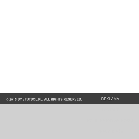
REKLAMA
© 2015 BY : FUTBOL.PL. ALL RIGHTS RESERVED.
KONTAKT
POLITYKA PRYWATNOŚCI
PRACA/STAŻE