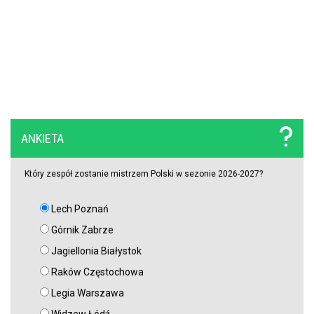
OFICJALNIE: Yan Diomande zawodnikiem Realu Madryt! Podpisał
wieloletni kontrakt
OFICJALNIE: Vinicius Junior przedłużył kontrakt z Realem Madryt!
Raków rozczarował. Szwedzi wyjechali spod Jasnej Góry z cennym
ANKIETA
remisem (VIDEO)
Który zespół zostanie mistrzem Polski w sezonie 2026-2027?
Lech Poznań
Górnik Zabrze
Jagiellonia Białystok
Raków Częstochowa
Legia Warszawa
Widzew Łódź