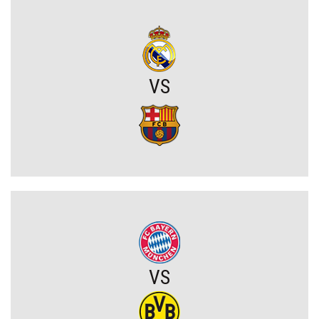
Amerykański sen. Polacy w MLS
OFICJALNIE: PSG ma nowego pomocnika!
VS
Lech Poznań z wygraną w eliminacjach Ligi Europy! Frederiksen
ocenił mecz z KÍ Klaksvík
Wojna o władzę w FIFA. Infantino znalazł potężnego sojusznika
Napięta atmosfera w Poznaniu. Kibice Lecha dosadnie zwrócili się
do piłkarzy
Chelsea dopina transfer lewego obrońcy za 21 milionów euro
VS
Rodri wybrał FC Barcelonę?! Hiszpan odrzuca Real Madryt i chce
wrócić do La Liga