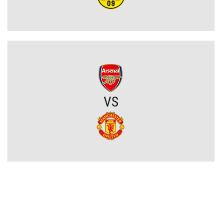
Upadł temat gigantycznego transferu Arsenalu. Wyznaczono nowy
cel za 100 milionów
Męczarnie Lecha Poznań w europejskich pucharach. Piłkarze
wprost o taktyce rywali
Zwycięski start ekipy Lewandowskiego w pucharach. Boczni
VS
obrońcy załatwili sprawę
Niejasny los talentu Manchesteru United. Działacze szukają
nowego obrońcy
Trener Jagiellonii szczerze po wygranej z Rangersami. Zdradził
plany transferowe
Szokujący zwrot akcji na rynku transferowym. Gwiazdor odrzucił
ofertę Real Madryti zagra w Barcelonie