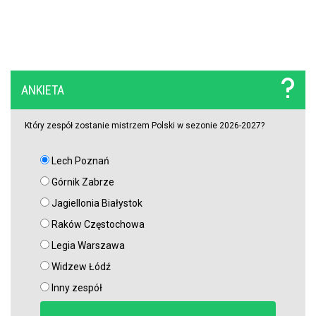
OFICJALNIE: Vinicius Junior przedłużył kontrakt z Realem Madryt!
Raków rozczarował. Szwedzi wyjechali spod Jasnej Góry z cennym
ANKIETA
remisem (VIDEO)
Który zespół zostanie mistrzem Polski w sezonie 2026-2027?
Lech Poznań
Górnik Zabrze
Jagiellonia Białystok
Raków Częstochowa
Legia Warszawa
Widzew Łódź
Inny zespół