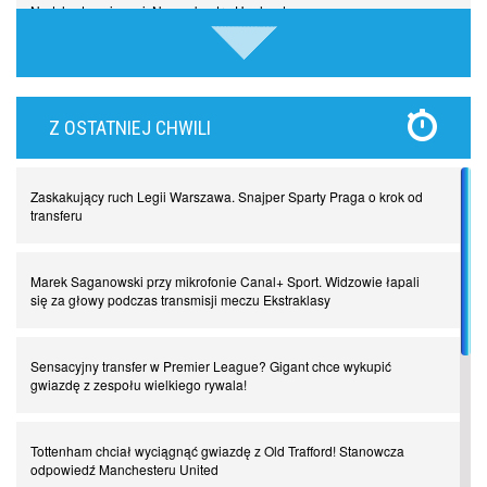
Nadchodzą giganci. Nunez kontra Haaland
Lewandowski kontra Bayern. Czy wilk będzie syty, a owca cała?
Z OSTATNIEJ CHWILI
Najdziwniejsze kary w historii piłki nożnej. Część I
Zaskakujący ruch Legii Warszawa. Snajper Sparty Praga o krok od
Piłkarz z numerem 47. Phil Foden i inne przypadki
transferu
Spadkowicze z Serie A. Komu powiemy ciao?
Marek Saganowski przy mikrofonie Canal+ Sport. Widzowie łapali
się za głowy podczas transmisji meczu Ekstraklasy
I love this game! Patrice Evra
Sensacyjny transfer w Premier League? Gigant chce wykupić
gwiazdę z zespołu wielkiego rywala!
Czar z Czarnego Lądu, czyli Pep Guardiola kontra Afryka
Tottenham chciał wyciągnąć gwiazdę z Old Trafford! Stanowcza
odpowiedź Manchesteru United
Powrót do Ekstraklasy. Kolejny sen Miedzi Legnica