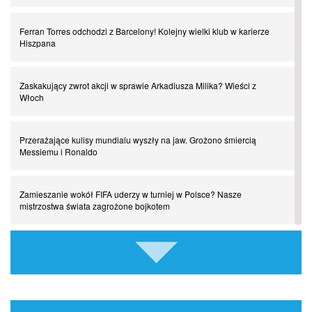
Ferran Torres odchodzi z Barcelony! Kolejny wielki klub w karierze
Chłopak z pizzerii. Kim był zmarły Mino Raiola?
Hiszpana
Manchester United. Czy magik z Holandii odczaruje przeklętą
Zaskakujący zwrot akcji w sprawie Arkadiusza Milika? Wieści z
drużynę?
Włoch
Puyol i Piqué. Piłkarskie duety, za którymi tęsknimy. Część III
Przerażające kulisy mundialu wyszły na jaw. Grożono śmiercią
Messiemu i Ronaldo
Finansowa rewolucja na San Siro. Czy powstanie nowa potęga?
Zamieszanie wokół FIFA uderzy w turniej w Polsce? Nasze
mistrzostwa świata zagrożone bojkotem
Misja “USA” Czesława Michniewicza, czyli happy Easter
Szykuje się wielki transfer z udziałem Romelu Lukaku! Turecki
Pocztówki z ćwierćfinałów. Liga Mistrzów wkracza w decydującą
gigant wkracza do gry
fazę
Kiedy gra Robert Lewandowski?