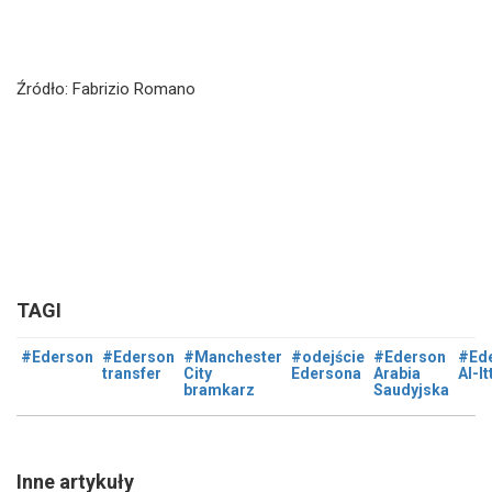
Źródło: Fabrizio Romano
TAGI
#Ederson
#Ederson
#Manchester
#odejście
#Ederson
#Ed
transfer
City
Edersona
Arabia
Al-It
bramkarz
Saudyjska
Inne artykuły