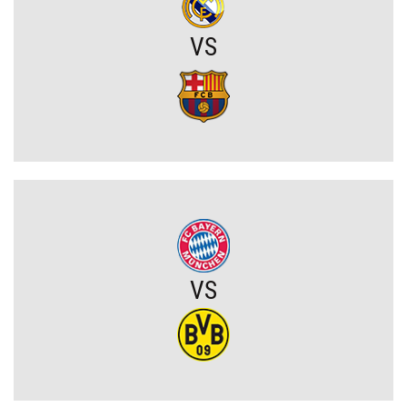
VS
Lech Poznań z wygraną w eliminacjach Ligi Europy! Frederiksen
ocenił mecz z KÍ Klaksvík
Wojna o władzę w FIFA. Infantino znalazł potężnego sojusznika
Napięta atmosfera w Poznaniu. Kibice Lecha dosadnie zwrócili się
do piłkarzy
Chelsea dopina transfer lewego obrońcy za 21 milionów euro
VS
Rodri wybrał FC Barcelonę?! Hiszpan odrzuca Real Madryt i chce
wrócić do La Liga
Upadł temat gigantycznego transferu Arsenalu. Wyznaczono nowy
cel za 100 milionów