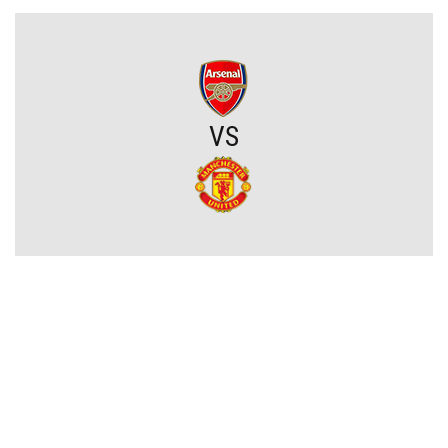
Męczarnie Lecha Poznań w europejskich pucharach. Piłkarze
wprost o taktyce rywali
Zwycięski start ekipy Lewandowskiego w pucharach. Boczni
VS
obrońcy załatwili sprawę
Niejasny los talentu Manchesteru United. Działacze szukają
nowego obrońcy
Trener Jagiellonii szczerze po wygranej z Rangersami. Zdradził
plany transferowe
Szokujący zwrot akcji na rynku transferowym. Gwiazdor odrzucił
ofertę Real Madryti zagra w Barcelonie
OFICJALNIE: Yan Diomande zawodnikiem Realu Madryt! Podpisał
wieloletni kontrakt