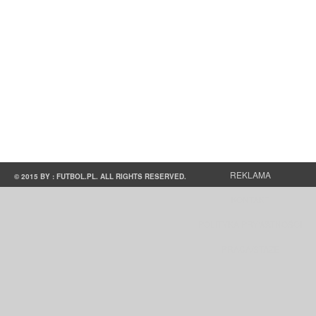
REKLAMA
© 2015 BY : FUTBOL.PL. ALL RIGHTS RESERVED.
KONTAKT
POLITYKA PRYWATNOŚCI
PRACA/STAŻE