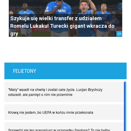
Szykuje się wielki transfer z udziałem
Romelu Lukaku! Turecki gigant wkracza do
gry
FELIETONY
"Mały" wpadł na chwilę i został całe życie. Lucjan Brychczy
odszedł, ale pamięć o nim nie przeminie
Krową nie jestem, bo UEFA w końcu mnie przekonała
Sprawdzi się ten scenariusz w przypadku Santosa? To nie byłby