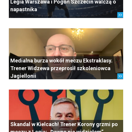
Legia Warszawa i Pogoń Szczecin walczą o
napastnika
Medialna burza wokół meczu Ekstraklasy.
Trener Widzewa przeprosił szkoleniowca
Jagiellonii
Skandal w Kielcach! Trener Korony grzmi po
meczu z Legią: „Dawno nie widziałem”