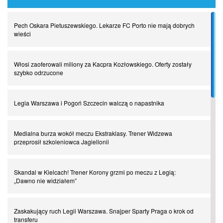
Najdziwniejsze kary w historii piłki nożnej. Część I
Pech Oskara Pietuszewskiego. Lekarze FC Porto nie mają dobrych
Piłkarz z numerem 47. Phil Foden i inne przypadki
wieści
Spadkowicze z Serie A. Komu powiemy ciao?
Włosi zaoferowali miliony za Kacpra Kozłowskiego. Oferty zostały
szybko odrzucone
I love this game! Patrice Evra
Legia Warszawa i Pogoń Szczecin walczą o napastnika
Czar z Czarnego Lądu, czyli Pep Guardiola kontra Afryka
Medialna burza wokół meczu Ekstraklasy. Trener Widzewa
przeprosił szkoleniowca Jagiellonii
Powrót do Ekstraklasy. Kolejny sen Miedzi Legnica
Skandal w Kielcach! Trener Korony grzmi po meczu z Legią:
„Dawno nie widziałem”
Chłopak z pizzerii. Kim był zmarły Mino Raiola?
Zaskakujący ruch Legii Warszawa. Snajper Sparty Praga o krok od
Manchester United. Czy magik z Holandii odczaruje przeklętą
transferu
drużynę?