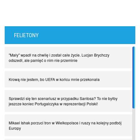
FELIETONY
"Mały" wpadł na chwilę i został całe życie. Lucjan Brychczy
odszedł, ale pamięć o nim nie przeminie
Krową nie jestem, bo UEFA w końcu mnie przekonała
Sprawdzi się ten scenariusz w przypadku Santosa? To nie byłby
jeszcze koniec Portugalczyka w reprezentacji Polski!
Mikael Ishak porzuci tron w Wielkopolsce i ruszy na kolejny podbój
Europy