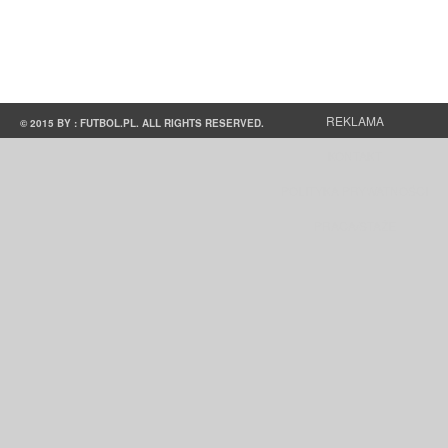
REKLAMA
© 2015 BY : FUTBOL.PL. ALL RIGHTS RESERVED.
KONTAKT
POLITYKA PRYWATNOŚCI
PRACA/STAŻE