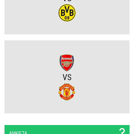
do piłkarzy
Chelsea dopina transfer lewego obrońcy za 21 milionów euro
Rodri wybrał FC Barcelonę?! Hiszpan odrzuca Real Madryt i chce
wrócić do La Liga
Upadł temat gigantycznego transferu Arsenalu. Wyznaczono nowy
cel za 100 milionów
VS
Męczarnie Lecha Poznań w europejskich pucharach. Piłkarze
wprost o taktyce rywali
Zwycięski start ekipy Lewandowskiego w pucharach. Boczni
obrońcy załatwili sprawę
Niejasny los talentu Manchesteru United. Działacze szukają
ANKIETA