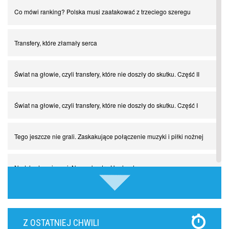
Co mówi ranking? Polska musi zaatakować z trzeciego szeregu
Transfery, które złamały serca
Świat na głowie, czyli transfery, które nie doszły do skutku. Część II
Świat na głowie, czyli transfery, które nie doszły do skutku. Część I
Tego jeszcze nie grali. Zaskakujące połączenie muzyki i piłki nożnej
Nadchodzą giganci. Nunez kontra Haaland
Lewandowski kontra Bayern. Czy wilk będzie syty, a owca cała?
Z OSTATNIEJ CHWILI